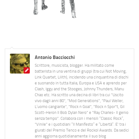
Antonio Bacciocchi
Scrittore, musicista, blogger. Ha militato come
batterista in una ventina di gruppi (tra cui Not Moving,
Link Quartet, Lilith), incidendo una cinquantina di dischi
e suonando in tutta Italia, Europa e USA e aprendo per
Clash, Iggy and the Stooges, Johnny Thunders, Manu
Chao etc. Ha scritto una decina di libri tra cui "Uscito
vivo dagli anni 80", "Mod Generations", "Paul Weller,
L’uomo cangiante", "Rock n Goal", "Rock n Spor"t, Gil
Scott-Heron Il Bob Dylan Nero" e "Ray Charles- Il genio
senza tempo". Collabora con i mensili “Classic Rock”,
"Vinile" e i quotidiani “Il Manifesto” e “Libertà”. E' tra i
giurati del Premio Tenco e del Rockol Awards. Da sedici
anni aggiorna quotidianamente il suo blog