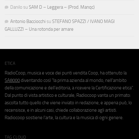
Danilo
su
SAM D – Leggera – (Prod. Manqc)
Antonio Bacciocchi
su
STEFANO SPAZZI / IVANO MAGI
GALLUZZI – Una rotonda per amare
ETICA
RadioCoop, musica e voce dei punti vendita Coop, ha ottenuto la
SA8000
diventando così "la prima azienda al mondo, nell'ambito
della comunicazione e dell'editoria, a ricevere la Certificazione etica".
Dal punto di vista artistico e culturale, Radiocoop vanta un primato:
ascolta tutto quello che viene inviato in redazione, e appena può, lo
recensisce, e in alcuni casi, chiede collaborazione agli artisti.
Radiocoop sostiene l'arte, la cultura e la musica di ogni genere.
TAG CLOUD