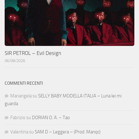
SIR PETROL – Evil Design
06/08/2026
COMMENTI RECENTI
Mariangela
su
SELLY BABY MODELLA ITALIA – Luna lei mi
guarda
Fabrizio
su
DORIAN O. A. – Tao
Valentina
su
SAM D – Leggera – (Prod. Manqc)