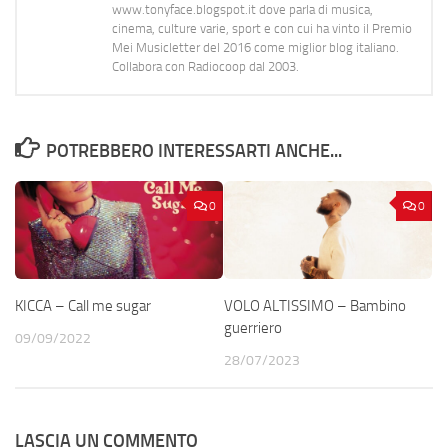
www.tonyface.blogspot.it dove parla di musica,
cinema, culture varie, sport e con cui ha vinto il Premio
Mei Musicletter del 2016 come miglior blog italiano.
Collabora con Radiocoop dal 2003.
POTREBBERO INTERESSARTI ANCHE...
0
0
KICCA – Call me sugar
VOLO ALTISSIMO – Bambino
guerriero
09/09/2022
28/07/2023
LASCIA UN COMMENTO