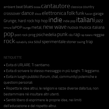
cantautore
blues
beat
country
ambient
classica
bossa
elettronica
dance
folk
funk
crossover
garage
fusion
disco
indie
italiani
jazz
hip hop
Grunge;
hard rock
indie pop
new wave
metal;
nuova musica italiana
laPOP
lounge
kimura
pop
punk
rap
psichedelia
reggae
prog
post rock
r&b
rap italiano
rock
soul
sperimentale
trap
stoner
ska
swing
rockabilly
NETIQUETTE
• Evita di URLARE. Ti sentiamo.
• Evita di scrivere lo stesso messaggio in più luoghi. Ti leggiamo.
• Evita in luoghi pubblici (forum, chat, community) polemiche e
questioni personali.
• Rispetta le idee altrui, le religioni e razze diverse dalla tua, non
bestemmiare né insultare altri utenti.
• Sentiti libero di esprimere le proprie idee, nei limiti
dell'educazione e del rispetto altrui.