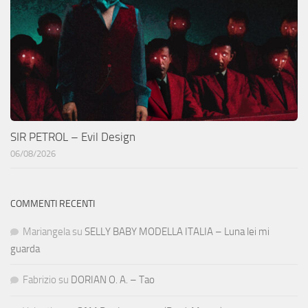
SIR PETROL – Evil Design
06/08/2026
COMMENTI RECENTI
Mariangela
su
SELLY BABY MODELLA ITALIA – Luna lei mi
guarda
Fabrizio
su
DORIAN O. A. – Tao