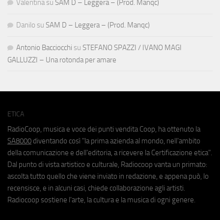
Valentina
su
SAM D – Leggera – (Prod. Manqc)
Danilo
su
SAM D – Leggera – (Prod. Manqc)
Antonio Bacciocchi
su
STEFANO SPAZZI / IVANO MAGI
GALLUZZI – Una rotonda per amare
ETICA
RadioCoop, musica e voce dei punti vendita Coop, ha ottenuto la
SA8000
diventando così "la prima azienda al mondo, nell'ambito
della comunicazione e dell'editoria, a ricevere la Certificazione etica".
Dal punto di vista artistico e culturale, Radiocoop vanta un primato:
ascolta tutto quello che viene inviato in redazione, e appena può, lo
recensisce, e in alcuni casi, chiede collaborazione agli artisti.
Radiocoop sostiene l'arte, la cultura e la musica di ogni genere.