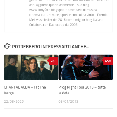
anni aggiorna quotidianamente il suo blog
www.tonyface.blogspot.it dove parla di musica,
cinema, culture varie, sport e con cui ha vinto il Premio
Mei Musicletter del 2016 come miglior blog italiano.
Collabora con Radiocoop dal 2003.
POTREBBERO INTERESSARTI ANCHE...
0
0
CHANTAL ACDA – Hit The
Prog Night Tour 2013 – tutte
Verge
le date
22/08/2025
03/01/2013