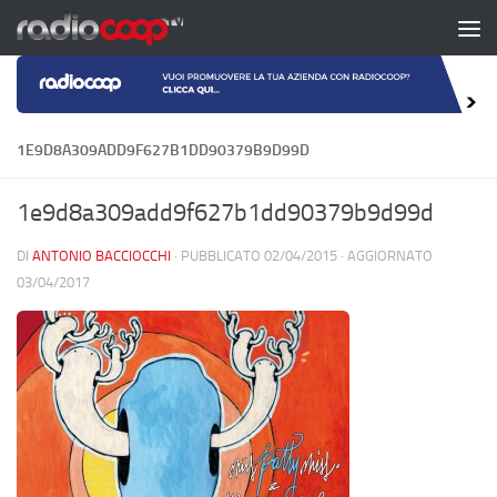
Salta al contenuto
1E9D8A309ADD9F627B1DD90379B9D99D
1e9d8a309add9f627b1dd90379b9d99d
DI
ANTONIO BACCIOCCHI
· PUBBLICATO
02/04/2015
· AGGIORNATO
03/04/2017