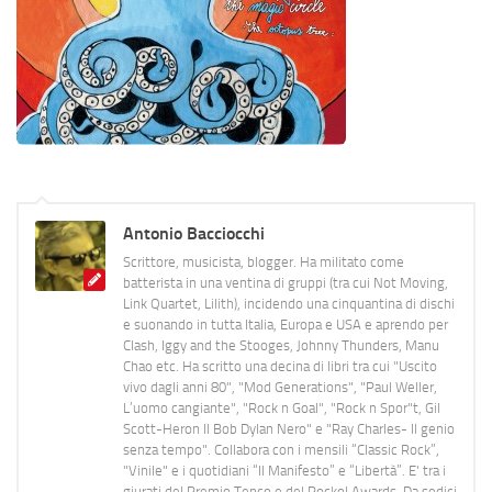
Antonio Bacciocchi
Scrittore, musicista, blogger. Ha militato come
batterista in una ventina di gruppi (tra cui Not Moving,
Link Quartet, Lilith), incidendo una cinquantina di dischi
e suonando in tutta Italia, Europa e USA e aprendo per
Clash, Iggy and the Stooges, Johnny Thunders, Manu
Chao etc. Ha scritto una decina di libri tra cui "Uscito
vivo dagli anni 80", "Mod Generations", "Paul Weller,
L’uomo cangiante", "Rock n Goal", "Rock n Spor"t, Gil
Scott-Heron Il Bob Dylan Nero" e "Ray Charles- Il genio
senza tempo". Collabora con i mensili “Classic Rock”,
"Vinile" e i quotidiani “Il Manifesto” e “Libertà”. E' tra i
giurati del Premio Tenco e del Rockol Awards. Da sedici