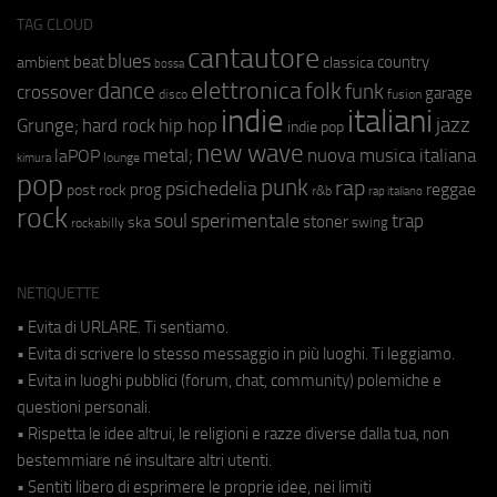
TAG CLOUD
cantautore
blues
beat
country
ambient
classica
bossa
elettronica
dance
folk
funk
crossover
garage
fusion
disco
indie
italiani
jazz
hip hop
Grunge;
hard rock
indie pop
new wave
metal;
nuova musica italiana
laPOP
lounge
kimura
pop
punk
rap
psichedelia
reggae
prog
post rock
r&b
rap italiano
rock
soul
sperimentale
trap
stoner
ska
swing
rockabilly
NETIQUETTE
• Evita di URLARE. Ti sentiamo.
• Evita di scrivere lo stesso messaggio in più luoghi. Ti leggiamo.
• Evita in luoghi pubblici (forum, chat, community) polemiche e
questioni personali.
• Rispetta le idee altrui, le religioni e razze diverse dalla tua, non
bestemmiare né insultare altri utenti.
• Sentiti libero di esprimere le proprie idee, nei limiti