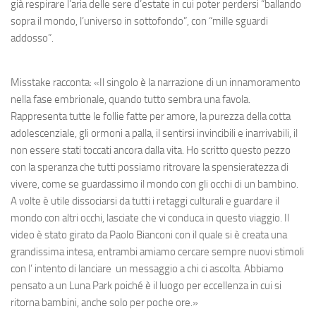
già respirare l’aria delle sere d’estate in cui poter perdersi “ballando
sopra il mondo, l’universo in sottofondo”, con “mille sguardi
addosso”.
Misstake racconta: «Il singolo è la narrazione di un innamoramento
nella fase embrionale, quando tutto sembra una favola.
Rappresenta tutte le follie fatte per amore, la purezza della cotta
adolescenziale, gli ormoni a palla, il sentirsi invincibili e inarrivabili, il
non essere stati toccati ancora dalla vita. Ho scritto questo pezzo
con la speranza che tutti possiamo ritrovare la spensieratezza di
vivere, come se guardassimo il mondo con gli occhi di un bambino.
A volte è utile dissociarsi da tutti i retaggi culturali e guardare il
mondo con altri occhi, lasciate che vi conduca in questo viaggio. Il
video è stato girato da Paolo Bianconi con il quale si è creata una
grandissima intesa, entrambi amiamo cercare sempre nuovi stimoli
con l’ intento di lanciare un messaggio a chi ci ascolta. Abbiamo
pensato a un Luna Park poiché è il luogo per eccellenza in cui si
ritorna bambini, anche solo per poche ore.»