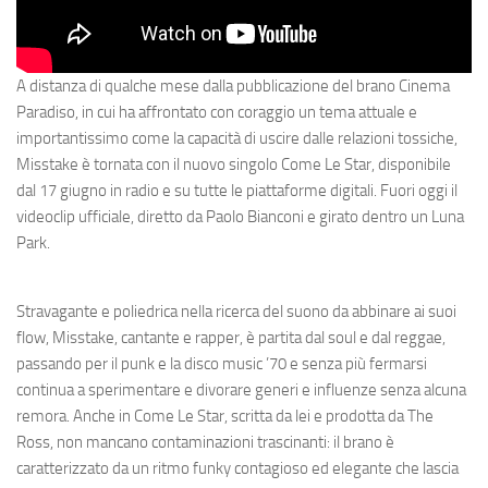
A distanza di qualche mese dalla pubblicazione del brano
Cinema
Paradiso
, in cui ha affrontato con coraggio un tema attuale e
importantissimo come la capacità di uscire dalle relazioni tossiche,
Misstake è tornata con il nuovo singolo
Come Le Star
,
disponibile
dal 17 giugno in radio e su tutte le piattaforme digitali. Fuori oggi
il
videoclip ufficiale, diretto da Paolo Bianconi e girato dentro un Luna
Park
.
Stravagante e poliedrica nella ricerca del suono da abbinare ai suoi
flow, Misstake, cantante e rapper, è partita dal soul e dal reggae,
passando per il punk e la disco music ’70 e senza più fermarsi
continua a sperimentare e divorare generi e influenze senza alcuna
remora. Anche in
Come Le Star
, scritta da lei e prodotta da The
Ross,
non mancano contaminazioni trascinanti: il brano è
caratterizzato da un ritmo funky contagioso ed elegante che lascia