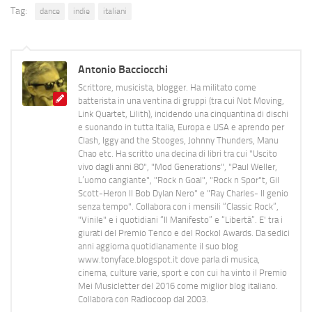
Tag:
dance
indie
italiani
Antonio Bacciocchi
Scrittore, musicista, blogger. Ha militato come
batterista in una ventina di gruppi (tra cui Not Moving,
Link Quartet, Lilith), incidendo una cinquantina di dischi
e suonando in tutta Italia, Europa e USA e aprendo per
Clash, Iggy and the Stooges, Johnny Thunders, Manu
Chao etc. Ha scritto una decina di libri tra cui "Uscito
vivo dagli anni 80", "Mod Generations", "Paul Weller,
L’uomo cangiante", "Rock n Goal", "Rock n Spor"t, Gil
Scott-Heron Il Bob Dylan Nero" e "Ray Charles- Il genio
senza tempo". Collabora con i mensili “Classic Rock”,
"Vinile" e i quotidiani “Il Manifesto” e “Libertà”. E' tra i
giurati del Premio Tenco e del Rockol Awards. Da sedici
anni aggiorna quotidianamente il suo blog
www.tonyface.blogspot.it dove parla di musica,
cinema, culture varie, sport e con cui ha vinto il Premio
Mei Musicletter del 2016 come miglior blog italiano.
Collabora con Radiocoop dal 2003.