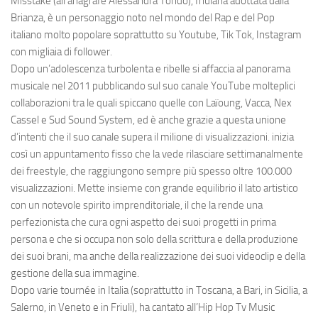
Misstake (all’anagrafe Alessandra Tondo), friulana adottata dalla
Brianza, è un personaggio noto nel mondo del Rap e del Pop
italiano molto popolare soprattutto su Youtube, Tik Tok, Instagram
con migliaia di follower.
Dopo un’adolescenza turbolenta e ribelle si affaccia al panorama
musicale nel 2011 pubblicando sul suo canale YouTube molteplici
collaborazioni tra le quali spiccano quelle con Laïoung, Vacca, Nex
Cassel e Sud Sound System, ed è anche grazie a questa unione
d’intenti che il suo canale supera il milione di visualizzazioni. inizia
così un appuntamento fisso che la vede rilasciare settimanalmente
dei freestyle, che raggiungono sempre più spesso oltre 100.000
visualizzazioni. Mette insieme con grande equilibrio il lato artistico
con un notevole spirito imprenditoriale, il che la rende una
perfezionista che cura ogni aspetto dei suoi progetti in prima
persona e che si occupa non solo della scrittura e della produzione
dei suoi brani, ma anche della realizzazione dei suoi videoclip e della
gestione della sua immagine.
Dopo varie tournée in Italia (soprattutto in Toscana, a Bari, in Sicilia, a
Salerno, in Veneto e in Friuli), ha cantato all’Hip Hop Tv Music