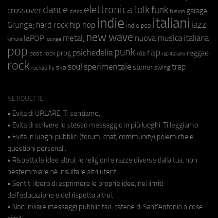
elettronica
dance
folk
funk
crossover
garage
fusion
disco
indie
italiani
jazz
hip hop
Grunge;
hard rock
indie pop
new wave
metal;
nuova musica italiana
laPOP
lounge
kimura
pop
punk
rap
psichedelia
reggae
prog
post rock
r&b
rap italiano
rock
soul
sperimentale
trap
stoner
ska
swing
rockabilly
NETIQUETTE
• Evita di URLARE. Ti sentiamo.
• Evita di scrivere lo stesso messaggio in più luoghi. Ti leggiamo.
• Evita in luoghi pubblici (forum, chat, community) polemiche e
questioni personali.
• Rispetta le idee altrui, le religioni e razze diverse dalla tua, non
bestemmiare né insultare altri utenti.
• Sentiti libero di esprimere le proprie idee, nei limiti
dell'educazione e del rispetto altrui.
• Non inviare messaggi pubblicitari, catene di Sant'Antonio o cose