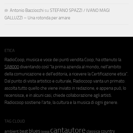
Antonio Bacciocchi
su
STEFANO SPAZZI / IVANO MAGI
GALLUZZI – Una rotonda per amare
ETICA
RadioCoop, musica e voce dei punti vendita Coop, ha ottenuto la
SA8000
diventando così "la prima azienda al mondo, nell'ambito
della comunicazione e dell'editoria, a ricevere la Certificazione etica".
Dal punto di vista artistico e culturale, Radiocoop vanta un primato:
ascolta tutto quello che viene inviato in redazione, e appena può, lo
recensisce, e in alcuni casi, chiede collaborazione agli artisti.
Radiocoop sostiene l'arte, la cultura e la musica di ogni genere.
TAG CLOUD
cantautore
blues
beat
country
ambient
classica
bossa