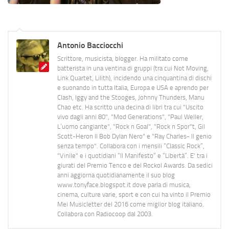
Antonio Bacciocchi
Scrittore, musicista, blogger. Ha militato come
batterista in una ventina di gruppi (tra cui Not Moving,
Link Quartet, Lilith), incidendo una cinquantina di dischi
e suonando in tutta Italia, Europa e USA e aprendo per
Clash, Iggy and the Stooges, Johnny Thunders, Manu
Chao etc. Ha scritto una decina di libri tra cui "Uscito
vivo dagli anni 80", "Mod Generations", "Paul Weller,
L’uomo cangiante", "Rock n Goal", "Rock n Spor"t, Gil
Scott-Heron Il Bob Dylan Nero" e "Ray Charles- Il genio
senza tempo". Collabora con i mensili “Classic Rock”,
"Vinile" e i quotidiani “Il Manifesto” e “Libertà”. E' tra i
giurati del Premio Tenco e del Rockol Awards. Da sedici
anni aggiorna quotidianamente il suo blog
www.tonyface.blogspot.it dove parla di musica,
cinema, culture varie, sport e con cui ha vinto il Premio
Mei Musicletter del 2016 come miglior blog italiano.
Collabora con Radiocoop dal 2003.