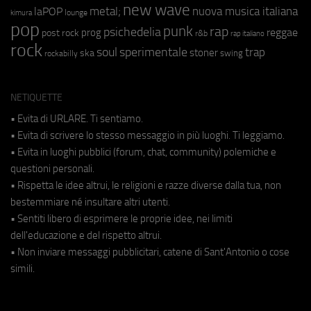
new wave
metal;
nuova musica italiana
laPOP
lounge
kimura
pop
punk
rap
psichedelia
reggae
prog
post rock
r&b
rap italiano
rock
soul
sperimentale
trap
stoner
ska
swing
rockabilly
NETIQUETTE
• Evita di URLARE. Ti sentiamo.
• Evita di scrivere lo stesso messaggio in più luoghi. Ti leggiamo.
• Evita in luoghi pubblici (forum, chat, community) polemiche e
questioni personali.
• Rispetta le idee altrui, le religioni e razze diverse dalla tua, non
bestemmiare né insultare altri utenti.
• Sentiti libero di esprimere le proprie idee, nei limiti
dell'educazione e del rispetto altrui.
• Non inviare messaggi pubblicitari, catene di Sant'Antonio o cose
simili.