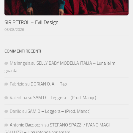
SIR PETROL – Evil Design
06/08/2026
COMMENTI RECENTI
Mariangela
su
SELLY BABY MODELLA ITALIA – Luna lei mi
guarda
Fabrizio
su
DORIAN O. A. – Tao
Valentina
su
SAM D – Leggera – (Prod. Manqc)
Danilo
su
SAM D – Leggera – (Prod. Manqc)
Antonio Bacciocchi
su
STEFANO SPAZZI / IVANO MAGI
GALLUZZI – Una rotonda per amare