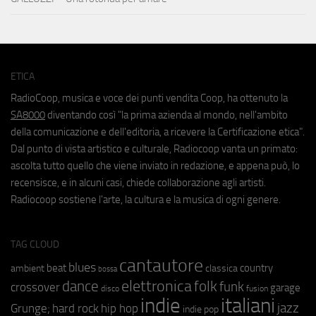
ETICA
RadioCoop, musica e voce dei punti vendita Coop, ha ottenuto la
SA8000
diventando così "la prima azienda al mondo, nell'ambito
della comunicazione e dell'editoria, a ricevere la Certificazione etica".
Dal punto di vista artistico e culturale, Radiocoop vanta un primato:
ascolta tutto quello che viene inviato in redazione, e appena può, lo
recensisce, e in alcuni casi, chiede collaborazione agli artisti.
Radiocoop sostiene l'arte, la cultura e la musica di ogni genere.
TAG CLOUD
cantautore
blues
beat
country
ambient
classica
bossa
elettronica
dance
folk
funk
crossover
garage
fusion
disco
indie
italiani
jazz
hip hop
Grunge;
hard rock
indie pop