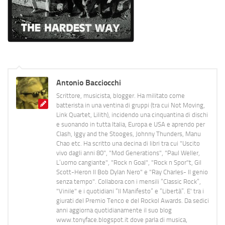
Antonio Bacciocchi
Scrittore, musicista, blogger. Ha militato come
batterista in una ventina di gruppi (tra cui Not Moving,
Link Quartet, Lilith), incidendo una cinquantina di dischi
e suonando in tutta Italia, Europa e USA e aprendo per
Clash, Iggy and the Stooges, Johnny Thunders, Manu
Chao etc. Ha scritto una decina di libri tra cui "Uscito
vivo dagli anni 80", "Mod Generations", "Paul Weller,
L’uomo cangiante", "Rock n Goal", "Rock n Spor"t, Gil
Scott-Heron Il Bob Dylan Nero" e "Ray Charles- Il genio
senza tempo". Collabora con i mensili “Classic Rock”,
"Vinile" e i quotidiani “Il Manifesto” e “Libertà”. E' tra i
giurati del Premio Tenco e del Rockol Awards. Da sedici
anni aggiorna quotidianamente il suo blog
www.tonyface.blogspot.it dove parla di musica,