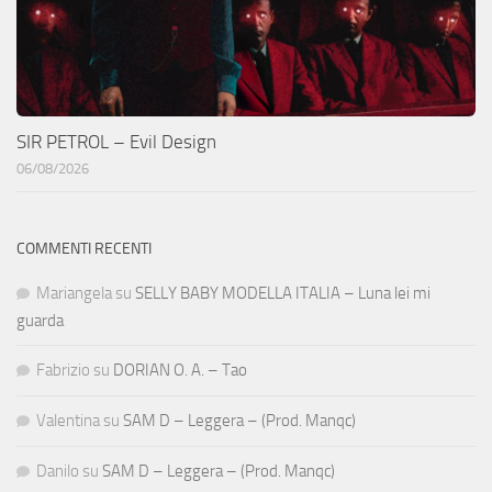
SIR PETROL – Evil Design
06/08/2026
COMMENTI RECENTI
Mariangela
su
SELLY BABY MODELLA ITALIA – Luna lei mi
guarda
Fabrizio
su
DORIAN O. A. – Tao
Valentina
su
SAM D – Leggera – (Prod. Manqc)
Danilo
su
SAM D – Leggera – (Prod. Manqc)