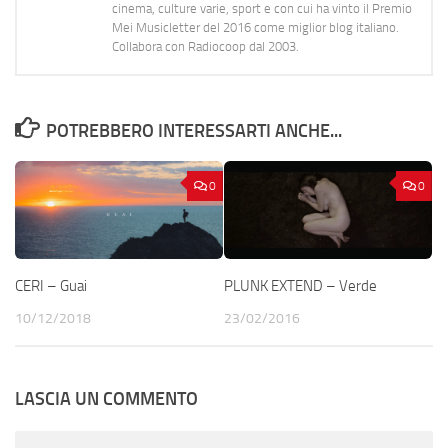
cinema, culture varie, sport e con cui ha vinto il Premio
Mei Musicletter del 2016 come miglior blog italiano.
Collabora con Radiocoop dal 2003.
POTREBBERO INTERESSARTI ANCHE...
0
0
CERI – Guai
PLUNK EXTEND – Verde
10/12/2018
23/02/2016
LASCIA UN COMMENTO