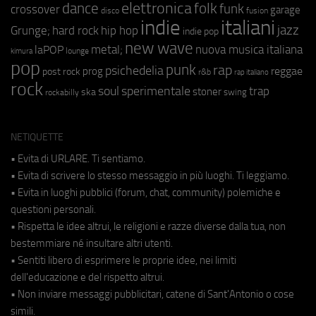
elettronica
dance
folk
funk
crossover
garage
fusion
disco
indie
italiani
jazz
hip hop
Grunge;
hard rock
indie pop
new wave
metal;
nuova musica italiana
laPOP
lounge
kimura
pop
punk
rap
psichedelia
reggae
prog
post rock
r&b
rap italiano
rock
soul
sperimentale
trap
stoner
ska
swing
rockabilly
NETIQUETTE
• Evita di URLARE. Ti sentiamo.
• Evita di scrivere lo stesso messaggio in più luoghi. Ti leggiamo.
• Evita in luoghi pubblici (forum, chat, community) polemiche e
questioni personali.
• Rispetta le idee altrui, le religioni e razze diverse dalla tua, non
bestemmiare né insultare altri utenti.
• Sentiti libero di esprimere le proprie idee, nei limiti
dell'educazione e del rispetto altrui.
• Non inviare messaggi pubblicitari, catene di Sant'Antonio o cose
simili.