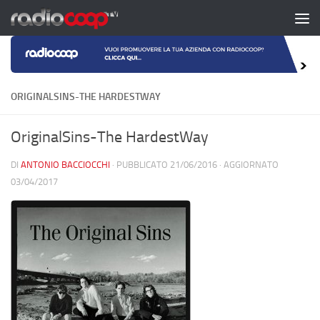
Salta al contenuto
ORIGINALSINS-THE HARDESTWAY
OriginalSins-The HardestWay
DI
ANTONIO BACCIOCCHI
· PUBBLICATO
21/06/2016
· AGGIORNATO
03/04/2017