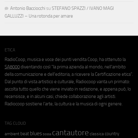
Antonio Bacciocchi
su
STEFANO SPAZZI / IVANO MAGI
GALLUZZI – Una rotonda per amare
ETICA
RadioCoop, musica e voce dei punti vendita Coop, ha ottenuto la
SA8000
diventando così "la prima azienda al mondo, nell'ambito
della comunicazione e dell'editoria, a ricevere la Certificazione etica".
Dal punto di vista artistico e culturale, Radiocoop vanta un primato:
ascolta tutto quello che viene inviato in redazione, e appena può, lo
recensisce, e in alcuni casi, chiede collaborazione agli artisti.
Radiocoop sostiene l'arte, la cultura e la musica di ogni genere.
TAG CLOUD
cantautore
blues
beat
country
ambient
classica
bossa