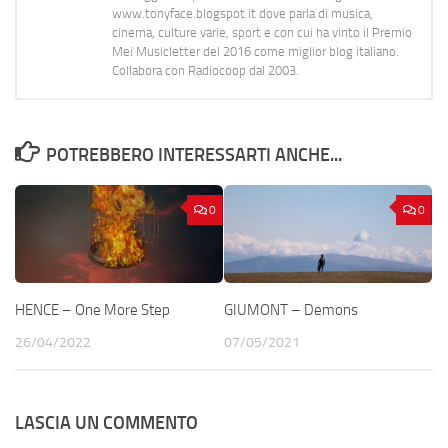
www.tonyface.blogspot.it dove parla di musica,
cinema, culture varie, sport e con cui ha vinto il Premio
Mei Musicletter del 2016 come miglior blog italiano.
Collabora con Radiocoop dal 2003.
POTREBBERO INTERESSARTI ANCHE...
0
0
HENCE – One More Step
GIUMONT – Demons
26/04/2022
07/05/2021
LASCIA UN COMMENTO