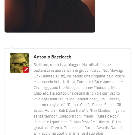
Antonio Bacciocchi
Scrittore, musicista, blogger. Ha militato come
batterista in una ventina di gruppi (tra cui Not Moving,
Link Quartet, Lilith), incidendo una cinquantina di dischi
e suonando in tutta Italia, Europa e USA e aprendo per
Clash, Iggy and the Stooges, Johnny Thunders, Manu
Chao etc. Ha scritto una decina di libri tra cui "Uscito
vivo dagli anni 80", "Mod Generations", "Paul Weller,
L’uomo cangiante", "Rock n Goal", "Rock n Spor"t, Gil
Scott-Heron Il Bob Dylan Nero" e "Ray Charles- Il genio
senza tempo". Collabora con i mensili “Classic Rock”,
"Vinile" e i quotidiani “Il Manifesto” e “Libertà”. E' tra i
giurati del Premio Tenco e del Rockol Awards. Da sedici
anni aggiorna quotidianamente il suo blog