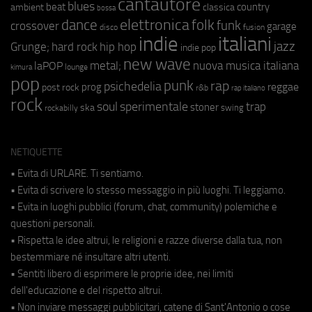
cantautore
blues
beat
country
ambient
classica
bossa
elettronica
dance
folk
funk
crossover
garage
fusion
disco
indie
italiani
jazz
hip hop
Grunge;
hard rock
indie pop
new wave
metal;
nuova musica italiana
laPOP
lounge
kimura
pop
punk
rap
psichedelia
reggae
prog
post rock
r&b
rap italiano
rock
soul
sperimentale
trap
stoner
ska
swing
rockabilly
NETIQUETTE
• Evita di URLARE. Ti sentiamo.
• Evita di scrivere lo stesso messaggio in più luoghi. Ti leggiamo.
• Evita in luoghi pubblici (forum, chat, community) polemiche e
questioni personali.
• Rispetta le idee altrui, le religioni e razze diverse dalla tua, non
bestemmiare né insultare altri utenti.
• Sentiti libero di esprimere le proprie idee, nei limiti
dell'educazione e del rispetto altrui.
• Non inviare messaggi pubblicitari, catene di Sant'Antonio o cose