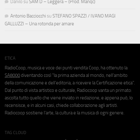
Danilo
su
SAM D – Leggera – (Prod. Manqc)
Antonio Bacciocchi
su
STEFANO SPAZZI / IVANO MAGI
GALLUZZI – Una rotonda per amare
ETICA
RadioCoop, musica e voce dei punti vendita Coop, ha ottenuto la
SA8000
diventando così "la prima azienda al mondo, nell'ambito
della comunicazione e dell'editoria, a ricevere la Certificazione etica".
Dal punto di vista artistico e culturale, Radiocoop vanta un primato:
ascolta tutto quello che viene inviato in redazione, e appena può, lo
recensisce, e in alcuni casi, chiede collaborazione agli artisti.
Radiocoop sostiene l'arte, la cultura e la musica di ogni genere.
TAG CLOUD