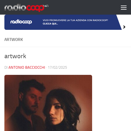
Salta al contenuto
ARTWORK
artwork
DI
ANTONIO BACCIOCCHI
·
17/02/2025