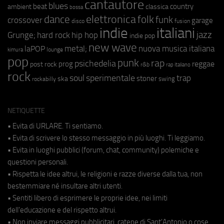
cantautore
blues
beat
country
ambient
classica
bossa
elettronica
dance
folk
funk
crossover
garage
fusion
disco
indie
italiani
jazz
hip hop
Grunge;
hard rock
indie pop
new wave
metal;
nuova musica italiana
laPOP
lounge
kimura
pop
punk
rap
psichedelia
reggae
prog
post rock
r&b
rap italiano
rock
soul
sperimentale
trap
stoner
ska
swing
rockabilly
NETIQUETTE
• Evita di URLARE. Ti sentiamo.
• Evita di scrivere lo stesso messaggio in più luoghi. Ti leggiamo.
• Evita in luoghi pubblici (forum, chat, community) polemiche e
questioni personali.
• Rispetta le idee altrui, le religioni e razze diverse dalla tua, non
bestemmiare né insultare altri utenti.
• Sentiti libero di esprimere le proprie idee, nei limiti
dell'educazione e del rispetto altrui.
• Non inviare messaggi pubblicitari, catene di Sant'Antonio o cose