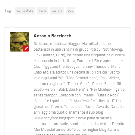
Tag:
cantautore
indie
italiani
pop
Antonio Bacciocchi
Scrittore, musicista, blogger. Ha militato come
batterista in una ventina di gruppi (tra cui Not Moving,
Link Quartet, Lilith), incidendo una cinquantina di dischi
e suonando in tutta Italia, Europa e USA e aprendo per
Clash, Iggy and the Stooges, Johnny Thunders, Manu
Chao etc. Ha scritto una decina di libri tra cui "Uscito
vivo dagli anni 80", "Mod Generations", "Paul Weller,
L’uomo cangiante", "Rock n Goal", "Rock n Spor"t, Gil
Scott-Heron Il Bob Dylan Nero" e "Ray Charles- Il genio
senza tempo". Collabora con i mensili “Classic Rock”,
"Vinile" e i quotidiani “Il Manifesto” e “Libertà”. E' tra i
giurati del Premio Tenco e del Rockol Awards. Da sedici
anni aggiorna quotidianamente il suo blog
www.tonyface.blogspot.it dove parla di musica,
cinema, culture varie, sport e con cui ha vinto il Premio
Mei Musicletter del 2016 come miglior blog italiano.