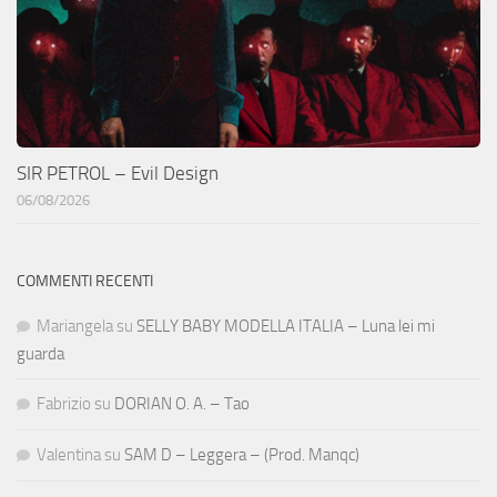
SIR PETROL – Evil Design
06/08/2026
COMMENTI RECENTI
Mariangela
su
SELLY BABY MODELLA ITALIA – Luna lei mi
guarda
Fabrizio
su
DORIAN O. A. – Tao
Valentina
su
SAM D – Leggera – (Prod. Manqc)