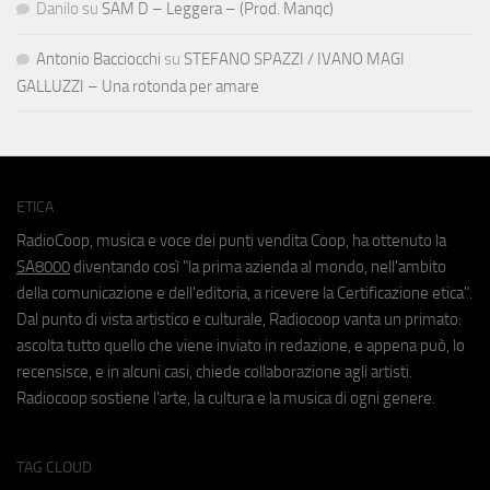
Danilo
su
SAM D – Leggera – (Prod. Manqc)
Antonio Bacciocchi
su
STEFANO SPAZZI / IVANO MAGI
GALLUZZI – Una rotonda per amare
ETICA
RadioCoop, musica e voce dei punti vendita Coop, ha ottenuto la
SA8000
diventando così "la prima azienda al mondo, nell'ambito
della comunicazione e dell'editoria, a ricevere la Certificazione etica".
Dal punto di vista artistico e culturale, Radiocoop vanta un primato:
ascolta tutto quello che viene inviato in redazione, e appena può, lo
recensisce, e in alcuni casi, chiede collaborazione agli artisti.
Radiocoop sostiene l'arte, la cultura e la musica di ogni genere.
TAG CLOUD