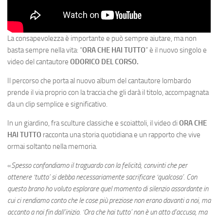
La consapevolezza è importante e può sempre aiutare, ma non
basta sempre nella vita: “
ORA CHE HAI TUTTO
” è il nuovo singolo e
video del cantautore
ODORICO DEL CORSO.
Il percorso che porta al nuovo album del cantautore lombardo
prende il via proprio con la traccia che gli darà il titolo, accompagnata
da un clip semplice e significativo.
In un giardino, fra sculture classiche e scoiattoli, il video di
ORA CHE
HAI TUTTO
racconta una storia quotidiana e un rapporto che vive
ormai soltanto nella memoria.
«
Spesso confondiamo il traguardo con la felicità, convinti che per
ottenere ‘tutto’ si debba necessariamente sacrificare ‘qualcosa’. Con
questo brano ho voluto esplorare quel momento di silenzio assordante in
cui ci rendiamo conto che le cose più preziose non erano davanti a noi, ma
accanto a noi fin dall’inizio. ‘Ora che hai tutto’ non è un atto d’accusa, ma