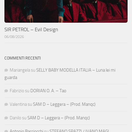
SIR PETROL – Evil Design
06/08/2026
COMMENTI RECENTI
Mariangela
su
SELLY BABY MODELLA ITALIA – Luna lei mi
guarda
Fabrizio
su
DORIAN O. A. – Tao
Valentina
su
SAM D – Leggera – (Prod. Manqc)
Danilo
su
SAM D – Leggera – (Prod. Manqc)
Antonio Bacciocchi
su
STEFANO SPAZZI / IVANO MAGI