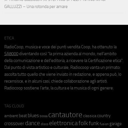
GALLUZZI – Una rotonda per amare
ETICA
RadioCoop, musica e voce dei punti vendita Coop, ha ottenuto la
SA8000
diventando così "la prima azienda al mondo, nell'ambito
della comunicazione e dell'editoria, a ricevere la Certificazione etica".
Dal punto di vista artistico e culturale, Radiocoop vanta un primato:
ascolta tutto quello che viene inviato in redazione, e appena può, lo
recensisce, e in alcuni casi, chiede collaborazione agli artisti.
Radiocoop sostiene l'arte, la cultura e la musica di ogni genere.
TAG CLOUD
cantautore
blues
beat
country
ambient
classica
bossa
elettronica
dance
folk
funk
crossover
garage
fusion
disco