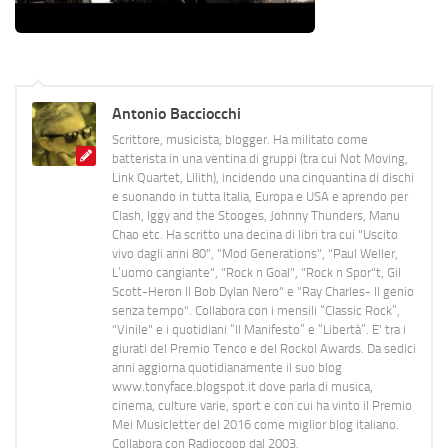
Antonio Bacciocchi
Scrittore, musicista, blogger. Ha militato come
batterista in una ventina di gruppi (tra cui Not Moving,
Link Quartet, Lilith), incidendo una cinquantina di dischi
e suonando in tutta Italia, Europa e USA e aprendo per
Clash, Iggy and the Stooges, Johnny Thunders, Manu
Chao etc. Ha scritto una decina di libri tra cui "Uscito
vivo dagli anni 80", "Mod Generations", "Paul Weller,
L’uomo cangiante", "Rock n Goal", "Rock n Spor"t, Gil
Scott-Heron Il Bob Dylan Nero" e "Ray Charles- Il genio
senza tempo". Collabora con i mensili “Classic Rock”,
"Vinile" e i quotidiani “Il Manifesto” e “Libertà”. E' tra i
giurati del Premio Tenco e del Rockol Awards. Da sedici
anni aggiorna quotidianamente il suo blog
www.tonyface.blogspot.it dove parla di musica,
cinema, culture varie, sport e con cui ha vinto il Premio
Mei Musicletter del 2016 come miglior blog italiano.
Collabora con Radiocoop dal 2003.