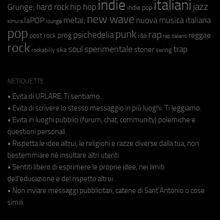
indie
italiani
jazz
hip hop
Grunge;
hard rock
indie pop
new wave
metal;
nuova musica italiana
laPOP
lounge
kimura
pop
punk
rap
psichedelia
reggae
prog
post rock
r&b
rap italiano
rock
soul
sperimentale
trap
stoner
ska
swing
rockabilly
NETIQUETTE
• Evita di URLARE. Ti sentiamo.
• Evita di scrivere lo stesso messaggio in più luoghi. Ti leggiamo.
• Evita in luoghi pubblici (forum, chat, community) polemiche e
questioni personali.
• Rispetta le idee altrui, le religioni e razze diverse dalla tua, non
bestemmiare né insultare altri utenti.
• Sentiti libero di esprimere le proprie idee, nei limiti
dell'educazione e del rispetto altrui.
• Non inviare messaggi pubblicitari, catene di Sant'Antonio o cose
simili.