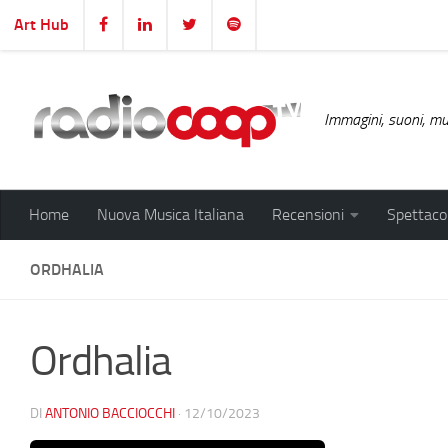
Art Hub
Salta al contenuto
Immagini, suoni, mus
Home
Nuova Musica Italiana
Recensioni
Spettacol
ORDHALIA
Ordhalia
DI
ANTONIO BACCIOCCHI
·
12/10/2023