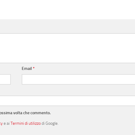
Email
*
prossima volta che commento.
cy
e ai
Termini di utilizzo
di Google.