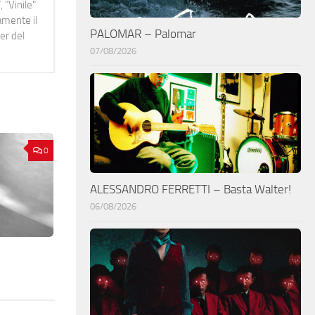
 "Vinile"
namente il
PALOMAR – Palomar
er del
07/08/2026
0
ALESSANDRO FERRETTI – Basta Walter!
06/08/2026