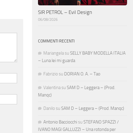
SIR PETROL – Evil Design
06/08/2026
COMMENTI RECENTI
Mariangela
su
SELLY BABY MODELLA ITALIA
– Luna lei mi guarda
Fabrizio
su
DORIAN O. A. – Tao
Valentina
su
SAM D – Leggera – (Prod.
Manqc)
Danilo
su
SAM D – Leggera – (Prod. Manqc)
Antonio Bacciocchi
su
STEFANO SPAZZI /
IVANO MAGI GALLUZZI – Una rotonda per