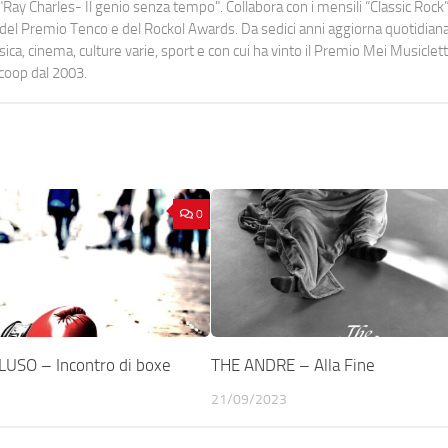
Ray Charles- Il genio senza tempo". Collabora con i mensili “Classic Rock”,
urati del Premio Tenco e del Rockol Awards. Da sedici anni aggiorna quotidia
a, cinema, culture varie, sport e con cui ha vinto il Premio Mei Musiclett
ocoop dal 2003.
0
USO – Incontro di boxe
THE ANDRE – Alla Fine
21/09/2023