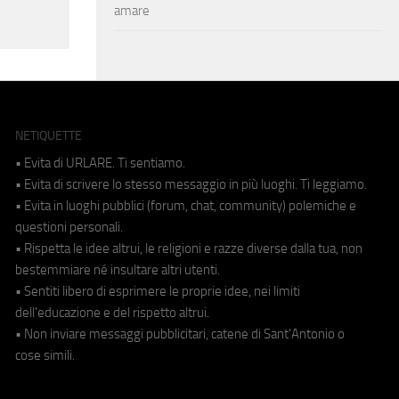
amare
NETIQUETTE
• Evita di URLARE. Ti sentiamo.
• Evita di scrivere lo stesso messaggio in più luoghi. Ti leggiamo.
• Evita in luoghi pubblici (forum, chat, community) polemiche e
questioni personali.
• Rispetta le idee altrui, le religioni e razze diverse dalla tua, non
bestemmiare né insultare altri utenti.
• Sentiti libero di esprimere le proprie idee, nei limiti
dell'educazione e del rispetto altrui.
• Non inviare messaggi pubblicitari, catene di Sant'Antonio o
cose simili.