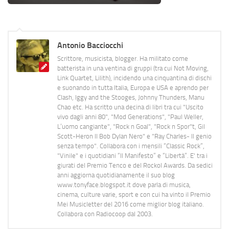
Antonio Bacciocchi
Scrittore, musicista, blogger. Ha militato come
batterista in una ventina di gruppi (tra cui Not Moving,
Link Quartet, Lilith), incidendo una cinquantina di dischi
e suonando in tutta Italia, Europa e USA e aprendo per
Clash, Iggy and the Stooges, Johnny Thunders, Manu
Chao etc. Ha scritto una decina di libri tra cui "Uscito
vivo dagli anni 80", "Mod Generations", "Paul Weller,
L’uomo cangiante", "Rock n Goal", "Rock n Spor"t, Gil
Scott-Heron Il Bob Dylan Nero" e "Ray Charles- Il genio
senza tempo". Collabora con i mensili “Classic Rock”,
"Vinile" e i quotidiani “Il Manifesto” e “Libertà”. E' tra i
giurati del Premio Tenco e del Rockol Awards. Da sedici
anni aggiorna quotidianamente il suo blog
www.tonyface.blogspot.it dove parla di musica,
cinema, culture varie, sport e con cui ha vinto il Premio
Mei Musicletter del 2016 come miglior blog italiano.
Collabora con Radiocoop dal 2003.