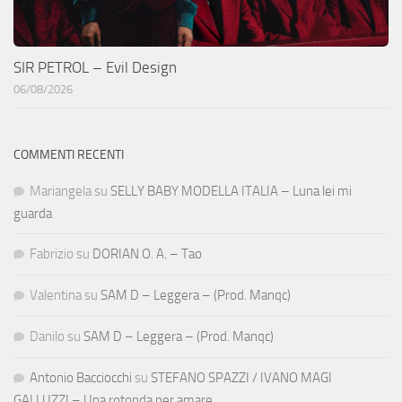
SIR PETROL – Evil Design
06/08/2026
COMMENTI RECENTI
Mariangela
su
SELLY BABY MODELLA ITALIA – Luna lei mi
guarda
Fabrizio
su
DORIAN O. A. – Tao
Valentina
su
SAM D – Leggera – (Prod. Manqc)
Danilo
su
SAM D – Leggera – (Prod. Manqc)
Antonio Bacciocchi
su
STEFANO SPAZZI / IVANO MAGI
GALLUZZI – Una rotonda per amare