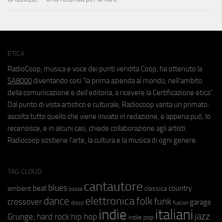
ETICA
RadioCoop, musica e voce dei punti vendita Coop, ha ottenuto la
SA8000
diventando così "la prima azienda al mondo, nell'ambito
della comunicazione e dell'editoria, a ricevere la Certificazione etica".
Dal punto di vista artistico e culturale, Radiocoop vanta un primato:
ascolta tutto quello che viene inviato in redazione, e appena può, lo
recensisce, e in alcuni casi, chiede collaborazione agli artisti.
Radiocoop sostiene l'arte, la cultura e la musica di ogni genere.
TAG CLOUD
cantautore
blues
beat
country
ambient
classica
bossa
elettronica
dance
folk
funk
crossover
garage
fusion
disco
indie
italiani
jazz
hip hop
Grunge;
hard rock
indie pop