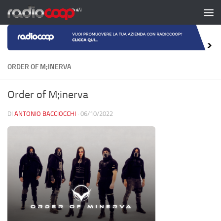
Salta al contenuto
ORDER OF M;INERVA
Order of M;inerva
DI
ANTONIO BACCIOCCHI
·
06/10/2022