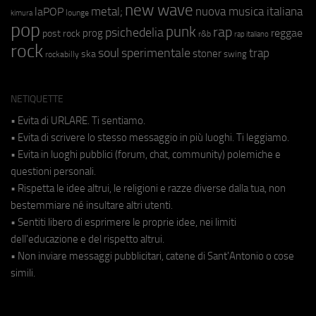
new wave
metal;
nuova musica italiana
laPOP
lounge
kimura
pop
punk
rap
psichedelia
reggae
prog
post rock
r&b
rap italiano
rock
soul
sperimentale
trap
stoner
ska
swing
rockabilly
NETIQUETTE
• Evita di URLARE. Ti sentiamo.
• Evita di scrivere lo stesso messaggio in più luoghi. Ti leggiamo.
• Evita in luoghi pubblici (forum, chat, community) polemiche e
questioni personali.
• Rispetta le idee altrui, le religioni e razze diverse dalla tua, non
bestemmiare né insultare altri utenti.
• Sentiti libero di esprimere le proprie idee, nei limiti
dell'educazione e del rispetto altrui.
• Non inviare messaggi pubblicitari, catene di Sant'Antonio o cose
simili.