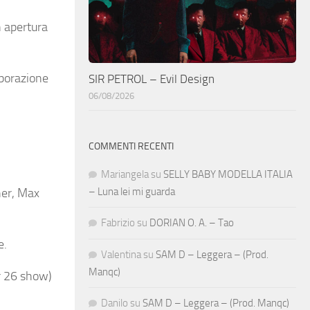
n apertura
aborazione
SIR PETROL – Evil Design
06/08/2026
COMMENTI RECENTI
Mariangela
su
SELLY BABY MODELLA ITALIA
– Luna lei mi guarda
her, Max
Fabrizio
su
DORIAN O. A. – Tao
e.
Valentina
su
SAM D – Leggera – (Prod.
Manqc)
r 26 show)
)
Danilo
su
SAM D – Leggera – (Prod. Manqc)