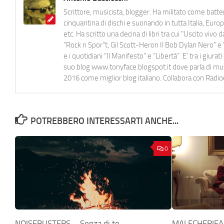
Scrittore, musicista, blogger. Ha militato come batter
cinquantina di dischi e suonando in tutta Italia, E
etc. Ha scritto una decina di libri tra cui "Uscito viv
"Rock n Spor"t, Gil Scott-Heron Il Bob Dylan Nero" e "
e i quotidiani “Il Manifesto” e “Libertà”. E' tra i gi
suo blog www.tonyface.blogspot.it dove parla di music
2016 come miglior blog italiano. Collabora con Radi
POTREBBERO INTERESSARTI ANCHE...
0
NOISEBUSTERS – Senza di te
MALECHERIFAR