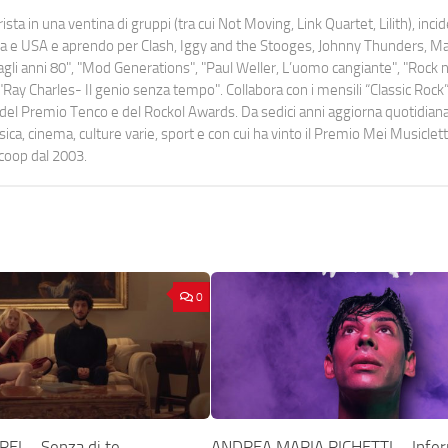
ista in una ventina di gruppi (tra cui Not Moving, Link Quartet, Lilith), inc
uropa e USA e aprendo per Clash, Iggy and the Stooges, Johnny Thunders, 
o dagli anni 80", "Mod Generations", "Paul Weller, L’uomo cangiante", "Rock n
Ray Charles- Il genio senza tempo". Collabora con i mensili “Classic Rock”,
urati del Premio Tenco e del Rockol Awards. Da sedici anni aggiorna quotidia
a, cinema, culture varie, sport e con cui ha vinto il Premio Mei Musiclett
ocoop dal 2003.
0
EI – Senza di te
ANDREA MARIA RICHETTI – Infer