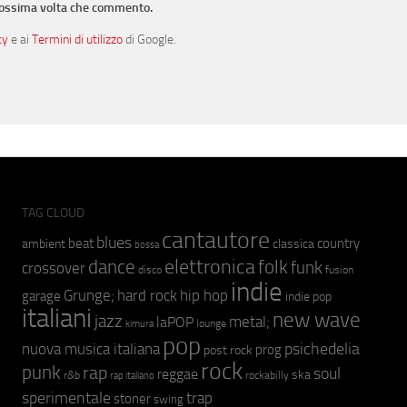
prossima volta che commento.
cy
e ai
Termini di utilizzo
di Google.
TAG CLOUD
cantautore
blues
beat
country
ambient
classica
bossa
elettronica
dance
folk
funk
crossover
fusion
disco
indie
hip hop
Grunge;
hard rock
garage
indie pop
italiani
new wave
jazz
metal;
laPOP
lounge
kimura
pop
psichedelia
nuova musica italiana
prog
post rock
rock
punk
rap
soul
reggae
ska
r&b
rockabilly
rap italiano
sperimentale
trap
stoner
swing