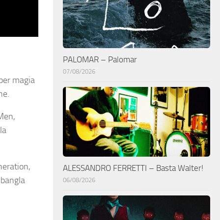
PALOMAR – Palomar
07/08/2026
per magia
ne.
 Men,
la
neration,
ALESSANDRO FERRETTI – Basta Walter!
k bangla
06/08/2026