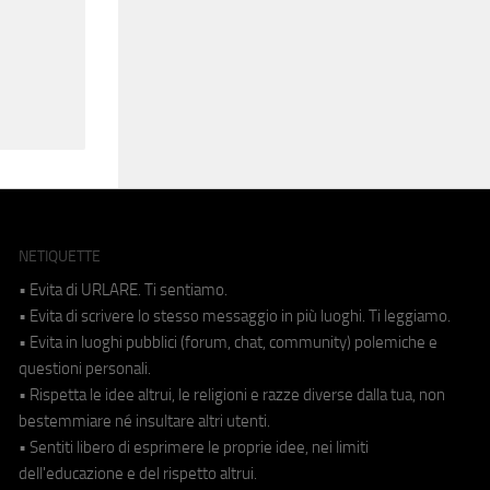
NETIQUETTE
• Evita di URLARE. Ti sentiamo.
• Evita di scrivere lo stesso messaggio in più luoghi. Ti leggiamo.
• Evita in luoghi pubblici (forum, chat, community) polemiche e
questioni personali.
• Rispetta le idee altrui, le religioni e razze diverse dalla tua, non
bestemmiare né insultare altri utenti.
• Sentiti libero di esprimere le proprie idee, nei limiti
dell'educazione e del rispetto altrui.