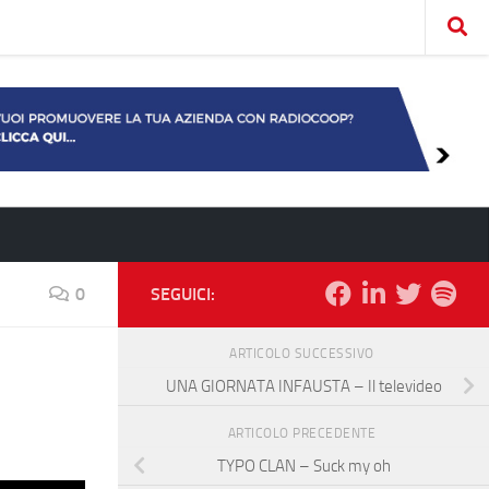
0
SEGUICI:
ARTICOLO SUCCESSIVO
UNA GIORNATA INFAUSTA – Il televideo
ARTICOLO PRECEDENTE
TYPO CLAN – Suck my oh