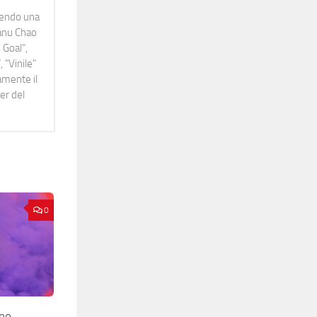
idendo una
Manu Chao
 Goal",
 "Vinile"
namente il
er del
0
no