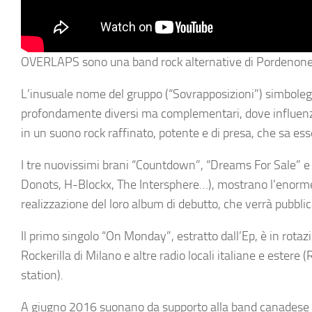
OVERLAPS sono una band rock alternative di Pordenone
L’inusuale nome del gruppo (“Sovrapposizioni”) simbolegg
profondamente diversi ma complementari, dove influe
in un suono rock raffinato, potente e di presa, che sa ess
I tre nuovissimi brani “Countdown”, “Dreams For Sale” e
Donots, H-Blockx, The Intersphere…), mostrano l’enorme 
realizzazione del loro album di debutto, che verrà pubblic
Il primo singolo “On Monday”, estratto dall’Ep, è in rota
Rockerilla di Milano e altre radio locali italiane e este
station).
A giugno 2016 suonano da supporto alla band canadese