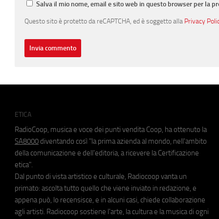
Salva il mio nome, email e sito web in questo browser per la 
Questo sito è protetto da reCAPTCHA, ed è soggetto alla
Privacy Poli
ETICA
RadioCoop, musica e voce dei punti vendita Coop, ha ottenuto la
SA8000
diventando così "la prima azienda al mondo, nell'ambito
della comunicazione e dell'editoria, a ricevere la Certificazione
etica".
Dal punto di vista artistico e culturale, Radiocoop vanta un
primato: ascolta tutto quello che viene inviato in redazione, e
appena può, lo recensisce, e in alcuni casi, chiede collaborazione
agli artisti. Radiocoop sostiene l'arte, la cultura e la musica di ogni