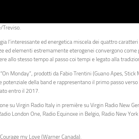
/Treviso.
ia l’interessante ed energetica miscela dei quattro caratteri
nze ed elementi estremamente eterogenei convergono come 
ere allo stesso tempo al passo coi tempi e legato alla tradizio
 “On Monday”, prodotti da Fabio Trentini (Guano Apes, Stick
potenziale della band e rappresentano il primo passo verso 
ato entro il 2017.
zione su Virgin Radio Italy in première su Virgin Radio New Ge
re (Radio London One, Radio Equinoxe in Belgio, Radio New Yor
 Courage my Love (Warner Canada).