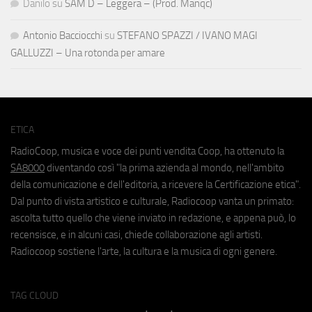
Danilo
su
SAM D – Leggera – (Prod. Manqc)
Antonio Bacciocchi
su
STEFANO SPAZZI / IVANO MAGI
GALLUZZI – Una rotonda per amare
ETICA
RadioCoop, musica e voce dei punti vendita Coop, ha ottenuto la
SA8000
diventando così "la prima azienda al mondo, nell'ambito
della comunicazione e dell'editoria, a ricevere la Certificazione etica".
Dal punto di vista artistico e culturale, Radiocoop vanta un primato:
ascolta tutto quello che viene inviato in redazione, e appena può, lo
recensisce, e in alcuni casi, chiede collaborazione agli artisti.
Radiocoop sostiene l'arte, la cultura e la musica di ogni genere.
TAG CLOUD