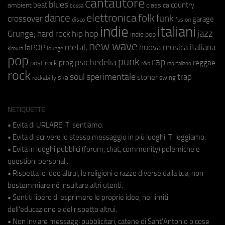
cantautore
blues
beat
country
ambient
classica
bossa
elettronica
dance
folk
funk
crossover
garage
fusion
disco
indie
italiani
jazz
hip hop
Grunge;
hard rock
indie pop
new wave
metal;
nuova musica italiana
laPOP
lounge
kimura
pop
punk
rap
psichedelia
reggae
prog
post rock
r&b
rap italiano
rock
soul
sperimentale
trap
stoner
ska
swing
rockabilly
NETIQUETTE
• Evita di URLARE. Ti sentiamo.
• Evita di scrivere lo stesso messaggio in più luoghi. Ti leggiamo.
• Evita in luoghi pubblici (forum, chat, community) polemiche e
questioni personali.
• Rispetta le idee altrui, le religioni e razze diverse dalla tua, non
bestemmiare né insultare altri utenti.
• Sentiti libero di esprimere le proprie idee, nei limiti
dell'educazione e del rispetto altrui.
• Non inviare messaggi pubblicitari, catene di Sant'Antonio o cose