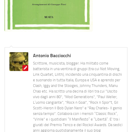
Antonio Bacciocchi
Scrittore, musicista, blogger. Ha militato come
batterista in una ventina di gruppi (tra cui Not Moving,
Link Quartet, Lilith), incidendo una cinquantina di dischi
e suonando in tutta Italia, Europa e USA e aprendo per
Clash, Iggy and the Stooges, Johnny Thunders, Manu
Chao etc. Ha scritto una decina di libri tra cui "Uscito
vivo dagli anni 80", "Mod Generations", "Paul Weller,
L’uomo cangiante", "Rock n Goal", "Rock n Spor"t, Gil
Scott-Heron Il Bob Dylan Nero" e "Ray Charles- Il genio
senza tempo". Collabora con i mensili “Classic Rock”,
"Vinile" e i quotidiani “Il Manifesto” e “Libertà”. E' tra i
giurati del Premio Tenco e del Rockol Awards. Da sedici
anni aggiorna quotidianamente il suo blog