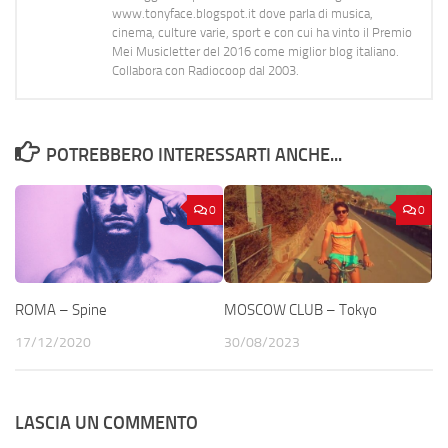
www.tonyface.blogspot.it dove parla di musica,
cinema, culture varie, sport e con cui ha vinto il Premio
Mei Musicletter del 2016 come miglior blog italiano.
Collabora con Radiocoop dal 2003.
POTREBBERO INTERESSARTI ANCHE...
0
0
ROMA – Spine
MOSCOW CLUB – Tokyo
17/12/2020
30/08/2023
LASCIA UN COMMENTO