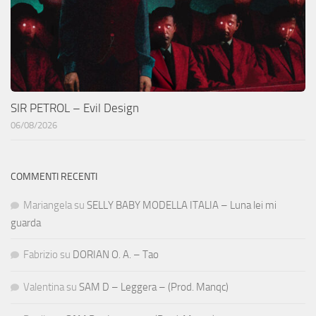
SIR PETROL – Evil Design
06/08/2026
COMMENTI RECENTI
Mariangela
su
SELLY BABY MODELLA ITALIA – Luna lei mi
guarda
Fabrizio
su
DORIAN O. A. – Tao
Valentina
su
SAM D – Leggera – (Prod. Manqc)