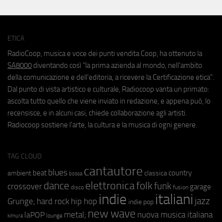
ETICA
RadioCoop, musica e voce dei punti vendita Coop, ha ottenuto la
SA8000
diventando così "la prima azienda al mondo, nell'ambito
della comunicazione e dell'editoria, a ricevere la Certificazione etica".
Dal punto di vista artistico e culturale, Radiocoop vanta un primato:
ascolta tutto quello che viene inviato in redazione, e appena può, lo
recensisce, e in alcuni casi, chiede collaborazione agli artisti.
Radiocoop sostiene l'arte, la cultura e la musica di ogni genere.
TAG CLOUD
cantautore
blues
beat
country
ambient
classica
bossa
elettronica
dance
folk
funk
crossover
garage
fusion
disco
indie
italiani
jazz
hip hop
Grunge;
hard rock
indie pop
new wave
metal;
nuova musica italiana
laPOP
lounge
kimura