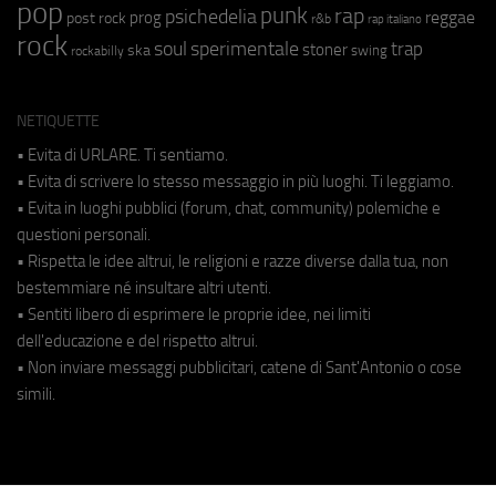
pop
punk
rap
psichedelia
reggae
prog
post rock
r&b
rap italiano
rock
soul
sperimentale
trap
stoner
ska
swing
rockabilly
NETIQUETTE
• Evita di URLARE. Ti sentiamo.
• Evita di scrivere lo stesso messaggio in più luoghi. Ti leggiamo.
• Evita in luoghi pubblici (forum, chat, community) polemiche e
questioni personali.
• Rispetta le idee altrui, le religioni e razze diverse dalla tua, non
bestemmiare né insultare altri utenti.
• Sentiti libero di esprimere le proprie idee, nei limiti
dell'educazione e del rispetto altrui.
• Non inviare messaggi pubblicitari, catene di Sant'Antonio o cose
simili.