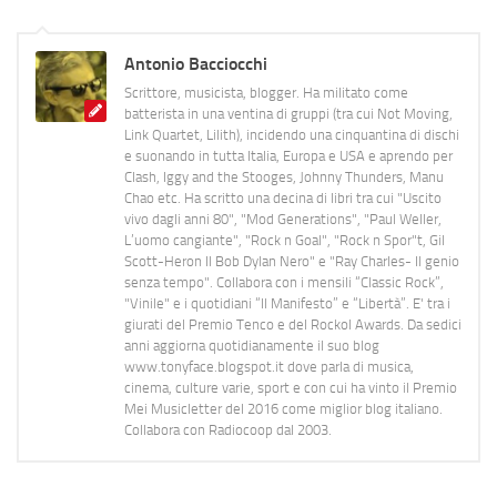
Antonio Bacciocchi
Scrittore, musicista, blogger. Ha militato come
batterista in una ventina di gruppi (tra cui Not Moving,
Link Quartet, Lilith), incidendo una cinquantina di dischi
e suonando in tutta Italia, Europa e USA e aprendo per
Clash, Iggy and the Stooges, Johnny Thunders, Manu
Chao etc. Ha scritto una decina di libri tra cui "Uscito
vivo dagli anni 80", "Mod Generations", "Paul Weller,
L’uomo cangiante", "Rock n Goal", "Rock n Spor"t, Gil
Scott-Heron Il Bob Dylan Nero" e "Ray Charles- Il genio
senza tempo". Collabora con i mensili “Classic Rock”,
"Vinile" e i quotidiani “Il Manifesto” e “Libertà”. E' tra i
giurati del Premio Tenco e del Rockol Awards. Da sedici
anni aggiorna quotidianamente il suo blog
www.tonyface.blogspot.it dove parla di musica,
cinema, culture varie, sport e con cui ha vinto il Premio
Mei Musicletter del 2016 come miglior blog italiano.
Collabora con Radiocoop dal 2003.