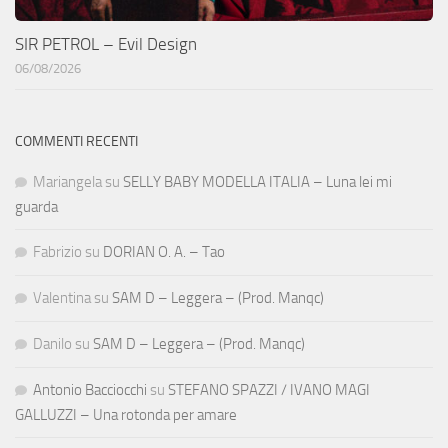
SIR PETROL – Evil Design
06/08/2026
COMMENTI RECENTI
Mariangela
su
SELLY BABY MODELLA ITALIA – Luna lei mi
guarda
Fabrizio
su
DORIAN O. A. – Tao
Valentina
su
SAM D – Leggera – (Prod. Manqc)
Danilo
su
SAM D – Leggera – (Prod. Manqc)
Antonio Bacciocchi
su
STEFANO SPAZZI / IVANO MAGI
GALLUZZI – Una rotonda per amare