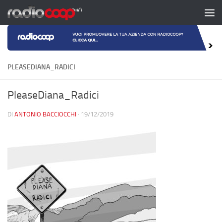
Salta al contenuto
PLEASEDIANA_RADICI
PleaseDiana_Radici
DI
ANTONIO BACCIOCCHI
·
19/12/2019