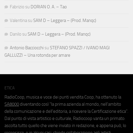
Fabrizio
su
DORIAN O. A. – Tao
Valentina
su
SAM D – Leggera – (Prod. Manqc)
Danilo
su
SAM D – Leggera – (Prod. Manqc)
Antonio Bacciocchi
su
STEFANO SPAZZI / IVANO MAGI
GALLUZZI – Una rotonda per amare
ETICA
RadioCoop, musica e voce dei punti vendita Coop, ha ottenuto la
SA8000
diventando così "la prima azienda al mondo, nell'ambito
della comunicazione e dell'editoria, a ricevere la Certificazione etica".
Dal punto di vista artistico e culturale, Radiocoop vanta un primato:
ascolta tutto quello che viene inviato in redazione, e appena può, lo
recensisce, e in alcuni casi, chiede collaborazione agli artisti.