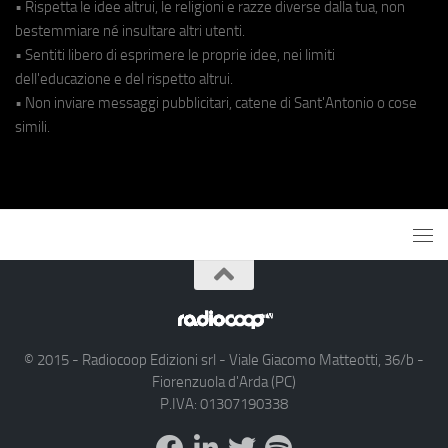
• Rispetta le idee altrui, le religioni e razze diverse dalla tua, non
bestemmiare né insultare altri utenti.
• Sentiti libero di esprimere le proprie idee, nei limiti
dell'educazione e del rispetto altrui.
• Non inviare messaggi pubblicitari, catene di Sant'Antonio o cose
simili.
© 2015 - Radiocoop Edizioni srl - Viale Giacomo Matteotti, 36/b -
Fiorenzuola d'Arda (PC)
P.IVA: 01307190338