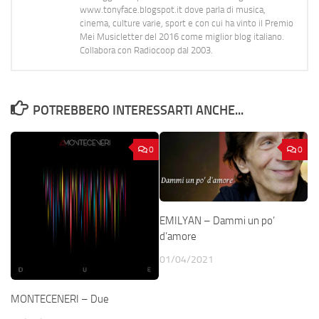
www.tonyface.blogspot.it dove parla di musica,
cinema, culture varie, sport e con cui ha vinto il Premio
Mei Musicletter del 2016 come miglior blog italiano.
Collabora con Radiocoop dal 2003.
POTREBBERO INTERESSARTI ANCHE...
0
0
EMILYAN – Dammi un po’
d’amore
01/04/2021
MONTECENERI – Due