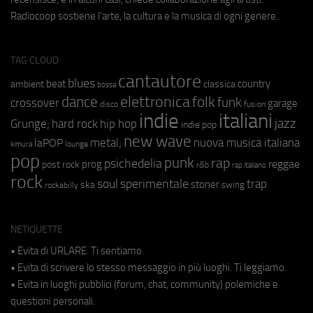
Radiocoop sostiene l'arte, la cultura e la musica di ogni genere.
TAG CLOUD
cantautore
blues
beat
country
ambient
classica
bossa
elettronica
dance
folk
funk
crossover
garage
fusion
disco
indie
italiani
jazz
hip hop
Grunge;
hard rock
indie pop
new wave
metal;
nuova musica italiana
laPOP
lounge
kimura
pop
punk
rap
psichedelia
reggae
prog
post rock
r&b
rap italiano
rock
soul
sperimentale
trap
stoner
ska
swing
rockabilly
NETIQUETTE
• Evita di URLARE. Ti sentiamo.
• Evita di scrivere lo stesso messaggio in più luoghi. Ti leggiamo.
• Evita in luoghi pubblici (forum, chat, community) polemiche e
questioni personali.