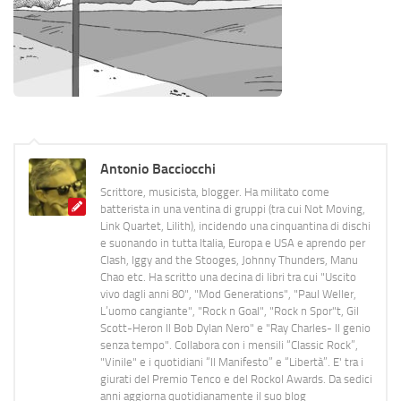
Antonio Bacciocchi
Scrittore, musicista, blogger. Ha militato come
batterista in una ventina di gruppi (tra cui Not Moving,
Link Quartet, Lilith), incidendo una cinquantina di dischi
e suonando in tutta Italia, Europa e USA e aprendo per
Clash, Iggy and the Stooges, Johnny Thunders, Manu
Chao etc. Ha scritto una decina di libri tra cui "Uscito
vivo dagli anni 80", "Mod Generations", "Paul Weller,
L’uomo cangiante", "Rock n Goal", "Rock n Spor"t, Gil
Scott-Heron Il Bob Dylan Nero" e "Ray Charles- Il genio
senza tempo". Collabora con i mensili “Classic Rock”,
"Vinile" e i quotidiani “Il Manifesto” e “Libertà”. E' tra i
giurati del Premio Tenco e del Rockol Awards. Da sedici
anni aggiorna quotidianamente il suo blog