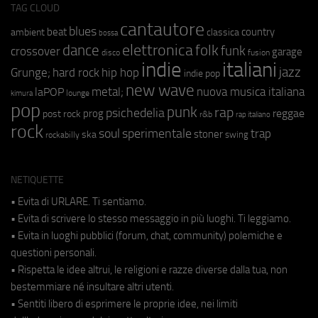
TAG CLOUD
cantautore
blues
beat
country
ambient
classica
bossa
elettronica
dance
folk
funk
crossover
garage
fusion
disco
indie
italiani
jazz
hip hop
Grunge;
hard rock
indie pop
new wave
metal;
nuova musica italiana
laPOP
lounge
kimura
pop
punk
rap
psichedelia
reggae
prog
post rock
r&b
rap italiano
rock
soul
sperimentale
trap
stoner
ska
swing
rockabilly
NETIQUETTE
• Evita di URLARE. Ti sentiamo.
• Evita di scrivere lo stesso messaggio in più luoghi. Ti leggiamo.
• Evita in luoghi pubblici (forum, chat, community) polemiche e
questioni personali.
• Rispetta le idee altrui, le religioni e razze diverse dalla tua, non
bestemmiare né insultare altri utenti.
• Sentiti libero di esprimere le proprie idee, nei limiti