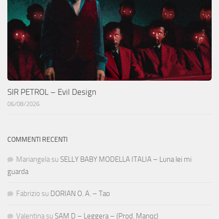
SIR PETROL – Evil Design
06/08/2026
COMMENTI RECENTI
Mariangela
su
SELLY BABY MODELLA ITALIA – Luna lei mi
guarda
Fabrizio
su
DORIAN O. A. – Tao
Valentina
su
SAM D – Leggera – (Prod. Manqc)