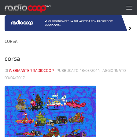
Salta al contenuto
CORSA
corsa
DI
WEBMASTER RADIOCOOP
· PUBBLICATO
18/03/2014
· AGGIORNATO
03/04/2017