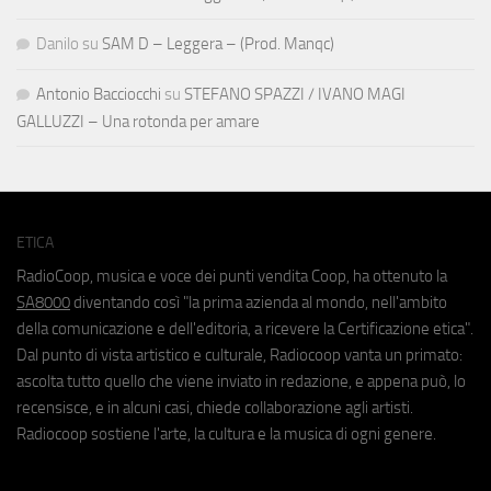
Danilo
su
SAM D – Leggera – (Prod. Manqc)
Antonio Bacciocchi
su
STEFANO SPAZZI / IVANO MAGI
GALLUZZI – Una rotonda per amare
ETICA
RadioCoop, musica e voce dei punti vendita Coop, ha ottenuto la
SA8000
diventando così "la prima azienda al mondo, nell'ambito
della comunicazione e dell'editoria, a ricevere la Certificazione etica".
Dal punto di vista artistico e culturale, Radiocoop vanta un primato:
ascolta tutto quello che viene inviato in redazione, e appena può, lo
recensisce, e in alcuni casi, chiede collaborazione agli artisti.
Radiocoop sostiene l'arte, la cultura e la musica di ogni genere.