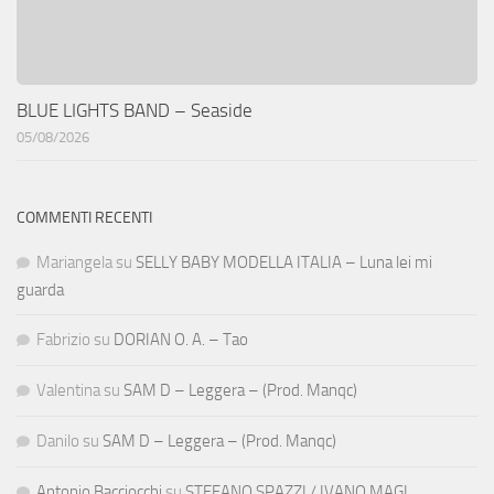
BLUE LIGHTS BAND – Seaside
05/08/2026
COMMENTI RECENTI
Mariangela
su
SELLY BABY MODELLA ITALIA – Luna lei mi
guarda
Fabrizio
su
DORIAN O. A. – Tao
Valentina
su
SAM D – Leggera – (Prod. Manqc)
Danilo
su
SAM D – Leggera – (Prod. Manqc)
Antonio Bacciocchi
su
STEFANO SPAZZI / IVANO MAGI