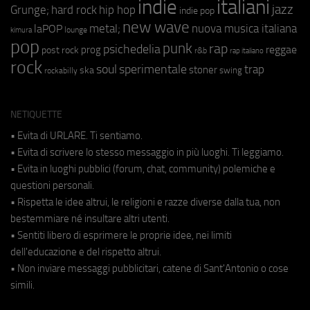
indie
italiani
jazz
hip hop
Grunge;
hard rock
indie pop
new wave
metal;
nuova musica italiana
laPOP
lounge
kimura
pop
punk
rap
psichedelia
reggae
prog
post rock
r&b
rap italiano
rock
soul
sperimentale
trap
stoner
ska
swing
rockabilly
NETIQUETTE
• Evita di URLARE. Ti sentiamo.
• Evita di scrivere lo stesso messaggio in più luoghi. Ti leggiamo.
• Evita in luoghi pubblici (forum, chat, community) polemiche e
questioni personali.
• Rispetta le idee altrui, le religioni e razze diverse dalla tua, non
bestemmiare né insultare altri utenti.
• Sentiti libero di esprimere le proprie idee, nei limiti
dell'educazione e del rispetto altrui.
• Non inviare messaggi pubblicitari, catene di Sant'Antonio o cose
simili.