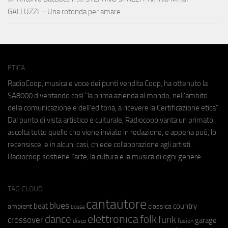
GALLUZZI – Una rotonda per amare
ETICA
RadioCoop, musica e voce dei punti vendita Coop, ha ottenuto la
SA8000
diventando così "la prima azienda al mondo, nell'ambito
della comunicazione e dell'editoria, a ricevere la Certificazione etica".
Dal punto di vista artistico e culturale, Radiocoop vanta un primato:
ascolta tutto quello che viene inviato in redazione, e appena può, lo
recensisce, e in alcuni casi, chiede collaborazione agli artisti.
Radiocoop sostiene l'arte, la cultura e la musica di ogni genere.
TAG CLOUD
cantautore
blues
beat
country
ambient
classica
bossa
elettronica
dance
folk
funk
crossover
garage
fusion
disco