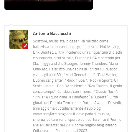
Antonio Bacciocchi
Scrittore, musicista, blogger. Ha militato come
batterista in una ventina di gruppi (tra cui Not Moving,
Link Quartet, Lilith), incidendo una cinquantina di dischi
e suonando in tutta Italia, Europa e USA e aprendo per
Clash, Iggy and the Stooges, Johnny Thunders, Manu
Chao etc. Ha scritto una decina di libri tra cui "Uscito
vivo dagli anni 80", "Mod Generations", "Paul Weller,
L’uomo cangiante", "Rock n Goal", "Rock n Spor"t, Gil
Scott-Heron Il Bob Dylan Nero" e "Ray Charles- Il genio
senza tempo". Collabora con i mensili “Classic Rock”,
"Vinile" e i quotidiani “Il Manifesto” e “Libertà”. E' tra i
giurati del Premio Tenco e del Rockol Awards. Da sedici
anni aggiorna quotidianamente il suo blog
www.tonyface.blogspot.it dove parla di musica,
cinema, culture varie, sport e con cui ha vinto il Premio
Mei Musicletter del 2016 come miglior blog italiano.
Collabora con Radiocoop dal 2003.