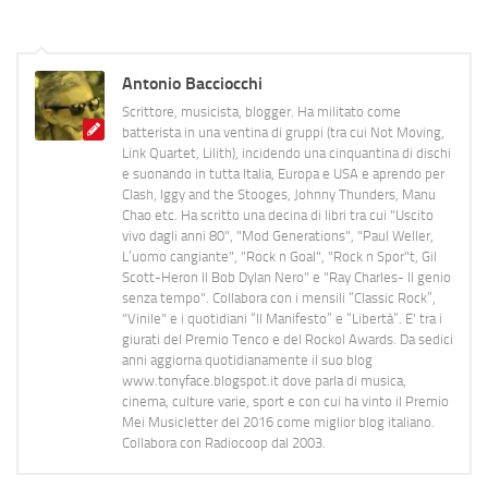
Antonio Bacciocchi
Scrittore, musicista, blogger. Ha militato come
batterista in una ventina di gruppi (tra cui Not Moving,
Link Quartet, Lilith), incidendo una cinquantina di dischi
e suonando in tutta Italia, Europa e USA e aprendo per
Clash, Iggy and the Stooges, Johnny Thunders, Manu
Chao etc. Ha scritto una decina di libri tra cui "Uscito
vivo dagli anni 80", "Mod Generations", "Paul Weller,
L’uomo cangiante", "Rock n Goal", "Rock n Spor"t, Gil
Scott-Heron Il Bob Dylan Nero" e "Ray Charles- Il genio
senza tempo". Collabora con i mensili “Classic Rock”,
"Vinile" e i quotidiani “Il Manifesto” e “Libertà”. E' tra i
giurati del Premio Tenco e del Rockol Awards. Da sedici
anni aggiorna quotidianamente il suo blog
www.tonyface.blogspot.it dove parla di musica,
cinema, culture varie, sport e con cui ha vinto il Premio
Mei Musicletter del 2016 come miglior blog italiano.
Collabora con Radiocoop dal 2003.