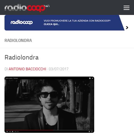
Salta al contenuto
RADIOLONDRA
Radiolondra
DI
ANTONIO BACCIOCCHI
·
03/07/2017