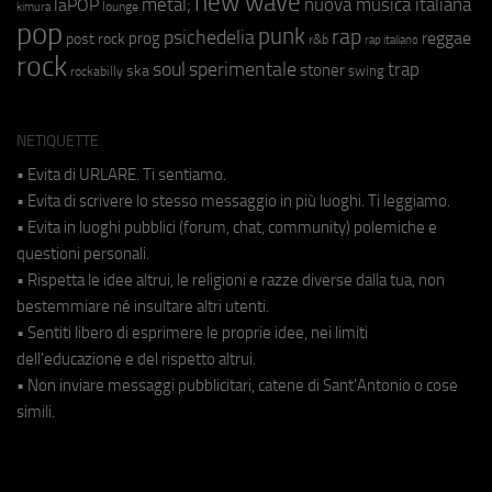
new wave
metal;
nuova musica italiana
laPOP
lounge
kimura
pop
punk
rap
psichedelia
reggae
prog
post rock
r&b
rap italiano
rock
soul
sperimentale
trap
stoner
ska
swing
rockabilly
NETIQUETTE
• Evita di URLARE. Ti sentiamo.
• Evita di scrivere lo stesso messaggio in più luoghi. Ti leggiamo.
• Evita in luoghi pubblici (forum, chat, community) polemiche e
questioni personali.
• Rispetta le idee altrui, le religioni e razze diverse dalla tua, non
bestemmiare né insultare altri utenti.
• Sentiti libero di esprimere le proprie idee, nei limiti
dell'educazione e del rispetto altrui.
• Non inviare messaggi pubblicitari, catene di Sant'Antonio o cose
simili.