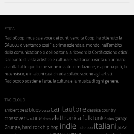
ETICA
RadioCoop, musica e voce dei punti vendita Coop, ha ottenuto la
SA8000
diventando così "la prima azienda al mondo, nell'ambito
della comunicazione e dell'editoria, a ricevere la Certificazione etica".
Dal punto di vista artistico e culturale, Radiocoop vanta un primato:
ascolta tutto quello che viene inviato in redazione, e appena può, lo
recensisce, e in alcuni casi, chiede collaborazione agli artisti.
Radiocoop sostiene l'arte, la cultura e la musica di ogni genere.
TAG CLOUD
cantautore
blues
beat
country
ambient
classica
bossa
elettronica
dance
folk
funk
crossover
garage
fusion
disco
indie
italiani
jazz
hip hop
Grunge;
hard rock
indie pop