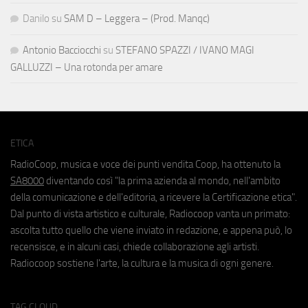
Danilo
su
SAM D – Leggera – (Prod. Manqc)
Antonio Bacciocchi
su
STEFANO SPAZZI / IVANO MAGI
GALLUZZI – Una rotonda per amare
ETICA
RadioCoop, musica e voce dei punti vendita Coop, ha ottenuto la
SA8000
diventando così "la prima azienda al mondo, nell'ambito
della comunicazione e dell'editoria, a ricevere la Certificazione etica".
Dal punto di vista artistico e culturale, Radiocoop vanta un primato:
ascolta tutto quello che viene inviato in redazione, e appena può, lo
recensisce, e in alcuni casi, chiede collaborazione agli artisti.
Radiocoop sostiene l'arte, la cultura e la musica di ogni genere.
TAG CLOUD