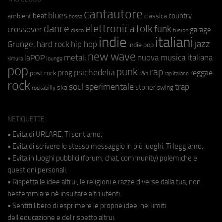
cantautore
blues
beat
country
ambient
classica
bossa
elettronica
dance
folk
funk
crossover
garage
fusion
disco
indie
italiani
jazz
hip hop
Grunge;
hard rock
indie pop
new wave
metal;
nuova musica italiana
laPOP
lounge
kimura
pop
punk
rap
psichedelia
reggae
prog
post rock
r&b
rap italiano
rock
soul
sperimentale
trap
stoner
ska
swing
rockabilly
NETIQUETTE
• Evita di URLARE. Ti sentiamo.
• Evita di scrivere lo stesso messaggio in più luoghi. Ti leggiamo.
• Evita in luoghi pubblici (forum, chat, community) polemiche e
questioni personali.
• Rispetta le idee altrui, le religioni e razze diverse dalla tua, non
bestemmiare né insultare altri utenti.
• Sentiti libero di esprimere le proprie idee, nei limiti
dell'educazione e del rispetto altrui.