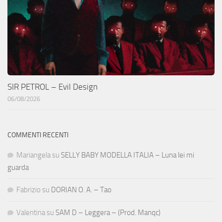
SIR PETROL – Evil Design
06/08/2026
COMMENTI RECENTI
Mariangela
su
SELLY BABY MODELLA ITALIA – Luna lei mi
guarda
Fabrizio
su
DORIAN O. A. – Tao
Valentina
su
SAM D – Leggera – (Prod. Manqc)