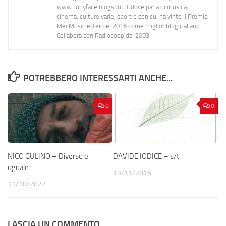
www.tonyface.blogspot.it dove parla di musica,
cinema, culture varie, sport e con cui ha vinto il Premio
Mei Musicletter del 2016 come miglior blog italiano.
Collabora con Radiocoop dal 2003.
POTREBBERO INTERESSARTI ANCHE...
0
0
NICO GULINO – Diverso e
DAVIDE IODICE – s/t
uguale
13/11/2016
11/10/2022
LASCIA UN COMMENTO