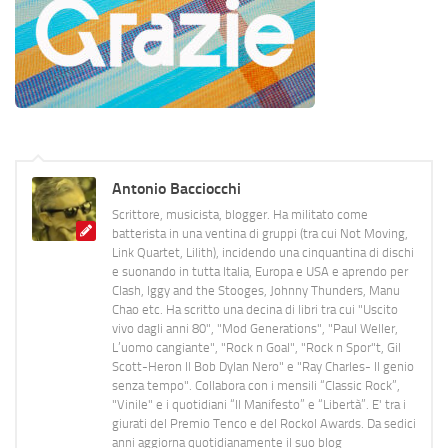
Antonio Bacciocchi
Scrittore, musicista, blogger. Ha militato come
batterista in una ventina di gruppi (tra cui Not Moving,
Link Quartet, Lilith), incidendo una cinquantina di dischi
e suonando in tutta Italia, Europa e USA e aprendo per
Clash, Iggy and the Stooges, Johnny Thunders, Manu
Chao etc. Ha scritto una decina di libri tra cui "Uscito
vivo dagli anni 80", "Mod Generations", "Paul Weller,
L’uomo cangiante", "Rock n Goal", "Rock n Spor"t, Gil
Scott-Heron Il Bob Dylan Nero" e "Ray Charles- Il genio
senza tempo". Collabora con i mensili “Classic Rock”,
"Vinile" e i quotidiani “Il Manifesto” e “Libertà”. E' tra i
giurati del Premio Tenco e del Rockol Awards. Da sedici
anni aggiorna quotidianamente il suo blog