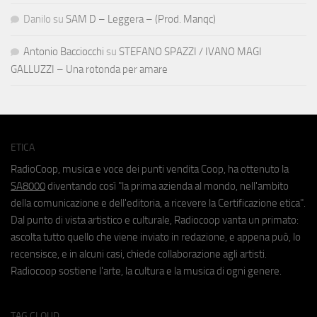
Danilo
su
SAM D – Leggera – (Prod. Manqc)
Antonio Bacciocchi
su
STEFANO SPAZZI / IVANO MAGI
GALLUZZI – Una rotonda per amare
ETICA
RadioCoop, musica e voce dei punti vendita Coop, ha ottenuto la
SA8000
diventando così "la prima azienda al mondo, nell'ambito
della comunicazione e dell'editoria, a ricevere la Certificazione etica".
Dal punto di vista artistico e culturale, Radiocoop vanta un primato:
ascolta tutto quello che viene inviato in redazione, e appena può, lo
recensisce, e in alcuni casi, chiede collaborazione agli artisti.
Radiocoop sostiene l'arte, la cultura e la musica di ogni genere.
TAG CLOUD