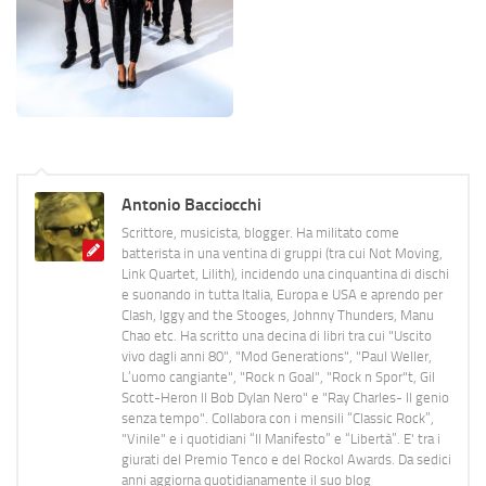
Antonio Bacciocchi
Scrittore, musicista, blogger. Ha militato come
batterista in una ventina di gruppi (tra cui Not Moving,
Link Quartet, Lilith), incidendo una cinquantina di dischi
e suonando in tutta Italia, Europa e USA e aprendo per
Clash, Iggy and the Stooges, Johnny Thunders, Manu
Chao etc. Ha scritto una decina di libri tra cui "Uscito
vivo dagli anni 80", "Mod Generations", "Paul Weller,
L’uomo cangiante", "Rock n Goal", "Rock n Spor"t, Gil
Scott-Heron Il Bob Dylan Nero" e "Ray Charles- Il genio
senza tempo". Collabora con i mensili “Classic Rock”,
"Vinile" e i quotidiani “Il Manifesto” e “Libertà”. E' tra i
giurati del Premio Tenco e del Rockol Awards. Da sedici
anni aggiorna quotidianamente il suo blog