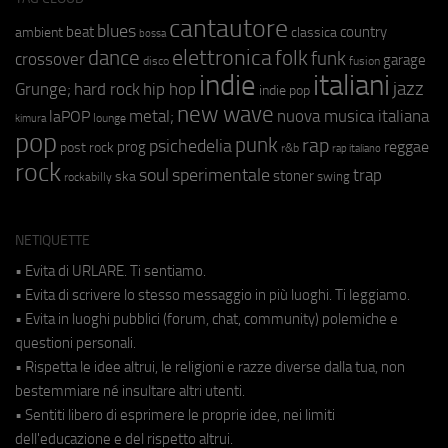
cantautore
blues
beat
country
ambient
classica
bossa
elettronica
dance
folk
funk
crossover
garage
fusion
disco
indie
italiani
jazz
hip hop
Grunge;
hard rock
indie pop
new wave
metal;
nuova musica italiana
laPOP
lounge
kimura
pop
punk
rap
psichedelia
reggae
prog
post rock
r&b
rap italiano
rock
soul
sperimentale
trap
stoner
ska
swing
rockabilly
NETIQUETTE
• Evita di URLARE. Ti sentiamo.
• Evita di scrivere lo stesso messaggio in più luoghi. Ti leggiamo.
• Evita in luoghi pubblici (forum, chat, community) polemiche e
questioni personali.
• Rispetta le idee altrui, le religioni e razze diverse dalla tua, non
bestemmiare né insultare altri utenti.
• Sentiti libero di esprimere le proprie idee, nei limiti
dell'educazione e del rispetto altrui.