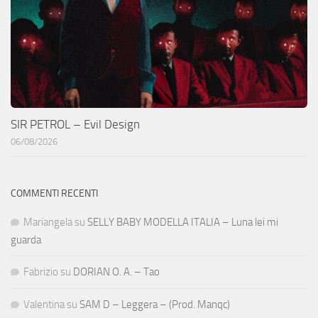
SIR PETROL – Evil Design
06/08/2026
COMMENTI RECENTI
Mariangela
su
SELLY BABY MODELLA ITALIA – Luna lei mi
guarda
Fabrizio
su
DORIAN O. A. – Tao
Valentina
su
SAM D – Leggera – (Prod. Manqc)