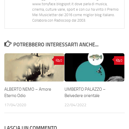
www.tonyface.blogspot.it dove parla di musica,
cinema, culture varie, sport e con cui ha vinto il Premio
Mei Musicletter del 2016 come miglior blog italiano.
Collabora con Radiocoop dal 2003.
POTREBBERO INTERESSARTI ANCHE...
0
0
ALBERTO NEMO – Amore
UMBERTO PALAZZO –
Eterno Odio
Belvedere orientale
17/04/2020
22/04/2022
LASCIA UN COMMENTO