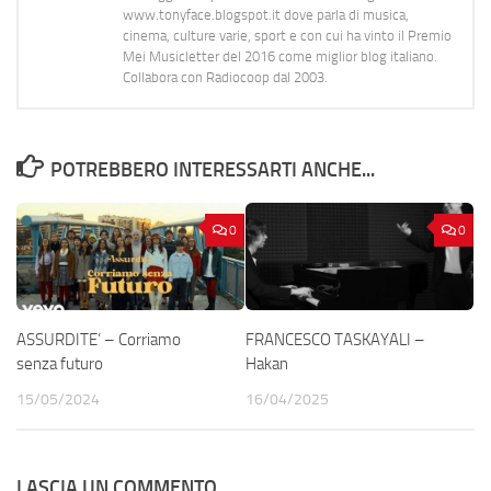
www.tonyface.blogspot.it dove parla di musica,
cinema, culture varie, sport e con cui ha vinto il Premio
Mei Musicletter del 2016 come miglior blog italiano.
Collabora con Radiocoop dal 2003.
POTREBBERO INTERESSARTI ANCHE...
0
0
ASSURDITE’ – Corriamo
FRANCESCO TASKAYALI –
senza futuro
Hakan
15/05/2024
16/04/2025
LASCIA UN COMMENTO