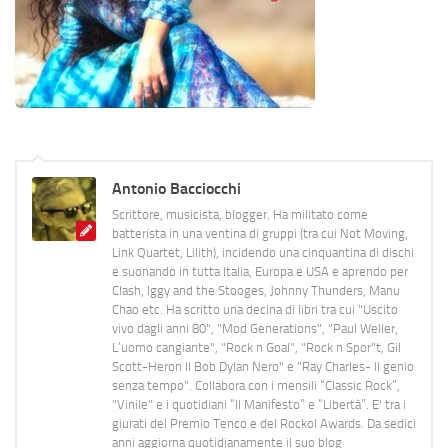
Antonio Bacciocchi
Scrittore, musicista, blogger. Ha militato come
batterista in una ventina di gruppi (tra cui Not Moving,
Link Quartet, Lilith), incidendo una cinquantina di dischi
e suonando in tutta Italia, Europa e USA e aprendo per
Clash, Iggy and the Stooges, Johnny Thunders, Manu
Chao etc. Ha scritto una decina di libri tra cui "Uscito
vivo dagli anni 80", "Mod Generations", "Paul Weller,
L’uomo cangiante", "Rock n Goal", "Rock n Spor"t, Gil
Scott-Heron Il Bob Dylan Nero" e "Ray Charles- Il genio
senza tempo". Collabora con i mensili “Classic Rock”,
"Vinile" e i quotidiani “Il Manifesto” e “Libertà”. E' tra i
giurati del Premio Tenco e del Rockol Awards. Da sedici
anni aggiorna quotidianamente il suo blog