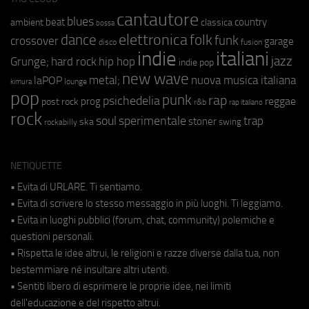
cantautore
blues
beat
country
ambient
classica
bossa
elettronica
dance
folk
funk
crossover
garage
fusion
disco
indie
italiani
jazz
hip hop
Grunge;
hard rock
indie pop
new wave
metal;
nuova musica italiana
laPOP
lounge
kimura
pop
punk
rap
psichedelia
reggae
prog
post rock
r&b
rap italiano
rock
soul
sperimentale
trap
stoner
ska
swing
rockabilly
NETIQUETTE
• Evita di URLARE. Ti sentiamo.
• Evita di scrivere lo stesso messaggio in più luoghi. Ti leggiamo.
• Evita in luoghi pubblici (forum, chat, community) polemiche e
questioni personali.
• Rispetta le idee altrui, le religioni e razze diverse dalla tua, non
bestemmiare né insultare altri utenti.
• Sentiti libero di esprimere le proprie idee, nei limiti
dell'educazione e del rispetto altrui.