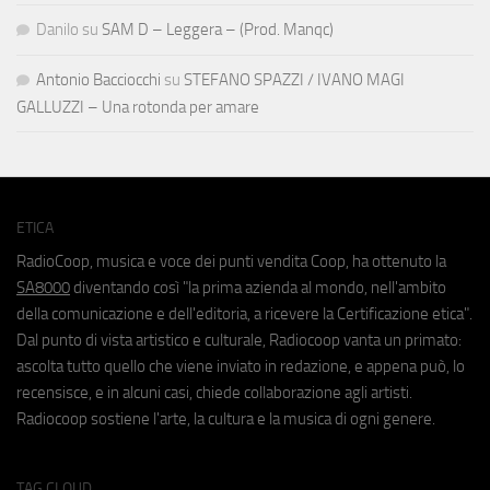
Danilo
su
SAM D – Leggera – (Prod. Manqc)
Antonio Bacciocchi
su
STEFANO SPAZZI / IVANO MAGI
GALLUZZI – Una rotonda per amare
ETICA
RadioCoop, musica e voce dei punti vendita Coop, ha ottenuto la
SA8000
diventando così "la prima azienda al mondo, nell'ambito
della comunicazione e dell'editoria, a ricevere la Certificazione etica".
Dal punto di vista artistico e culturale, Radiocoop vanta un primato:
ascolta tutto quello che viene inviato in redazione, e appena può, lo
recensisce, e in alcuni casi, chiede collaborazione agli artisti.
Radiocoop sostiene l'arte, la cultura e la musica di ogni genere.
TAG CLOUD