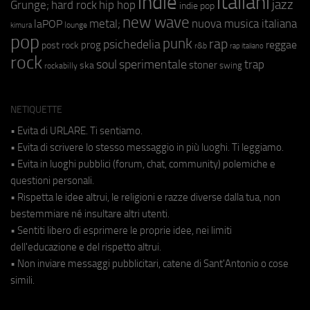
indie
italiani
jazz
hip hop
Grunge;
hard rock
indie pop
new wave
metal;
nuova musica italiana
laPOP
lounge
kimura
pop
punk
rap
psichedelia
reggae
prog
post rock
r&b
rap italiano
rock
soul
sperimentale
trap
stoner
ska
swing
rockabilly
NETIQUETTE
• Evita di URLARE. Ti sentiamo.
• Evita di scrivere lo stesso messaggio in più luoghi. Ti leggiamo.
• Evita in luoghi pubblici (forum, chat, community) polemiche e
questioni personali.
• Rispetta le idee altrui, le religioni e razze diverse dalla tua, non
bestemmiare né insultare altri utenti.
• Sentiti libero di esprimere le proprie idee, nei limiti
dell'educazione e del rispetto altrui.
• Non inviare messaggi pubblicitari, catene di Sant'Antonio o cose
simili.