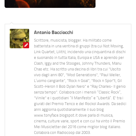
Antonio Bacciocchi
Scrittore, musicista, blogger. Ha militato come
batterista in una ventina di gruppi (tra cui Not Moving,
Link Quartet, Lilith), incidendo una cinquantina di dischi
e suonando in tutta Italia, Europa e USA e aprendo per
Clash, Iggy and the Stooges, Johnny Thunders, Manu
Chao etc. Ha scritto una decina di libri tra cui "Uscito
vivo dagli anni 80", "Mod Generations", "Paul Weller,
L’uomo cangiante", "Rock n Goal", "Rock n Spor"t, Gil
Scott-Heron Il Bob Dylan Nero" e "Ray Charles- Il genio
senza tempo". Collabora con i mensili “Classic Rock”,
"Vinile" e i quotidiani “Il Manifesto” e “Libertà”. E' tra i
giurati del Premio Tenco e del Rockol Awards. Da sedici
anni aggiorna quotidianamente il suo blog
www.tonyface.blogspot.it dove parla di musica,
cinema, culture varie, sport e con cui ha vinto il Premio
Mei Musicletter del 2016 come miglior blog italiano.
Collabora con Radiocoop dal 2003.