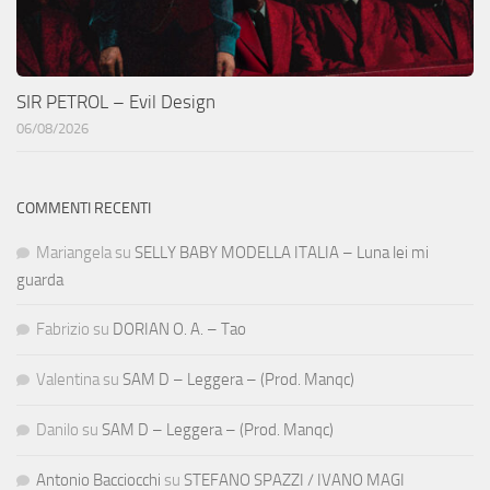
SIR PETROL – Evil Design
06/08/2026
COMMENTI RECENTI
Mariangela
su
SELLY BABY MODELLA ITALIA – Luna lei mi
guarda
Fabrizio
su
DORIAN O. A. – Tao
Valentina
su
SAM D – Leggera – (Prod. Manqc)
Danilo
su
SAM D – Leggera – (Prod. Manqc)
Antonio Bacciocchi
su
STEFANO SPAZZI / IVANO MAGI