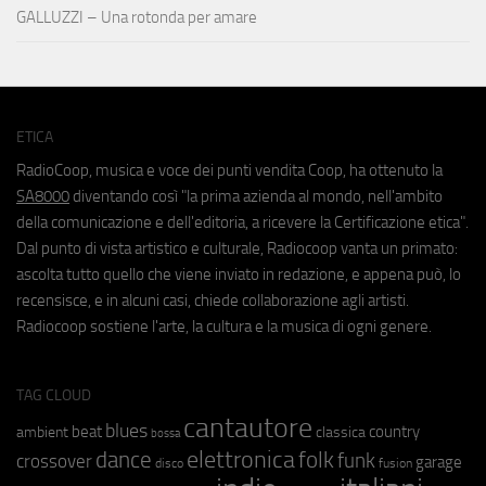
GALLUZZI – Una rotonda per amare
ETICA
RadioCoop, musica e voce dei punti vendita Coop, ha ottenuto la
SA8000
diventando così "la prima azienda al mondo, nell'ambito
della comunicazione e dell'editoria, a ricevere la Certificazione etica".
Dal punto di vista artistico e culturale, Radiocoop vanta un primato:
ascolta tutto quello che viene inviato in redazione, e appena può, lo
recensisce, e in alcuni casi, chiede collaborazione agli artisti.
Radiocoop sostiene l'arte, la cultura e la musica di ogni genere.
TAG CLOUD
cantautore
blues
beat
country
ambient
classica
bossa
elettronica
dance
folk
funk
crossover
garage
fusion
disco