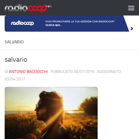
Salta al contenuto
SALVARIO
salvario
DI
ANTONIO BACCIOCCHI
· PUBBLICATO
06/07/2016
· AGGIORNATO
03/04/2017