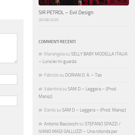
SIR PETROL – Evil Design
06/08/2026
COMMENTI RECENTI
Mariangela
su
SELLY BABY MODELLA ITALIA
– Luna lei mi guarda
Fabrizio
su
DORIAN O. A. – Tao
Valentina
su
SAM D – Leggera – (Prod.
Manqc)
Danilo
su
SAM D – Leggera – (Prod. Manqc)
Antonio Bacciocchi
su
STEFANO SPAZZI /
IVANO MAGI GALLUZZI – Una rotonda per