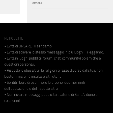
amare
NETIQUETTE
• Evita di URLARE. Ti sentiamo.
• Evita di scrivere lo stesso messaggio in più luoghi. Ti leggiamo.
• Evita in luoghi pubblici (forum, chat, community) polemiche e
questioni personali.
• Rispetta le idee altrui, le religioni e razze diverse dalla tua, non
bestemmiare né insultare altri utenti.
• Sentiti libero di esprimere le proprie idee, nei limiti
dell'educazione e del rispetto altrui.
• Non inviare messaggi pubblicitari, catene di Sant'Antonio o
cose simili.