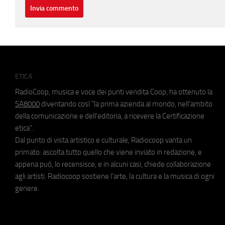
ETICA
RadioCoop, musica e voce dei punti vendita Coop, ha ottenuto la
SA8000
diventando così "la prima azienda al mondo, nell'ambito
della comunicazione e dell'editoria, a ricevere la Certificazione
etica".
Dal punto di vista artistico e culturale, Radiocoop vanta un
primato: ascolta tutto quello che viene inviato in redazione, e
appena può, lo recensisce, e in alcuni casi, chiede collaborazione
agli artisti. Radiocoop sostiene l'arte, la cultura e la musica di ogni
genere.