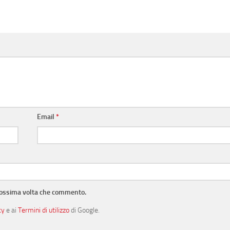
Email
*
prossima volta che commento.
cy
e ai
Termini di utilizzo
di Google.