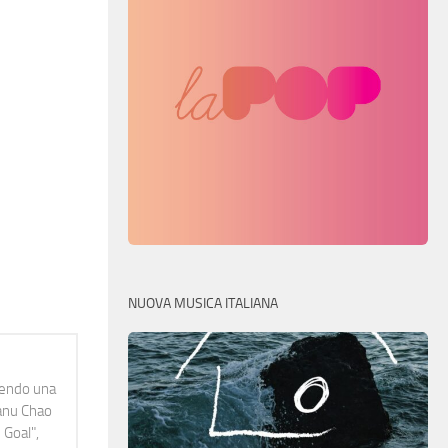
NUOVA MUSICA ITALIANA
idendo una
Manu Chao
 Goal",