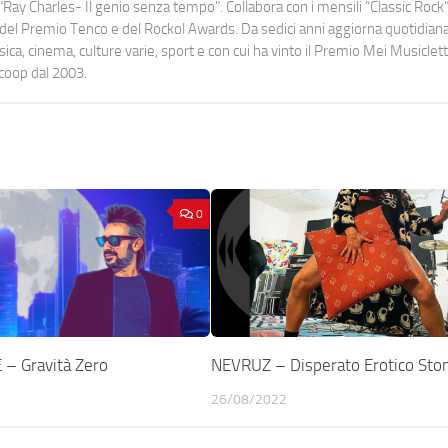
Ray Charles- Il genio senza tempo". Collabora con i mensili “Classic Rock”,
urati del Premio Tenco e del Rockol Awards. Da sedici anni aggiorna quotidia
a, cinema, culture varie, sport e con cui ha vinto il Premio Mei Musiclett
ocoop dal 2003.
0
– Gravità Zero
NEVRUZ – Disperato Erotico St
26/08/2022