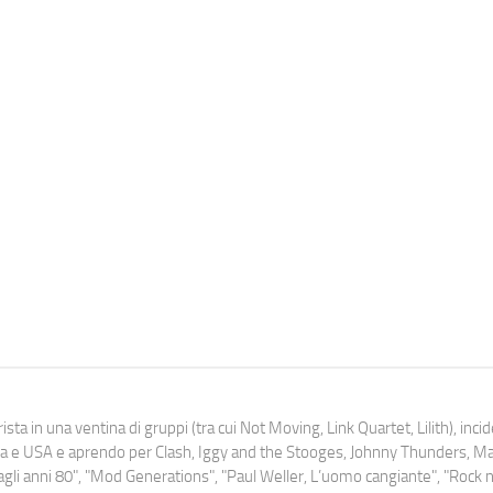
ista in una ventina di gruppi (tra cui Not Moving, Link Quartet, Lilith), inc
uropa e USA e aprendo per Clash, Iggy and the Stooges, Johnny Thunders, 
o dagli anni 80", "Mod Generations", "Paul Weller, L’uomo cangiante", "Rock n