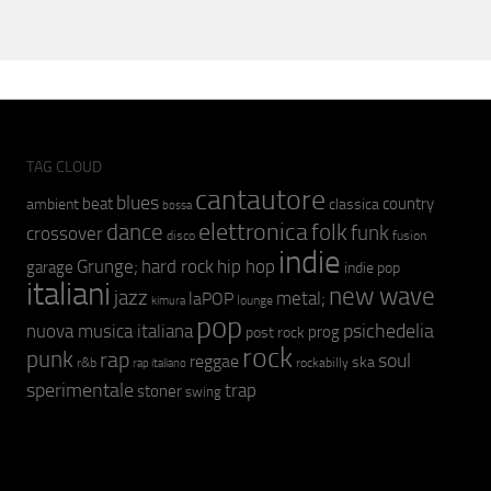
TAG CLOUD
cantautore
blues
beat
country
ambient
classica
bossa
elettronica
dance
folk
funk
crossover
fusion
disco
indie
hip hop
Grunge;
hard rock
garage
indie pop
italiani
new wave
jazz
metal;
laPOP
lounge
kimura
pop
psichedelia
nuova musica italiana
prog
post rock
rock
punk
rap
soul
reggae
ska
r&b
rockabilly
rap italiano
sperimentale
trap
stoner
swing