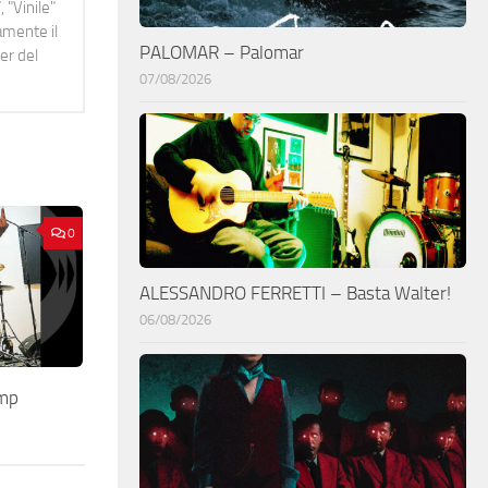
 "Vinile"
namente il
PALOMAR – Palomar
er del
07/08/2026
0
ALESSANDRO FERRETTI – Basta Walter!
06/08/2026
omp