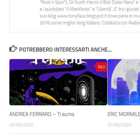
"Rock n Spor"t, Gil Scott-Heron Il Bob Dylan Nero" e "
e i quotidiani “Il Manifesto” e “Libertà”. E' tra i gi
suo blog www.tonyface.blogspot.it dove parla di music
2016 come miglior blog italiano. Collabora con Radi
POTREBBERO INTERESSARTI ANCHE...
0
ANDREA FERRARO – Trauma
ERIC MORMILE 
05/03/2025
27/03/2026