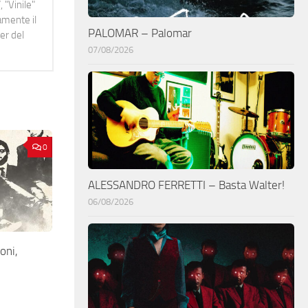
 "Vinile"
namente il
PALOMAR – Palomar
er del
07/08/2026
0
ALESSANDRO FERRETTI – Basta Walter!
06/08/2026
oni,