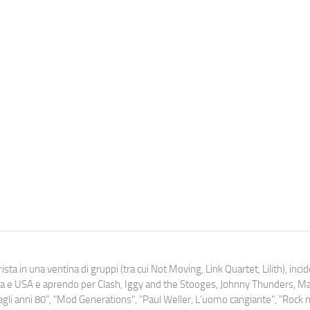
ista in una ventina di gruppi (tra cui Not Moving, Link Quartet, Lilith), inc
uropa e USA e aprendo per Clash, Iggy and the Stooges, Johnny Thunders, 
o dagli anni 80", "Mod Generations", "Paul Weller, L’uomo cangiante", "Rock n