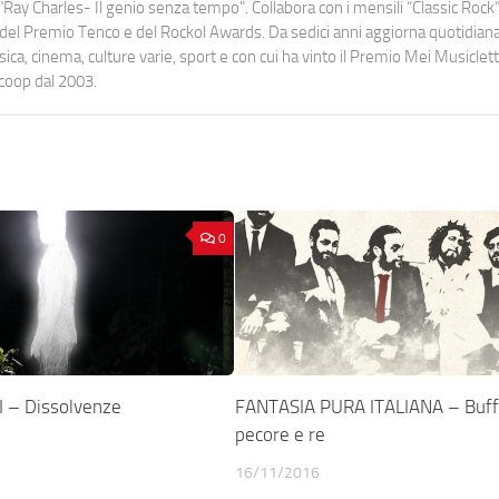
Ray Charles- Il genio senza tempo". Collabora con i mensili “Classic Rock”,
urati del Premio Tenco e del Rockol Awards. Da sedici anni aggiorna quotidia
a, cinema, culture varie, sport e con cui ha vinto il Premio Mei Musiclett
ocoop dal 2003.
0
 – Dissolvenze
FANTASIA PURA ITALIANA – Buff
pecore e re
16/11/2016