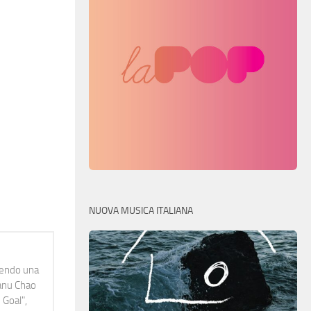
NUOVA MUSICA ITALIANA
idendo una
Manu Chao
 Goal",