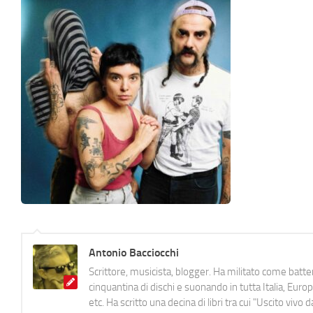
Antonio Bacciocchi
Scrittore, musicista, blogger. Ha militato come batter
cinquantina di dischi e suonando in tutta Italia, E
etc. Ha scritto una decina di libri tra cui "Uscito viv