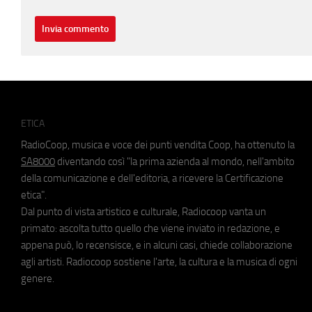
ETICA
RadioCoop, musica e voce dei punti vendita Coop, ha ottenuto la
SA8000
diventando così "la prima azienda al mondo, nell'ambito
della comunicazione e dell'editoria, a ricevere la Certificazione
etica".
Dal punto di vista artistico e culturale, Radiocoop vanta un
primato: ascolta tutto quello che viene inviato in redazione, e
appena può, lo recensisce, e in alcuni casi, chiede collaborazione
agli artisti. Radiocoop sostiene l'arte, la cultura e la musica di ogni
genere.