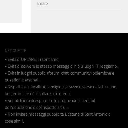
amare
NETIQUETTE
• Evita di URLARE. Ti sentiamo.
• Evita di scrivere lo stesso messaggio in più luoghi. Ti leggiamo.
• Evita in luoghi pubblici (forum, chat, community) polemiche e
questioni personali.
• Rispetta le idee altrui, le religioni e razze diverse dalla tua, non
bestemmiare né insultare altri utenti.
• Sentiti libero di esprimere le proprie idee, nei limiti
dell'educazione e del rispetto altrui.
• Non inviare messaggi pubblicitari, catene di Sant'Antonio o
cose simili.