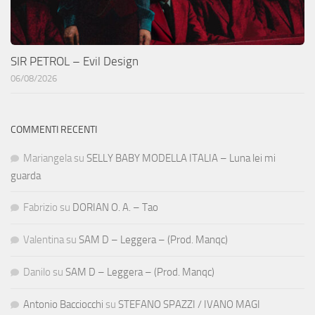
SIR PETROL – Evil Design
06/08/2026
COMMENTI RECENTI
Mariangela
su
SELLY BABY MODELLA ITALIA – Luna lei mi
guarda
Fabrizio
su
DORIAN O. A. – Tao
Valentina
su
SAM D – Leggera – (Prod. Manqc)
Danilo
su
SAM D – Leggera – (Prod. Manqc)
Antonio Bacciocchi
su
STEFANO SPAZZI / IVANO MAGI