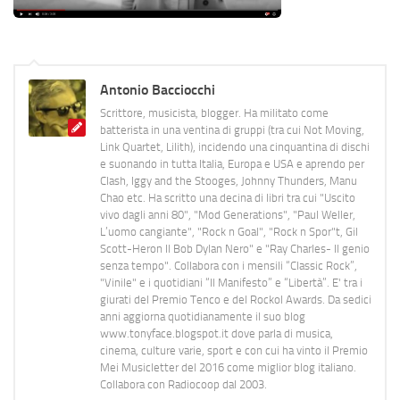
Antonio Bacciocchi
Scrittore, musicista, blogger. Ha militato come
batterista in una ventina di gruppi (tra cui Not Moving,
Link Quartet, Lilith), incidendo una cinquantina di dischi
e suonando in tutta Italia, Europa e USA e aprendo per
Clash, Iggy and the Stooges, Johnny Thunders, Manu
Chao etc. Ha scritto una decina di libri tra cui "Uscito
vivo dagli anni 80", "Mod Generations", "Paul Weller,
L’uomo cangiante", "Rock n Goal", "Rock n Spor"t, Gil
Scott-Heron Il Bob Dylan Nero" e "Ray Charles- Il genio
senza tempo". Collabora con i mensili “Classic Rock”,
"Vinile" e i quotidiani “Il Manifesto” e “Libertà”. E' tra i
giurati del Premio Tenco e del Rockol Awards. Da sedici
anni aggiorna quotidianamente il suo blog
www.tonyface.blogspot.it dove parla di musica,
cinema, culture varie, sport e con cui ha vinto il Premio
Mei Musicletter del 2016 come miglior blog italiano.
Collabora con Radiocoop dal 2003.