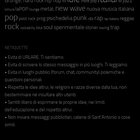
jazz
hip hop
Grunge;
hard rock
indie pop
new wave
metal;
nuova musica italiana
laPOP
lounge
kimura
pop
punk
rap
psichedelia
reggae
prog
post rock
r&b
rap italiano
rock
soul
sperimentale
trap
stoner
ska
swing
rockabilly
NETIQUETTE
• Evita di URLARE. Ti sentiamo.
• Evita di scrivere lo stesso messaggio in più luoghi. Ti leggiamo.
• Evita in luoghi pubblici (forum, chat, community) polemiche e
questioni personali.
• Rispetta le idee altrui, le religioni e razze diverse dalla tua, non
bestemmiare né insultare altri utenti.
• Sentiti libero di esprimere le proprie idee, nei limiti
dell'educazione e del rispetto altrui.
• Non inviare messaggi pubblicitari, catene di Sant'Antonio o cose
simili.