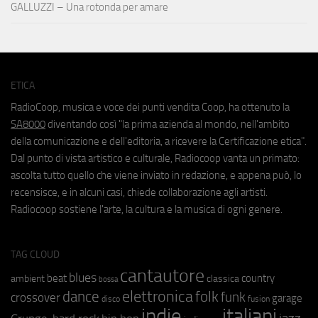
GALLUZZI – Una rotonda per amare
ETICA
RadioCoop, musica e voce dei punti vendita Coop, ha ottenuto la
SA8000
diventando così "la prima azienda al mondo, nell'ambito
della comunicazione e dell'editoria, a ricevere la Certificazione etica".
Dal punto di vista artistico e culturale, Radiocoop vanta un primato:
ascolta tutto quello che viene inviato in redazione, e appena può, lo
recensisce, e in alcuni casi, chiede collaborazione agli artisti.
Radiocoop sostiene l'arte, la cultura e la musica di ogni genere.
TAG CLOUD
cantautore
blues
beat
country
ambient
classica
bossa
elettronica
dance
folk
funk
crossover
garage
fusion
disco
indie
italiani