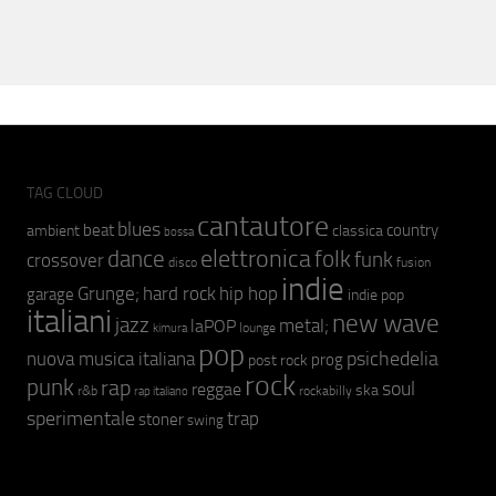
TAG CLOUD
cantautore
blues
beat
country
ambient
classica
bossa
elettronica
dance
folk
funk
crossover
fusion
disco
indie
hip hop
Grunge;
hard rock
garage
indie pop
italiani
new wave
jazz
metal;
laPOP
lounge
kimura
pop
psichedelia
nuova musica italiana
prog
post rock
rock
punk
rap
soul
reggae
ska
r&b
rockabilly
rap italiano
sperimentale
trap
stoner
swing