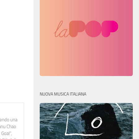
NUOVA MUSICA ITALIANA
idendo una
Manu Chao
 Goal",