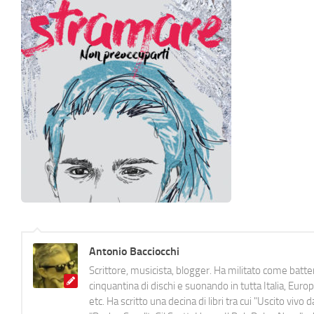
Antonio Bacciocchi
Scrittore, musicista, blogger. Ha militato come batter
cinquantina di dischi e suonando in tutta Italia, E
etc. Ha scritto una decina di libri tra cui "Uscito viv