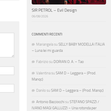
SIR PETROL – Evil Design
06/08/2026
COMMENTI RECENTI
Mariangela
su
SELLY BABY MODELLA ITALIA
– Luna lei mi guarda
Fabrizio
su
DORIAN O. A. – Tao
Valentina
su
SAM D – Leggera – (Prod.
Manqc)
Danilo
su
SAM D – Leggera – (Prod. Manqc)
Antonio Bacciocchi
su
STEFANO SPAZZI /
IVANO MAGI GALLUZZI – Una rotonda per