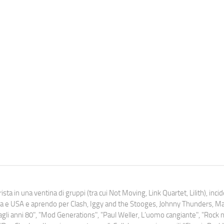
ista in una ventina di gruppi (tra cui Not Moving, Link Quartet, Lilith), inc
uropa e USA e aprendo per Clash, Iggy and the Stooges, Johnny Thunders, 
o dagli anni 80", "Mod Generations", "Paul Weller, L’uomo cangiante", "Rock n