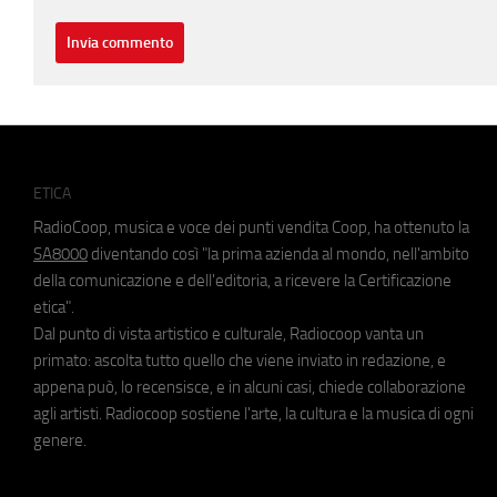
ETICA
RadioCoop, musica e voce dei punti vendita Coop, ha ottenuto la
SA8000
diventando così "la prima azienda al mondo, nell'ambito
della comunicazione e dell'editoria, a ricevere la Certificazione
etica".
Dal punto di vista artistico e culturale, Radiocoop vanta un
primato: ascolta tutto quello che viene inviato in redazione, e
appena può, lo recensisce, e in alcuni casi, chiede collaborazione
agli artisti. Radiocoop sostiene l'arte, la cultura e la musica di ogni
genere.