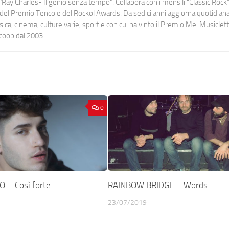
Ray Charles- Il genio senza tempo". Collabora con i mensili “Classic Rock”,
urati del Premio Tenco e del Rockol Awards. Da sedici anni aggiorna quotidia
a, cinema, culture varie, sport e con cui ha vinto il Premio Mei Musiclett
ocoop dal 2003.
0
 – Così forte
RAINBOW BRIDGE – Words
23/07/2019