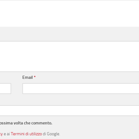
Email
*
prossima volta che commento.
cy
e ai
Termini di utilizzo
di Google.