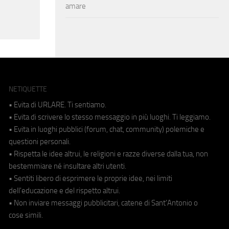
amare
NETIQUETTE
• Evita di URLARE. Ti sentiamo.
• Evita di scrivere lo stesso messaggio in più luoghi. Ti leggiamo.
• Evita in luoghi pubblici (forum, chat, community) polemiche e
questioni personali.
• Rispetta le idee altrui, le religioni e razze diverse dalla tua, non
bestemmiare né insultare altri utenti.
• Sentiti libero di esprimere le proprie idee, nei limiti
dell'educazione e del rispetto altrui.
• Non inviare messaggi pubblicitari, catene di Sant'Antonio o
cose simili.