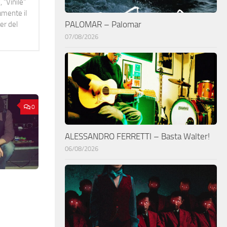
 "Vinile"
namente il
PALOMAR – Palomar
er del
07/08/2026
0
ALESSANDRO FERRETTI – Basta Walter!
06/08/2026