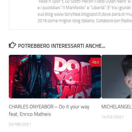
"Rock n Spor"t, Gil Scott-Heron Il Bob Dylan Nero" e "
e i quotidiani “Il Manifesto” e “Libertà”. E' tra i gi
suo blog www.tonyface.blogspot.it dove parla di music
2016 come miglior blog italiano. Collabora con Radi
POTREBBERO INTERESSARTI ANCHE...
0
CHARLES ONYEABOR – Do it your way
MICHELANGELO
feat. Enrico Matheis
14/02/2021
02/08/2021