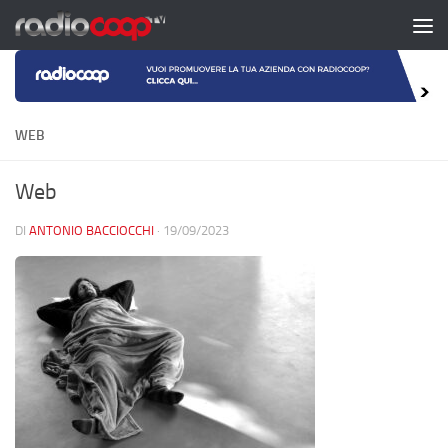
Salta al contenuto
WEB
Web
DI
ANTONIO BACCIOCCHI
·
19/09/2023