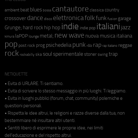
cantautore
blues
beat
country
ambient
classica
bossa
elettronica
dance
folk
funk
crossover
garage
fusion
disco
indie
italiani
jazz
hip hop
Grunge;
hard rock
indie pop
new wave
metal;
nuova musica italiana
laPOP
lounge
kimura
pop
punk
rap
psichedelia
reggae
prog
post rock
r&b
rap italiano
rock
soul
sperimentale
trap
stoner
ska
swing
rockabilly
NETIQUETTE
• Evita di URLARE. Ti sentiamo.
• Evita di scrivere lo stesso messaggio in più luoghi. Ti leggiamo.
• Evita in luoghi pubblici (forum, chat, community) polemiche e
questioni personali.
• Rispetta le idee altrui, le religioni e razze diverse dalla tua, non
bestemmiare né insultare altri utenti.
• Sentiti libero di esprimere le proprie idee, nei limiti
dell'educazione e del rispetto altrui.