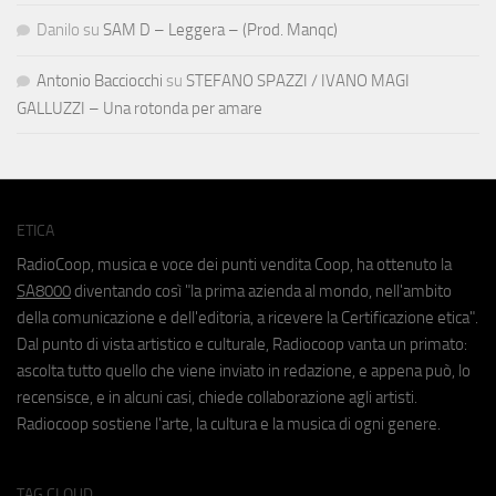
Danilo
su
SAM D – Leggera – (Prod. Manqc)
Antonio Bacciocchi
su
STEFANO SPAZZI / IVANO MAGI
GALLUZZI – Una rotonda per amare
ETICA
RadioCoop, musica e voce dei punti vendita Coop, ha ottenuto la
SA8000
diventando così "la prima azienda al mondo, nell'ambito
della comunicazione e dell'editoria, a ricevere la Certificazione etica".
Dal punto di vista artistico e culturale, Radiocoop vanta un primato:
ascolta tutto quello che viene inviato in redazione, e appena può, lo
recensisce, e in alcuni casi, chiede collaborazione agli artisti.
Radiocoop sostiene l'arte, la cultura e la musica di ogni genere.
TAG CLOUD