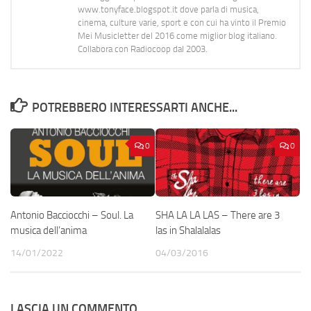
www.tonyface.blogspot.it dove parla di musica,
cinema, culture varie, sport e con cui ha vinto il Premio
Mei Musicletter del 2016 come miglior blog italiano.
Collabora con Radiocoop dal 2003.
POTREBBERO INTERESSARTI ANCHE...
0
0
Antonio Bacciocchi – Soul. La
SHA LA LA LAS – There are 3
musica dell’anima
las in Shalalalas
14/01/2022
04/03/2016
LASCIA UN COMMENTO