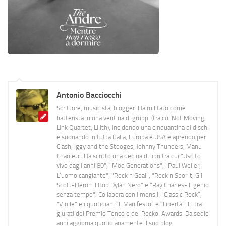
Antonio Bacciocchi
Scrittore, musicista, blogger. Ha militato come
batterista in una ventina di gruppi (tra cui Not Moving,
Link Quartet, Lilith), incidendo una cinquantina di dischi
e suonando in tutta Italia, Europa e USA e aprendo per
Clash, Iggy and the Stooges, Johnny Thunders, Manu
Chao etc. Ha scritto una decina di libri tra cui "Uscito
vivo dagli anni 80", "Mod Generations", "Paul Weller,
L’uomo cangiante", "Rock n Goal", "Rock n Spor"t, Gil
Scott-Heron Il Bob Dylan Nero" e "Ray Charles- Il genio
senza tempo". Collabora con i mensili “Classic Rock”,
"Vinile" e i quotidiani “Il Manifesto” e “Libertà”. E' tra i
giurati del Premio Tenco e del Rockol Awards. Da sedici
anni aggiorna quotidianamente il suo blog