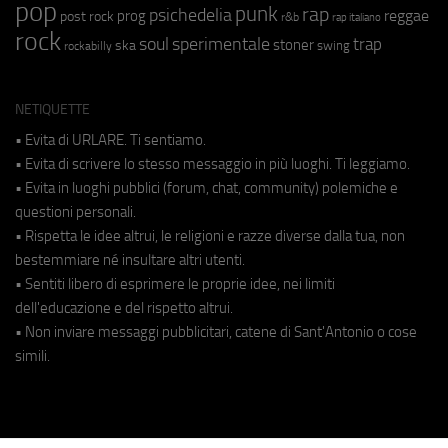
pop
punk
rap
psichedelia
reggae
prog
post rock
r&b
rap italiano
rock
soul
sperimentale
trap
stoner
ska
swing
rockabilly
NETIQUETTE
• Evita di URLARE. Ti sentiamo.
• Evita di scrivere lo stesso messaggio in più luoghi. Ti leggiamo.
• Evita in luoghi pubblici (forum, chat, community) polemiche e
questioni personali.
• Rispetta le idee altrui, le religioni e razze diverse dalla tua, non
bestemmiare né insultare altri utenti.
• Sentiti libero di esprimere le proprie idee, nei limiti
dell'educazione e del rispetto altrui.
• Non inviare messaggi pubblicitari, catene di Sant'Antonio o cose
simili.