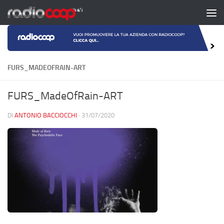
Salta al contenuto
FURS_MADEOFRAIN-ART
FURS_MadeOfRain-ART
DI
ANTONIO BACCIOCCHI
·
31/07/2020