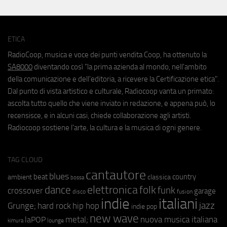
ETICA
RadioCoop, musica e voce dei punti vendita Coop, ha ottenuto la
SA8000
diventando così "la prima azienda al mondo, nell'ambito
della comunicazione e dell'editoria, a ricevere la Certificazione etica".
Dal punto di vista artistico e culturale, Radiocoop vanta un primato:
ascolta tutto quello che viene inviato in redazione, e appena può, lo
recensisce, e in alcuni casi, chiede collaborazione agli artisti.
Radiocoop sostiene l'arte, la cultura e la musica di ogni genere.
TAG CLOUD
cantautore
blues
beat
country
ambient
classica
bossa
elettronica
dance
folk
funk
crossover
garage
fusion
disco
indie
italiani
jazz
hip hop
Grunge;
hard rock
indie pop
new wave
metal;
nuova musica italiana
laPOP
lounge
kimura