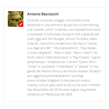
Antonio Bacciocchi
Scrittore, musicista, blogger. Ha militato come
batterista in una ventina di gruppi (tra cui Not Moving,
Link Quartet, Lilith), incidendo una cinquantina di dischi
e suonando in tutta Italia, Europa e USA e aprendo per
Clash, Iggy and the Stooges, Johnny Thunders, Manu
Chao etc. Ha scritto una decina di libri tra cui "Uscito
vivo dagli anni 80", "Mod Generations", "Paul Weller,
L’uomo cangiante", "Rock n Goal", "Rock n Spor"t, Gil
Scott-Heron Il Bob Dylan Nero" e "Ray Charles- Il genio
senza tempo". Collabora con i mensili “Classic Rock”,
"Vinile" e i quotidiani “Il Manifesto” e “Libertà”. E' tra i
giurati del Premio Tenco e del Rockol Awards. Da sedici
anni aggiorna quotidianamente il suo blog
www.tonyface.blogspot.it dove parla di musica,
cinema, culture varie, sport e con cui ha vinto il Premio
Mei Musicletter del 2016 come miglior blog italiano.
Collabora con Radiocoop dal 2003.