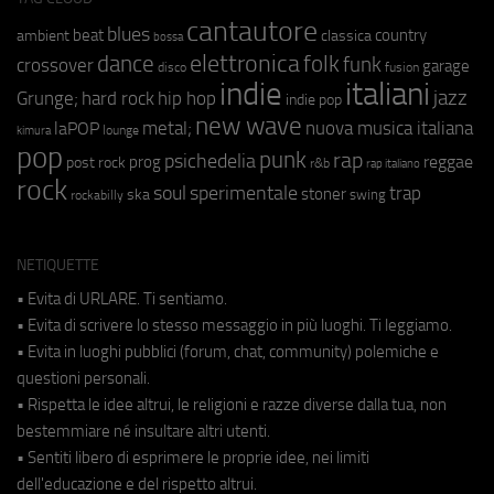
cantautore
blues
beat
country
ambient
classica
bossa
elettronica
dance
folk
funk
crossover
garage
fusion
disco
indie
italiani
jazz
hip hop
Grunge;
hard rock
indie pop
new wave
metal;
nuova musica italiana
laPOP
lounge
kimura
pop
punk
rap
psichedelia
reggae
prog
post rock
r&b
rap italiano
rock
soul
sperimentale
trap
stoner
ska
swing
rockabilly
NETIQUETTE
• Evita di URLARE. Ti sentiamo.
• Evita di scrivere lo stesso messaggio in più luoghi. Ti leggiamo.
• Evita in luoghi pubblici (forum, chat, community) polemiche e
questioni personali.
• Rispetta le idee altrui, le religioni e razze diverse dalla tua, non
bestemmiare né insultare altri utenti.
• Sentiti libero di esprimere le proprie idee, nei limiti
dell'educazione e del rispetto altrui.