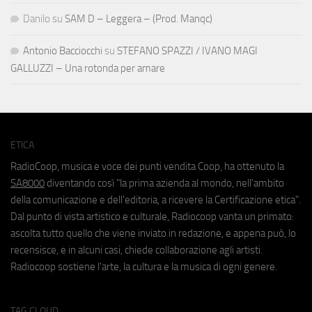
Danilo
su
SAM D – Leggera – (Prod. Manqc)
Antonio Bacciocchi
su
STEFANO SPAZZI / IVANO MAGI
GALLUZZI – Una rotonda per amare
ETICA
RadioCoop, musica e voce dei punti vendita Coop, ha ottenuto la
SA8000
diventando così "la prima azienda al mondo, nell'ambito
della comunicazione e dell'editoria, a ricevere la Certificazione etica".
Dal punto di vista artistico e culturale, Radiocoop vanta un primato:
ascolta tutto quello che viene inviato in redazione, e appena può, lo
recensisce, e in alcuni casi, chiede collaborazione agli artisti.
Radiocoop sostiene l'arte, la cultura e la musica di ogni genere.
TAG CLOUD