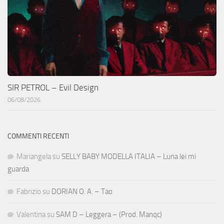
SIR PETROL – Evil Design
06/08/2026
COMMENTI RECENTI
Mariangela
su
SELLY BABY MODELLA ITALIA – Luna lei mi
guarda
Fabrizio
su
DORIAN O. A. – Tao
Valentina
su
SAM D – Leggera – (Prod. Manqc)