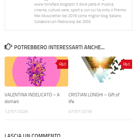
www.tonyface.blogspot.it dove parla di musica,
cinema, culture varie, sport e con cui ha vinto il Premio
Mei Musicletter del 2016 come miglior blog italiano.
Collabora con Radiocoop dal 2003.
POTREBBERO INTERESSARTI ANCHE...
0
0
VALENTINA INDELICATO – A
CRISTIAN LONGHI – Gift of
domani
life
12/07/2026
07/07/2018
LASCIA UN COMMENTO