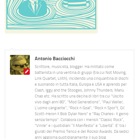
Antonio Bacciocchi
Scrittore, musicista, blogger. Ha militato come
batterista in una ventina di gruppi (tra cui Not Moving,
Link Quartet, Lilith), incidendo una cinquantina di dischi
e suonando in tutta Italia, Europa e USA e aprendo per
Clash, Iggy and the Stooges, Johnny Thunders, Manu
Chao etc. Ha scritto una decina di libri tra cui "Uscito
vivo dagli anni 80", "Mod Generations", "Paul Weller,
L’uomo cangiante", "Rock n Goal", "Rock n Spor"t, Gil
Scott-Heron Il Bob Dylan Nero" e "Ray Charles- Il genio
senza tempo". Collabora con i mensili “Classic Rock”,
"Vinile" e i quotidiani “Il Manifesto” e “Libertà”. E' tra i
giurati del Premio Tenco e del Rockol Awards. Da sedici
anni aggiorna quotidianamente il suo blog