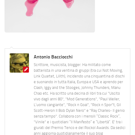
Antonio Bacciocchi
Scrittore, musicista, blogger. Ha militato come
batterista in una ventina di gruppi (tra cui Not Moving,
Link Quartet, Lilith), incidendo una cinquantina di dischi
e suonando in tutta Italia, Europa e USA e aprendo per
Clash, Iggy and the Stooges, Johnny Thunders, Manu
Chao etc. Ha scritto una decina di libri tra cui "Uscito
vivo dagli anni 80", "Mod Generations", "Paul Weller,
L’uomo cangiante", "Rock n Goal", "Rock n Spor"t, Gil
Scott-Heron Il Bob Dylan Nero" e "Ray Charles- Il genio
senza tempo". Collabora con i mensili “Classic Rock”,
"Vinile" e i quotidiani “Il Manifesto” e “Libertà”. E' tra i
giurati del Premio Tenco e del Rockol Awards. Da sedici
anni aggiorna quotidianamente il suo blog