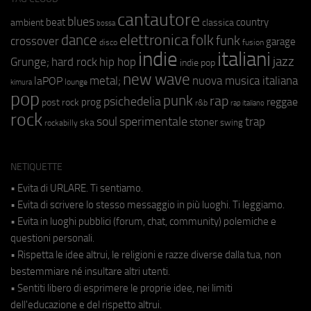
cantautore
blues
beat
country
ambient
classica
bossa
elettronica
dance
folk
funk
crossover
garage
fusion
disco
indie
italiani
jazz
hip hop
Grunge;
hard rock
indie pop
new wave
metal;
nuova musica italiana
laPOP
lounge
kimura
pop
punk
rap
psichedelia
reggae
prog
post rock
r&b
rap italiano
rock
soul
sperimentale
trap
stoner
ska
swing
rockabilly
NETIQUETTE
• Evita di URLARE. Ti sentiamo.
• Evita di scrivere lo stesso messaggio in più luoghi. Ti leggiamo.
• Evita in luoghi pubblici (forum, chat, community) polemiche e
questioni personali.
• Rispetta le idee altrui, le religioni e razze diverse dalla tua, non
bestemmiare né insultare altri utenti.
• Sentiti libero di esprimere le proprie idee, nei limiti
dell'educazione e del rispetto altrui.