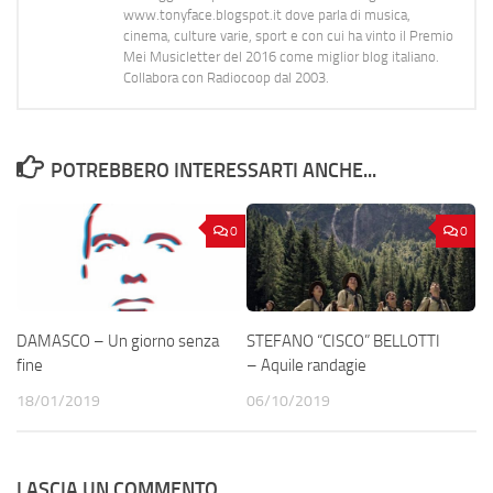
www.tonyface.blogspot.it dove parla di musica,
cinema, culture varie, sport e con cui ha vinto il Premio
Mei Musicletter del 2016 come miglior blog italiano.
Collabora con Radiocoop dal 2003.
POTREBBERO INTERESSARTI ANCHE...
0
0
DAMASCO – Un giorno senza
STEFANO “CISCO” BELLOTTI
fine
– Aquile randagie
18/01/2019
06/10/2019
LASCIA UN COMMENTO