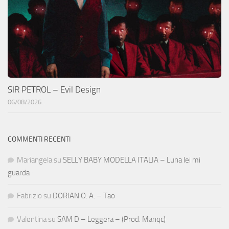
SIR PETROL – Evil Design
06/08/2026
COMMENTI RECENTI
Mariangela
su
SELLY BABY MODELLA ITALIA – Luna lei mi
guarda
Fabrizio
su
DORIAN O. A. – Tao
Valentina
su
SAM D – Leggera – (Prod. Manqc)