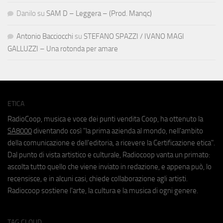
Danilo
su
SAM D – Leggera – (Prod. Manqc)
Antonio Bacciocchi
su
STEFANO SPAZZI / IVANO MAGI
GALLUZZI – Una rotonda per amare
ETICA
RadioCoop, musica e voce dei punti vendita Coop, ha ottenuto la
SA8000
diventando così "la prima azienda al mondo, nell'ambito
della comunicazione e dell'editoria, a ricevere la Certificazione etica".
Dal punto di vista artistico e culturale, Radiocoop vanta un primato:
ascolta tutto quello che viene inviato in redazione, e appena può, lo
recensisce, e in alcuni casi, chiede collaborazione agli artisti.
Radiocoop sostiene l'arte, la cultura e la musica di ogni genere.
TAG CLOUD