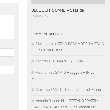
BLUE LIGHTS BAND – Seaside
05/08/2026
COMMENTI RECENTI
Mariangela
su
SELLY BABY MODELLA ITALIA
– Luna lei mi guarda
Fabrizio
su
DORIAN O. A. – Tao
Valentina
su
SAM D – Leggera – (Prod.
Manqc)
Danilo
su
SAM D – Leggera – (Prod. Manqc)
Antonio Bacciocchi
su
STEFANO SPAZZI /
IVANO MAGI GALLUZZI – Una rotonda per