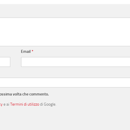
Email
*
prossima volta che commento.
cy
e ai
Termini di utilizzo
di Google.