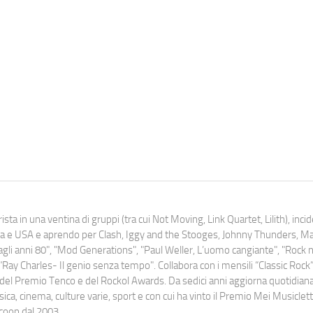
ista in una ventina di gruppi (tra cui Not Moving, Link Quartet, Lilith), inc
uropa e USA e aprendo per Clash, Iggy and the Stooges, Johnny Thunders, 
o dagli anni 80", "Mod Generations", "Paul Weller, L’uomo cangiante", "Rock n
Ray Charles- Il genio senza tempo". Collabora con i mensili “Classic Rock”,
urati del Premio Tenco e del Rockol Awards. Da sedici anni aggiorna quotidia
a, cinema, culture varie, sport e con cui ha vinto il Premio Mei Musiclett
ocoop dal 2003.