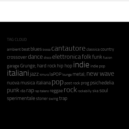
TAG CLOUD
cantautore
blues
beat
country
ambient
classica
bossa
elettronica
dance
folk
funk
crossover
fusion
disco
indie
hip hop
Grunge;
hard rock
garage
indie pop
italiani
new wave
jazz
metal;
laPOP
lounge
kimura
pop
psichedelia
nuova musica italiana
prog
post rock
rock
punk
rap
soul
reggae
ska
r&b
rockabilly
rap italiano
sperimentale
trap
stoner
swing