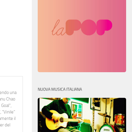
NUOVA MUSICA ITALIANA
idendo una
Manu Chao
 Goal",
 "Vinile"
namente il
er del