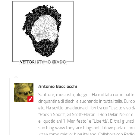
Antonio Bacciocchi
Scrittore, musicista, blogger. Ha militato come batter
cinquantina di dischi e suonando in tutta Italia, E
etc. Ha scritto una decina di libri tra cui "Uscito viv
"Rock n Spor"t, Gil Scott-Heron Il Bob Dylan Nero" e "
e i quotidiani “Il Manifesto” e “Libertà”. E' tra i gi
suo blog www.tonyface.blogspot.it dove parla di music
2016 come miglior blog italiano. Collabora con Radi