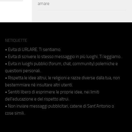
amare
NETIQUETTE
• Evita di URLARE. Ti sentiamo.
• Evita di scrivere lo stesso messaggio in più luoghi. Ti leggiamo.
• Evita in luoghi pubblici (forum, chat, community) polemiche e
questioni personali.
• Rispetta le idee altrui, le religioni e razze diverse dalla tua, non
bestemmiare né insultare altri utenti.
• Sentiti libero di esprimere le proprie idee, nei limiti
dell'educazione e del rispetto altrui.
• Non inviare messaggi pubblicitari, catene di Sant'Antonio o
cose simili.