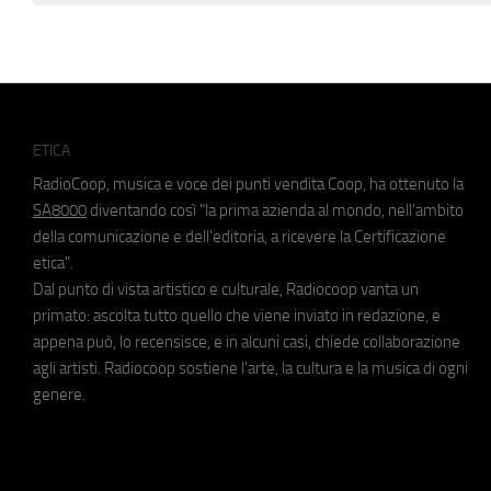
ETICA
RadioCoop, musica e voce dei punti vendita Coop, ha ottenuto la
SA8000
diventando così "la prima azienda al mondo, nell'ambito
della comunicazione e dell'editoria, a ricevere la Certificazione
etica".
Dal punto di vista artistico e culturale, Radiocoop vanta un
primato: ascolta tutto quello che viene inviato in redazione, e
appena può, lo recensisce, e in alcuni casi, chiede collaborazione
agli artisti. Radiocoop sostiene l'arte, la cultura e la musica di ogni
genere.