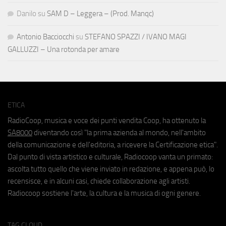
Danilo
su
SAM D – Leggera – (Prod. Manqc)
Antonio Bacciocchi
su
STEFANO SPAZZI / IVANO MAGI
GALLUZZI – Una rotonda per amare
ETICA
RadioCoop, musica e voce dei punti vendita Coop, ha ottenuto la
SA8000
diventando così "la prima azienda al mondo, nell'ambito
della comunicazione e dell'editoria, a ricevere la Certificazione etica".
Dal punto di vista artistico e culturale, Radiocoop vanta un primato:
ascolta tutto quello che viene inviato in redazione, e appena può, lo
recensisce, e in alcuni casi, chiede collaborazione agli artisti.
Radiocoop sostiene l'arte, la cultura e la musica di ogni genere.
TAG CLOUD