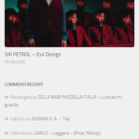
SIR PETROL – Evil Design
06/08/2026
COMMENTI RECENTI
Mariangela
su
SELLY BABY MODELLA ITALIA – Luna lei mi
guarda
Fabrizio
su
DORIAN O. A. – Tao
Valentina
su
SAM D – Leggera – (Prod. Manqc)