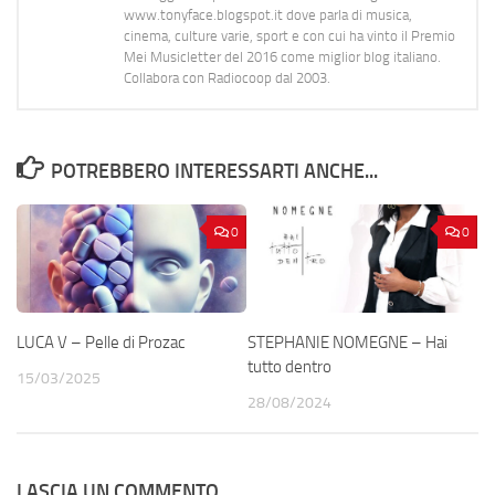
www.tonyface.blogspot.it dove parla di musica,
cinema, culture varie, sport e con cui ha vinto il Premio
Mei Musicletter del 2016 come miglior blog italiano.
Collabora con Radiocoop dal 2003.
POTREBBERO INTERESSARTI ANCHE...
0
0
LUCA V – Pelle di Prozac
STEPHANIE NOMEGNE – Hai
tutto dentro
15/03/2025
28/08/2024
LASCIA UN COMMENTO