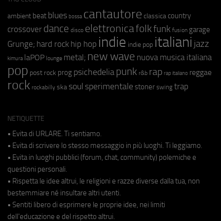
cantautore
blues
beat
country
ambient
classica
bossa
elettronica
dance
folk
funk
crossover
garage
fusion
disco
indie
italiani
jazz
hip hop
Grunge;
hard rock
indie pop
new wave
metal;
nuova musica italiana
laPOP
lounge
kimura
pop
punk
rap
psichedelia
reggae
prog
post rock
r&b
rap italiano
rock
soul
sperimentale
trap
stoner
ska
swing
rockabilly
NETIQUETTE
• Evita di URLARE. Ti sentiamo.
• Evita di scrivere lo stesso messaggio in più luoghi. Ti leggiamo.
• Evita in luoghi pubblici (forum, chat, community) polemiche e
questioni personali.
• Rispetta le idee altrui, le religioni e razze diverse dalla tua, non
bestemmiare né insultare altri utenti.
• Sentiti libero di esprimere le proprie idee, nei limiti
dell'educazione e del rispetto altrui.