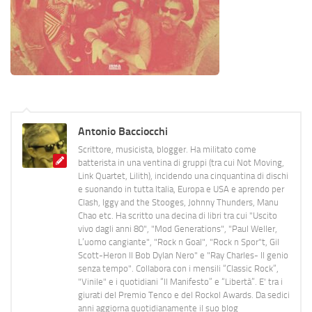
Antonio Bacciocchi
Scrittore, musicista, blogger. Ha militato come
batterista in una ventina di gruppi (tra cui Not Moving,
Link Quartet, Lilith), incidendo una cinquantina di dischi
e suonando in tutta Italia, Europa e USA e aprendo per
Clash, Iggy and the Stooges, Johnny Thunders, Manu
Chao etc. Ha scritto una decina di libri tra cui "Uscito
vivo dagli anni 80", "Mod Generations", "Paul Weller,
L’uomo cangiante", "Rock n Goal", "Rock n Spor"t, Gil
Scott-Heron Il Bob Dylan Nero" e "Ray Charles- Il genio
senza tempo". Collabora con i mensili “Classic Rock”,
"Vinile" e i quotidiani “Il Manifesto” e “Libertà”. E' tra i
giurati del Premio Tenco e del Rockol Awards. Da sedici
anni aggiorna quotidianamente il suo blog