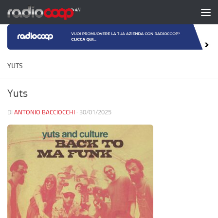
Salta al contenuto
YUTS
Yuts
DI
ANTONIO BACCIOCCHI
·
30/01/2025