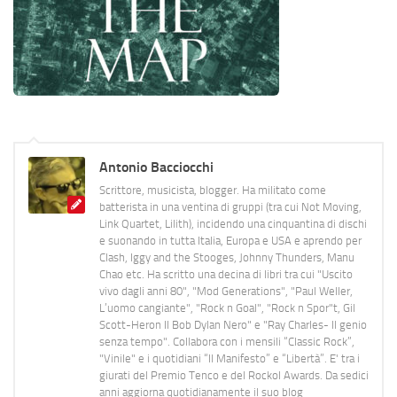
Antonio Bacciocchi
Scrittore, musicista, blogger. Ha militato come
batterista in una ventina di gruppi (tra cui Not Moving,
Link Quartet, Lilith), incidendo una cinquantina di dischi
e suonando in tutta Italia, Europa e USA e aprendo per
Clash, Iggy and the Stooges, Johnny Thunders, Manu
Chao etc. Ha scritto una decina di libri tra cui "Uscito
vivo dagli anni 80", "Mod Generations", "Paul Weller,
L’uomo cangiante", "Rock n Goal", "Rock n Spor"t, Gil
Scott-Heron Il Bob Dylan Nero" e "Ray Charles- Il genio
senza tempo". Collabora con i mensili “Classic Rock”,
"Vinile" e i quotidiani “Il Manifesto” e “Libertà”. E' tra i
giurati del Premio Tenco e del Rockol Awards. Da sedici
anni aggiorna quotidianamente il suo blog