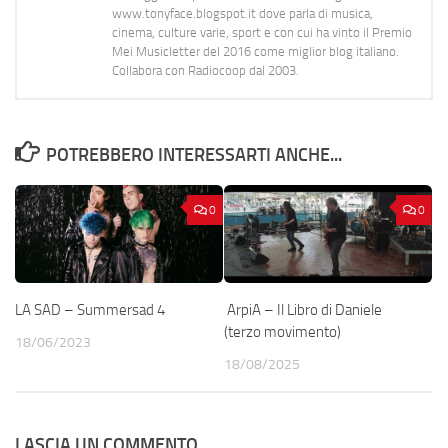
www.tonyface.blogspot.it dove parla di musica,
cinema, culture varie, sport e con cui ha vinto il Premio
Mei Musicletter del 2016 come miglior blog italiano.
Collabora con Radiocoop dal 2003.
POTREBBERO INTERESSARTI ANCHE...
0
0
LA SAD – Summersad 4
ArpiA – Il Libro di Daniele
(terzo movimento)
18/06/2023
18/08/2025
LASCIA UN COMMENTO