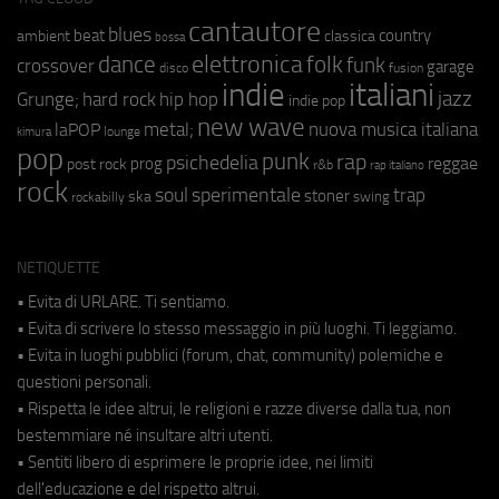
cantautore
blues
beat
country
ambient
classica
bossa
elettronica
dance
folk
funk
crossover
garage
fusion
disco
indie
italiani
jazz
hip hop
Grunge;
hard rock
indie pop
new wave
metal;
nuova musica italiana
laPOP
lounge
kimura
pop
punk
rap
psichedelia
reggae
prog
post rock
r&b
rap italiano
rock
soul
sperimentale
trap
stoner
ska
swing
rockabilly
NETIQUETTE
• Evita di URLARE. Ti sentiamo.
• Evita di scrivere lo stesso messaggio in più luoghi. Ti leggiamo.
• Evita in luoghi pubblici (forum, chat, community) polemiche e
questioni personali.
• Rispetta le idee altrui, le religioni e razze diverse dalla tua, non
bestemmiare né insultare altri utenti.
• Sentiti libero di esprimere le proprie idee, nei limiti
dell'educazione e del rispetto altrui.