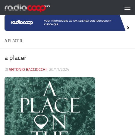
Salta al contenuto
A PLACER
a placer
DI
ANTONIO BACCIOCCHI
·
20/11/2024