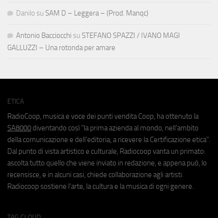
Danilo
su
SAM D – Leggera – (Prod. Manqc)
Antonio Bacciocchi
su
STEFANO SPAZZI / IVANO MAGI
GALLUZZI – Una rotonda per amare
ETICA
RadioCoop, musica e voce dei punti vendita Coop, ha ottenuto la
SA8000
diventando così "la prima azienda al mondo, nell'ambito
della comunicazione e dell'editoria, a ricevere la Certificazione etica".
Dal punto di vista artistico e culturale, Radiocoop vanta un primato:
ascolta tutto quello che viene inviato in redazione, e appena può, lo
recensisce, e in alcuni casi, chiede collaborazione agli artisti.
Radiocoop sostiene l'arte, la cultura e la musica di ogni genere.
TAG CLOUD