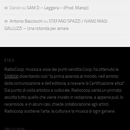
Danilo
su
SAM D – Leggera – (Prod. Manqc)
Antonio Bacciocchi
su
STEFANO SPAZZI / IVANO MAGI
GALLUZZI – Una rotonda per amare
ETICA
RadioCoop, musica e voce dei punti vendita Coop, ha ottenuto la
SA8000
diventando così "la prima azienda al mondo, nell'ambito
della comunicazione e dell'editoria, a ricevere la Certificazione etica".
Dal punto di vista artistico e culturale, Radiocoop vanta un primato:
ascolta tutto quello che viene inviato in redazione, e appena può, lo
recensisce, e in alcuni casi, chiede collaborazione agli artisti.
Radiocoop sostiene l'arte, la cultura e la musica di ogni genere.
TAG CLOUD