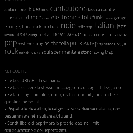
cantautore
blues
beat
country
ambient
classica
bossa
elettronica
dance
folk
funk
crossover
garage
fusion
disco
indie
italiani
jazz
hip hop
Grunge;
hard rock
indie pop
new wave
metal;
nuova musica italiana
laPOP
lounge
kimura
pop
punk
rap
psichedelia
reggae
prog
post rock
r&b
rap italiano
rock
soul
sperimentale
trap
stoner
ska
swing
rockabilly
NETIQUETTE
• Evita di URLARE. Ti sentiamo.
• Evita di scrivere lo stesso messaggio in più luoghi. Ti leggiamo.
• Evita in luoghi pubblici (forum, chat, community) polemiche e
questioni personali.
• Rispetta le idee altrui, le religioni e razze diverse dalla tua, non
bestemmiare né insultare altri utenti.
• Sentiti libero di esprimere le proprie idee, nei limiti
dell'educazione e del rispetto altrui.