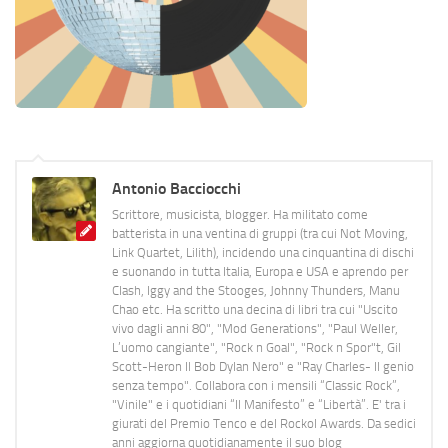
Antonio Bacciocchi
Scrittore, musicista, blogger. Ha militato come
batterista in una ventina di gruppi (tra cui Not Moving,
Link Quartet, Lilith), incidendo una cinquantina di dischi
e suonando in tutta Italia, Europa e USA e aprendo per
Clash, Iggy and the Stooges, Johnny Thunders, Manu
Chao etc. Ha scritto una decina di libri tra cui "Uscito
vivo dagli anni 80", "Mod Generations", "Paul Weller,
L’uomo cangiante", "Rock n Goal", "Rock n Spor"t, Gil
Scott-Heron Il Bob Dylan Nero" e "Ray Charles- Il genio
senza tempo". Collabora con i mensili “Classic Rock”,
"Vinile" e i quotidiani “Il Manifesto” e “Libertà”. E' tra i
giurati del Premio Tenco e del Rockol Awards. Da sedici
anni aggiorna quotidianamente il suo blog