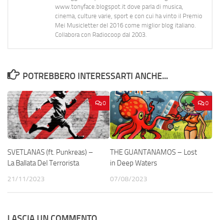
www.tonyface.blogspot.it dove parla di musica,
cinema, culture varie, sport e con cui ha vinto il Premio
Mei Musicletter del 2016 come miglior blog italiano.
Collabora con Radiocoop dal 2003.
POTREBBERO INTERESSARTI ANCHE...
0
0
SVETLANAS (ft. Punkreas) –
THE GUANTANAMOS – Lost
La Ballata Del Terrorista
in Deep Waters
21/11/2023
07/08/2023
LASCIA UN COMMENTO