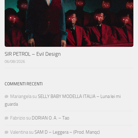
SIR PETROL – Evil Design
06/08/2026
COMMENTI RECENTI
Mariangela
su
SELLY BABY MODELLA ITALIA – Luna lei mi
guarda
Fabrizio
su
DORIAN O. A. – Tao
Valentina
su
SAM D – Leggera – (Prod. Manqc)