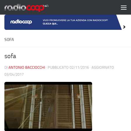
Salta al contenuto
SOFA
sofa
DI
ANTONIO BACCIOCCHI
· PUBBLICATO
02/11/2016
· AGGIORNATO
03/04/2017