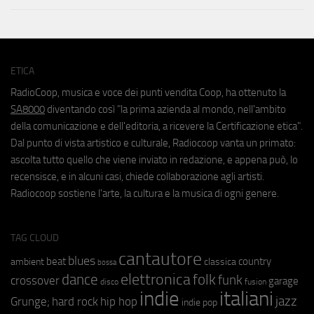
ETICA
RadioCoop, musica e voce dei punti vendita Coop, ha ottenuto la
SA8000
diventando così "la prima azienda al mondo, nell'ambito
della comunicazione e dell'editoria, a ricevere la Certificazione etica".
Dal punto di vista artistico e culturale, Radiocoop vanta un primato:
ascolta tutto quello che viene inviato in redazione, e appena può, lo
recensisce, e in alcuni casi, chiede collaborazione agli artisti.
Radiocoop sostiene l'arte, la cultura e la musica di ogni genere.
TAG CLOUD
cantautore
blues
beat
country
ambient
classica
bossa
elettronica
dance
folk
funk
crossover
garage
fusion
disco
indie
italiani
jazz
hip hop
Grunge;
hard rock
indie pop