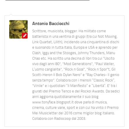
Antonio Bacciocchi
Scrittore, musicista, blogger. Ha militato come
batterista in una ventina di gruppi (tra cui Not Moving,
Link Quartet, Lilith), incidendo una cinquantina di dischi
e suonando in tutta Italia, Europa e USA e aprendo per
Clash, Iggy and the Stooges, Johnny Thunders, Manu
Chao etc. Ha scritto una decina di libri tra cui "Uscito
vivo dagli anni 80", "Mod Generations", "Paul Weller,
L’uomo cangiante", "Rock n Goal", "Rock n Spor"t, Gil
Scott-Heron Il Bob Dylan Nero" e "Ray Charles- Il genio
senza tempo". Collabora con i mensili “Classic Rock”,
"Vinile" e i quotidiani “Il Manifesto” e “Libertà”. E' tra i
giurati del Premio Tenco e del Rockol Awards. Da sedici
anni aggiorna quotidianamente il suo blog
www.tonyface.blogspot.it dove parla di musica,
cinema, culture varie, sport e con cui ha vinto il Premio
Mei Musicletter del 2016 come miglior blog italiano.
Collabora con Radiocoop dal 2003.