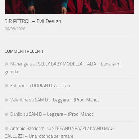
SIR PETROL – Evil Design
06/08/2026
COMMENTI RECENTI
Mariangela
su
SELLY BABY MODELLA ITALIA – Luna lei mi
guarda
Fabrizio
su
DORIAN O. A. – Tao
Valentina
su
SAM D – Leggera – (Prod. Manqc)
Danilo
su
SAM D – Leggera – (Prod. Manqc)
Antonio Bacciocchi
su
STEFANO SPAZZI / IVANO MAGI
GALLUZZI – Una rotonda per amare