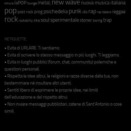
new wave
metal;
nuova musica italiana
laPOP
lounge
kimura
pop
punk
rap
psichedelia
reggae
prog
post rock
r&b
rap italiano
rock
soul
sperimentale
trap
stoner
ska
swing
rockabilly
NETIQUETTE
• Evita di URLARE. Ti sentiamo.
• Evita di scrivere lo stesso messaggio in più luoghi. Ti leggiamo.
• Evita in luoghi pubblici (forum, chat, community) polemiche e
questioni personali.
• Rispetta le idee altrui, le religioni e razze diverse dalla tua, non
bestemmiare né insultare altri utenti.
• Sentiti libero di esprimere le proprie idee, nei limiti
dell'educazione e del rispetto altrui.
• Non inviare messaggi pubblicitari, catene di Sant'Antonio o cose
simili.