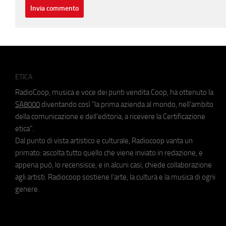
ETICA
RadioCoop, musica e voce dei punti vendita Coop, ha ottenuto la
SA8000
diventando così "la prima azienda al mondo, nell'ambito
della comunicazione e dell'editoria, a ricevere la Certificazione
etica".
Dal punto di vista artistico e culturale, Radiocoop vanta un
primato: ascolta tutto quello che viene inviato in redazione, e
appena può, lo recensisce, e in alcuni casi, chiede collaborazione
agli artisti. Radiocoop sostiene l'arte, la cultura e la musica di ogni
genere.