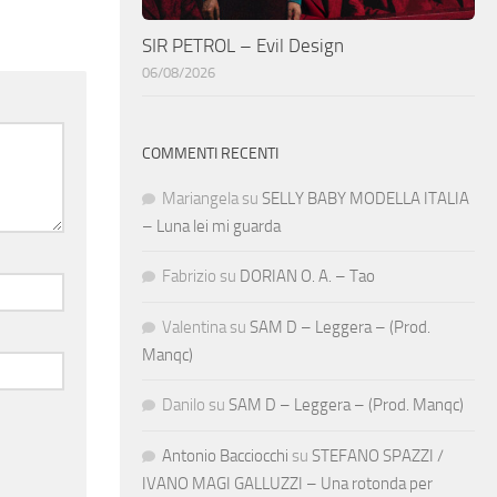
SIR PETROL – Evil Design
06/08/2026
COMMENTI RECENTI
Mariangela
su
SELLY BABY MODELLA ITALIA
– Luna lei mi guarda
Fabrizio
su
DORIAN O. A. – Tao
Valentina
su
SAM D – Leggera – (Prod.
Manqc)
Danilo
su
SAM D – Leggera – (Prod. Manqc)
Antonio Bacciocchi
su
STEFANO SPAZZI /
IVANO MAGI GALLUZZI – Una rotonda per