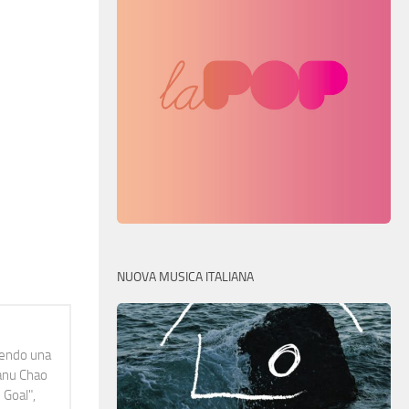
NUOVA MUSICA ITALIANA
idendo una
Manu Chao
 Goal",