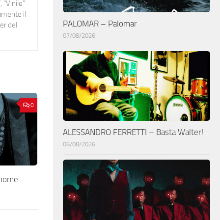
 "Vinile"
namente il
PALOMAR – Palomar
er del
07/08/2026
0
ALESSANDRO FERRETTI – Basta Walter!
06/08/2026
 home