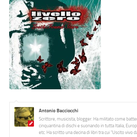
Antonio Bacciocchi
Scrittore, musicista, blogger. Ha militato come batter
cinquantina di dischi e suonando in tutta Italia, E
etc. Ha scritto una decina di libri tra cui "Uscito viv