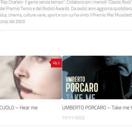
Ray Charles- Il genio senza tempo". Collabora con i mensili “Classic Rock”,
urati del Premio Tenco e del Rockol Awards. Da sedici anni aggiorna quotidia
a, cinema, culture varie, sport e con cui ha vinto il Premio Mei Musiclett
ocoop dal 2003.
0
CUOLO – Hear me
UMBERTO PORCARO – Take me
15/11/2022