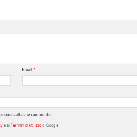
Email
*
prossima volta che commento.
cy
e ai
Termini di utilizzo
di Google.