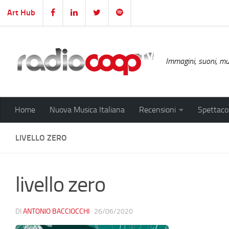
Art Hub
Salta al contenuto
Immagini, suoni, mus
Home
Nuova Musica Italiana
Recensioni
Spettacol
LIVELLO ZERO
livello zero
DI
ANTONIO BACCIOCCHI
·
26/06/2020