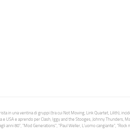
ista in una ventina di gruppi (tra cui Not Moving, Link Quartet, Lilith), inc
uropa e USA e aprendo per Clash, Iggy and the Stooges, Johnny Thunders, 
o dagli anni 80", "Mod Generations", "Paul Weller, L’uomo cangiante", "Rock n