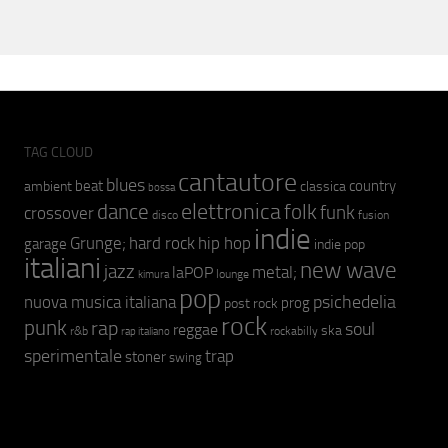
TAG CLOUD
cantautore
blues
beat
country
ambient
classica
bossa
elettronica
dance
folk
funk
crossover
fusion
disco
indie
hip hop
Grunge;
hard rock
garage
indie pop
italiani
new wave
jazz
metal;
laPOP
lounge
kimura
pop
psichedelia
nuova musica italiana
prog
post rock
rock
punk
rap
soul
reggae
ska
r&b
rockabilly
rap italiano
sperimentale
trap
stoner
swing