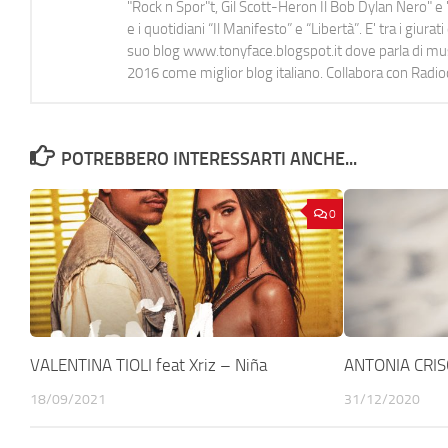
"Rock n Spor"t, Gil Scott-Heron Il Bob Dylan Nero" e "
e i quotidiani “Il Manifesto” e “Libertà”. E' tra i gi
suo blog www.tonyface.blogspot.it dove parla di music
2016 come miglior blog italiano. Collabora con Radi
POTREBBERO INTERESSARTI ANCHE...
0
VALENTINA TIOLI feat Xriz – Niña
ANTONIA CRIS
18/09/2021
31/12/2020