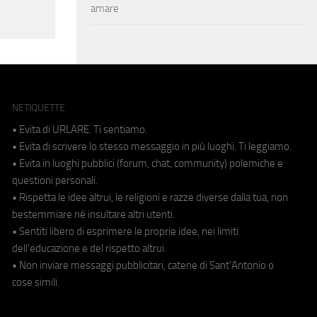
amare
NETIQUETTE
• Evita di URLARE. Ti sentiamo.
• Evita di scrivere lo stesso messaggio in più luoghi. Ti leggiamo.
• Evita in luoghi pubblici (forum, chat, community) polemiche e
questioni personali.
• Rispetta le idee altrui, le religioni e razze diverse dalla tua, non
bestemmiare né insultare altri utenti.
• Sentiti libero di esprimere le proprie idee, nei limiti
dell'educazione e del rispetto altrui.
• Non inviare messaggi pubblicitari, catene di Sant'Antonio o
cose simili.