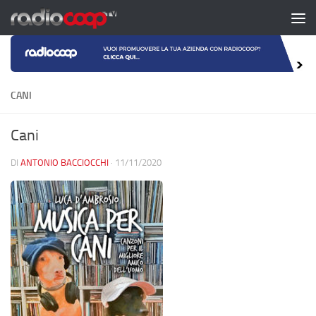
Salta al contenuto
CANI
Cani
DI
ANTONIO BACCIOCCHI
·
11/11/2020