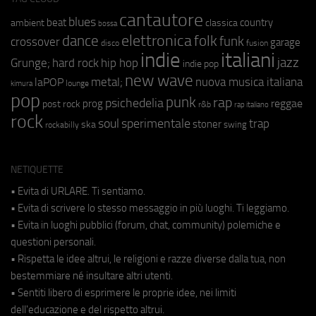
cantautore
blues
beat
country
ambient
classica
bossa
elettronica
dance
folk
funk
crossover
garage
fusion
disco
indie
italiani
jazz
hip hop
Grunge;
hard rock
indie pop
new wave
metal;
nuova musica italiana
laPOP
lounge
kimura
pop
punk
rap
psichedelia
reggae
prog
post rock
r&b
rap italiano
rock
soul
sperimentale
trap
stoner
ska
swing
rockabilly
NETIQUETTE
• Evita di URLARE. Ti sentiamo.
• Evita di scrivere lo stesso messaggio in più luoghi. Ti leggiamo.
• Evita in luoghi pubblici (forum, chat, community) polemiche e
questioni personali.
• Rispetta le idee altrui, le religioni e razze diverse dalla tua, non
bestemmiare né insultare altri utenti.
• Sentiti libero di esprimere le proprie idee, nei limiti
dell'educazione e del rispetto altrui.