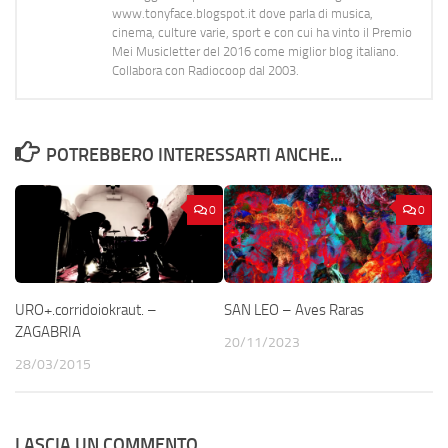
www.tonyface.blogspot.it dove parla di musica,
cinema, culture varie, sport e con cui ha vinto il Premio
Mei Musicletter del 2016 come miglior blog italiano.
Collabora con Radiocoop dal 2003.
POTREBBERO INTERESSARTI ANCHE...
0
0
URO+.corridoiokraut. –
SAN LEO – Aves Raras
ZAGABRIA
20/11/2023
28/03/2015
LASCIA UN COMMENTO