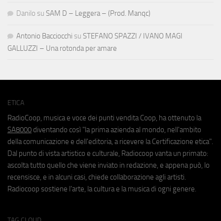
Danilo
su
SAM D – Leggera – (Prod. Manqc)
Antonio Bacciocchi
su
STEFANO SPAZZI / IVANO MAGI
GALLUZZI – Una rotonda per amare
ETICA
RadioCoop, musica e voce dei punti vendita Coop, ha ottenuto la
SA8000
diventando così "la prima azienda al mondo, nell'ambito
della comunicazione e dell'editoria, a ricevere la Certificazione etica".
Dal punto di vista artistico e culturale, Radiocoop vanta un primato:
ascolta tutto quello che viene inviato in redazione, e appena può, lo
recensisce, e in alcuni casi, chiede collaborazione agli artisti.
Radiocoop sostiene l'arte, la cultura e la musica di ogni genere.
TAG CLOUD