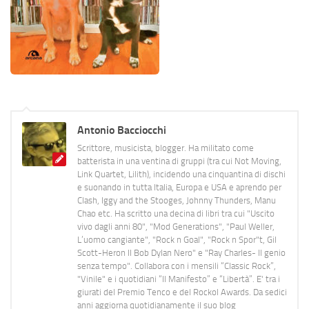
Antonio Bacciocchi
Scrittore, musicista, blogger. Ha militato come
batterista in una ventina di gruppi (tra cui Not Moving,
Link Quartet, Lilith), incidendo una cinquantina di dischi
e suonando in tutta Italia, Europa e USA e aprendo per
Clash, Iggy and the Stooges, Johnny Thunders, Manu
Chao etc. Ha scritto una decina di libri tra cui "Uscito
vivo dagli anni 80", "Mod Generations", "Paul Weller,
L’uomo cangiante", "Rock n Goal", "Rock n Spor"t, Gil
Scott-Heron Il Bob Dylan Nero" e "Ray Charles- Il genio
senza tempo". Collabora con i mensili “Classic Rock”,
"Vinile" e i quotidiani “Il Manifesto” e “Libertà”. E' tra i
giurati del Premio Tenco e del Rockol Awards. Da sedici
anni aggiorna quotidianamente il suo blog