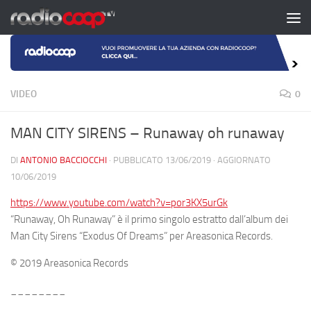
Salta al contenuto
VIDEO
0
MAN CITY SIRENS – Runaway oh runaway
DI
ANTONIO BACCIOCCHI
· PUBBLICATO
13/06/2019
· AGGIORNATO
10/06/2019
https://www.youtube.com/watch?v=por3KX5urGk
“Runaway, Oh Runaway” è il primo singolo estratto dall’album dei
Man City Sirens “Exodus Of Dreams” per Areasonica Records.
© 2019 Areasonica Records
________