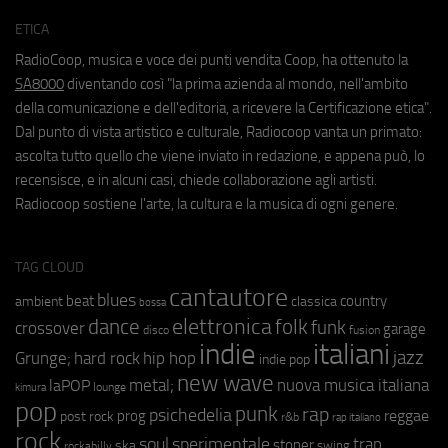
ETICA
RadioCoop, musica e voce dei punti vendita Coop, ha ottenuto la
SA8000
diventando così "la prima azienda al mondo, nell'ambito
della comunicazione e dell'editoria, a ricevere la Certificazione etica".
Dal punto di vista artistico e culturale, Radiocoop vanta un primato:
ascolta tutto quello che viene inviato in redazione, e appena può, lo
recensisce, e in alcuni casi, chiede collaborazione agli artisti.
Radiocoop sostiene l'arte, la cultura e la musica di ogni genere.
TAG CLOUD
cantautore
blues
beat
country
ambient
classica
bossa
elettronica
dance
folk
funk
crossover
garage
fusion
disco
indie
italiani
jazz
hip hop
Grunge;
hard rock
indie pop
new wave
metal;
nuova musica italiana
laPOP
lounge
kimura
pop
punk
rap
psichedelia
reggae
prog
post rock
r&b
rap italiano
rock
soul
sperimentale
trap
stoner
ska
swing
rockabilly