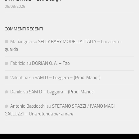
06/08/2026
COMMENTI RECENTI
Mariangela
su
SELLY BABY MODELLA ITALIA – Luna lei mi
guarda
Fabrizio
su
DORIAN O. A. – Tao
Valentina
su
SAM D – Leggera – (Prod. Manqc)
Danilo
su
SAM D – Leggera – (Prod. Manqc)
Antonio Bacciocchi
su
STEFANO SPAZZI / IVANO MAGI
GALLUZZI – Una rotonda per amare