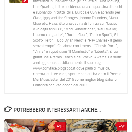
batterista in una ventina di gruppi (tra cui Not Moving,
Link Quartet, Lilith), incidendo una cinquantina di dischi
e suonando in tutta Italia, Europa e USA e aprendo per
Clash, Iggy and the Stooges, Johnny Thunders, Manu
Chao etc. Ha scritto una decina di libri tra cui "Uscito
vivo dagli anni 80", "Mod Generations", "Paul Weller,
L’uomo cangiante", "Rock n Goal", "Rock n Spor"t, Gil
Scott-Heron Il Bob Dylan Nero" e "Ray Charles- Il genio
senza tempo". Collabora con i mensili “Classic Rock”,
"Vinile" e i quotidiani “Il Manifesto” e “Libertà”. E' tra i
giurati del Premio Tenco e del Rockol Awards. Da sedici
anni aggiorna quotidianamente il suo blog
www.tonyface.blogspot.it dove parla di musica,
cinema, culture varie, sport e con cui ha vinto il Premio
Mei Musicletter del 2016 come miglior blog italiano.
Collabora con Radiocoop dal 2003.
POTREBBERO INTERESSARTI ANCHE...
0
0