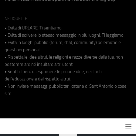
NETIQUETTE
• Evita di URLARE. Ti sentiamo.
• Evita di scrivere lo stesso messaggio in più luoghi. Ti leggiamo.
• Evita in luoghi pubblici (forum, chat, community) polemiche e
questioni personali.
• Rispetta le idee altrui, le religioni e razze diverse dalla tua, non
bestemmiare né insultare altri utenti.
• Sentiti libero di esprimere le proprie idee, nei limiti
dell'educazione e del rispetto altrui.
• Non inviare messaggi pubblicitari, catene di Sant'Antonio o cose
simili.