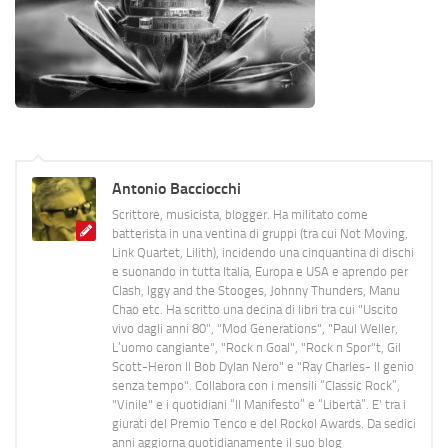
Antonio Bacciocchi
Scrittore, musicista, blogger. Ha militato come
batterista in una ventina di gruppi (tra cui Not Moving,
Link Quartet, Lilith), incidendo una cinquantina di dischi
e suonando in tutta Italia, Europa e USA e aprendo per
Clash, Iggy and the Stooges, Johnny Thunders, Manu
Chao etc. Ha scritto una decina di libri tra cui "Uscito
vivo dagli anni 80", "Mod Generations", "Paul Weller,
L’uomo cangiante", "Rock n Goal", "Rock n Spor"t, Gil
Scott-Heron Il Bob Dylan Nero" e "Ray Charles- Il genio
senza tempo". Collabora con i mensili “Classic Rock”,
"Vinile" e i quotidiani “Il Manifesto” e “Libertà”. E' tra i
giurati del Premio Tenco e del Rockol Awards. Da sedici
anni aggiorna quotidianamente il suo blog