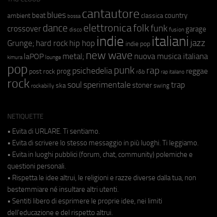
cantautore
blues
beat
country
ambient
classica
bossa
elettronica
dance
folk
funk
crossover
garage
fusion
disco
indie
italiani
jazz
hip hop
Grunge;
hard rock
indie pop
new wave
metal;
nuova musica italiana
laPOP
lounge
kimura
pop
punk
rap
psichedelia
reggae
prog
post rock
r&b
rap italiano
rock
soul
sperimentale
trap
stoner
ska
swing
rockabilly
NETIQUETTE
• Evita di URLARE. Ti sentiamo.
• Evita di scrivere lo stesso messaggio in più luoghi. Ti leggiamo.
• Evita in luoghi pubblici (forum, chat, community) polemiche e
questioni personali.
• Rispetta le idee altrui, le religioni e razze diverse dalla tua, non
bestemmiare né insultare altri utenti.
• Sentiti libero di esprimere le proprie idee, nei limiti
dell'educazione e del rispetto altrui.