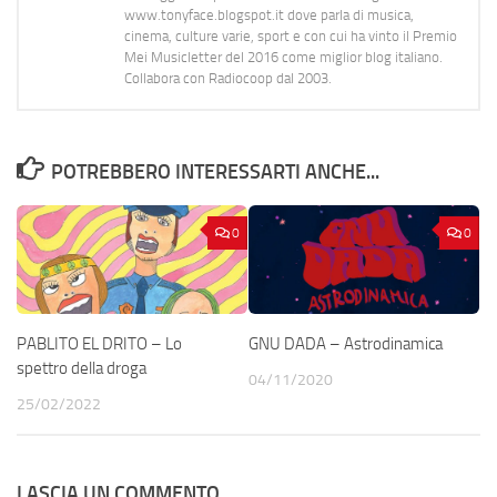
www.tonyface.blogspot.it dove parla di musica,
cinema, culture varie, sport e con cui ha vinto il Premio
Mei Musicletter del 2016 come miglior blog italiano.
Collabora con Radiocoop dal 2003.
POTREBBERO INTERESSARTI ANCHE...
0
0
PABLITO EL DRITO – Lo
GNU DADA – Astrodinamica
spettro della droga
04/11/2020
25/02/2022
LASCIA UN COMMENTO