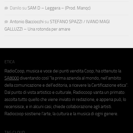
Danilo
su
SAM D – Leggera – (Prod. Manqc)
Antonio Bacciocchi
su
STEFANO SPAZZI / IVANO MAGI
GALLUZZI – Una rotonda per amare
ETICA
RadioCoop, musica e voce dei punti vendita Coop, ha ottenuto la
SA8000
diventando così "la prima azienda al mondo, nell'ambito
della comunicazione e dell'editoria, a ricevere la Certificazione etica".
Dal punto di vista artistico e culturale, Radiocoop vanta un primato:
ascolta tutto quello che viene inviato in redazione, e appena può, lo
recensisce, e in alcuni casi, chiede collaborazione agli artisti.
Radiocoop sostiene l'arte, la cultura e la musica di ogni genere.
TAG CLOUD