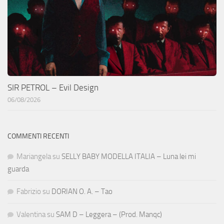
SIR PETROL – Evil Design
06/08/2026
COMMENTI RECENTI
Mariangela
su
SELLY BABY MODELLA ITALIA – Luna lei mi
guarda
Fabrizio
su
DORIAN O. A. – Tao
Valentina
su
SAM D – Leggera – (Prod. Manqc)