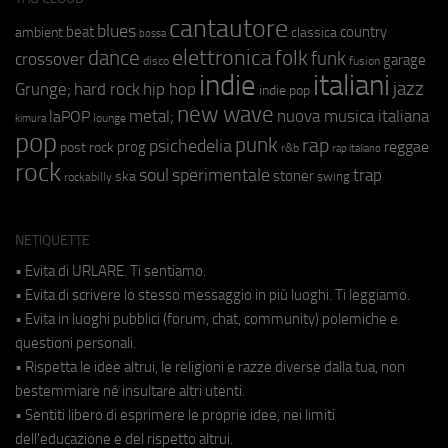
cantautore
blues
beat
country
ambient
classica
bossa
elettronica
dance
folk
funk
crossover
garage
fusion
disco
indie
italiani
jazz
hip hop
Grunge;
hard rock
indie pop
new wave
metal;
nuova musica italiana
laPOP
lounge
kimura
pop
punk
rap
psichedelia
reggae
prog
post rock
r&b
rap italiano
rock
soul
sperimentale
trap
stoner
ska
swing
rockabilly
NETIQUETTE
• Evita di URLARE. Ti sentiamo.
• Evita di scrivere lo stesso messaggio in più luoghi. Ti leggiamo.
• Evita in luoghi pubblici (forum, chat, community) polemiche e
questioni personali.
• Rispetta le idee altrui, le religioni e razze diverse dalla tua, non
bestemmiare né insultare altri utenti.
• Sentiti libero di esprimere le proprie idee, nei limiti
dell'educazione e del rispetto altrui.