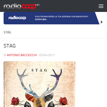
Salta al contenuto
STAG
STAG
DI
ANTONIO BACCIOCCHI
·
03/04/2017