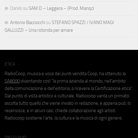
Danilo
su
SAM D – Leggera – (Prod. Manqc)
Antonio Bacciocchi
su
STEFANO SPAZZI / IVANO MAGI
GALLUZZI – Una rotonda per amare
ETICA
RadioCoop, musica e voce dei punti vendita Coop, ha ottenuto la
SA8000
diventando così "la prima azienda al mondo, nell'ambito
della comunicazione e dell'editoria, a ricevere la Certificazione etica".
Dal punto di vista artistico e culturale, Radiocoop vanta un primato:
ascolta tutto quello che viene inviato in redazione, e appena può, lo
recensisce, e in alcuni casi, chiede collaborazione agli artisti.
Radiocoop sostiene l'arte, la cultura e la musica di ogni genere.
TAG CLOUD