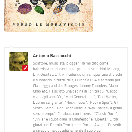
Antonio Bacciocchi
Scrittore, musicista, blogger. Ha militato come
batterista in una ventina di gruppi (tra cui Not Moving,
Link Quartet, Lilith), incidendo una cinquantina di dischi
e suonando in tutta Italia, Europa e USA e aprendo per
Clash, Iggy and the Stooges, Johnny Thunders, Manu
Chao etc. Ha scritto una decina di libri tra cui "Uscito
vivo dagli anni 80", "Mod Generations", "Paul Weller,
L’uomo cangiante", "Rock n Goal", "Rock n Spor"t, Gil
Scott-Heron Il Bob Dylan Nero" e "Ray Charles- Il genio
senza tempo". Collabora con i mensili “Classic Rock”,
"Vinile" e i quotidiani “Il Manifesto” e “Libertà”. E' tra i
giurati del Premio Tenco e del Rockol Awards. Da sedici
anni aggiorna quotidianamente il suo blog