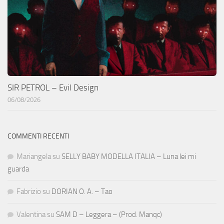
SIR PETROL – Evil Design
06/08/2026
COMMENTI RECENTI
Mariangela
su
SELLY BABY MODELLA ITALIA – Luna lei mi
guarda
Fabrizio
su
DORIAN O. A. – Tao
Valentina
su
SAM D – Leggera – (Prod. Manqc)