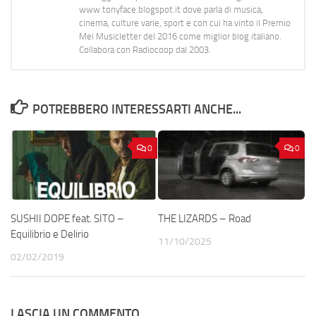
www.tonyface.blogspot.it dove parla di musica,
cinema, culture varie, sport e con cui ha vinto il Premio
Mei Musicletter del 2016 come miglior blog italiano.
Collabora con Radiocoop dal 2003.
POTREBBERO INTERESSARTI ANCHE...
0
0
SUSHII DOPE feat. SITO –
THE LIZARDS – Road
Equilibrio e Delirio
11/10/2025
02/02/2019
LASCIA UN COMMENTO