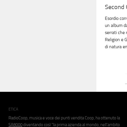
Second 
Esordio con
un album da
serrati che 
Religion e 
di natura e
ETICA
RadioCoop, musica e voce dei punti vendita Coop, ha ottenuto la
SA8000
diventando così "la prima azienda al mondo, nell'ambito