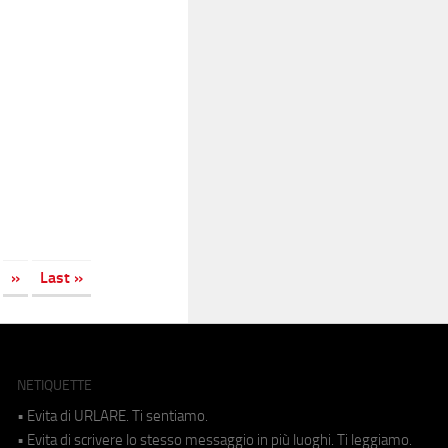
»
Last »
NETIQUETTE
• Evita di URLARE. Ti sentiamo.
• Evita di scrivere lo stesso messaggio in più luoghi. Ti leggiamo.