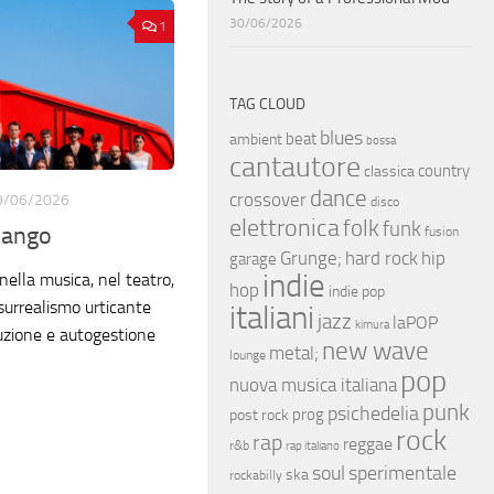
30/06/2026
1
TAG CLOUD
blues
beat
ambient
bossa
cantautore
country
classica
dance
crossover
9/06/2026
disco
elettronica
folk
funk
ango
fusion
hip
Grunge;
hard rock
garage
indie
nella musica, nel teatro,
hop
indie pop
 surrealismo urticante
italiani
jazz
laPOP
kimura
duzione e autogestione
new wave
metal;
lounge
pop
nuova musica italiana
punk
psichedelia
prog
post rock
rock
rap
reggae
r&b
rap italiano
soul
sperimentale
ska
rockabilly