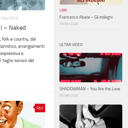
LIBRI
Francesco Abate – Gli indegni
2/06/2026
30/06/2026
I – Naked
, folk e country, dal
ULTIMI VIDEO
arristico, arrangiamenti
 espressiva e
 taglio sonoro del
SHADOWMAN – You Are the Love
06/08/2026
0