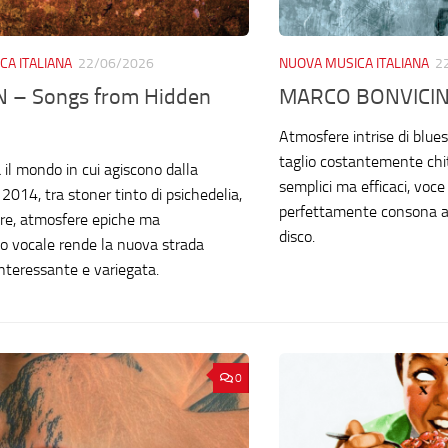
CA ITALIANA
22/06/2026
NUOVA MUSICA ITALIANA
2
 – Songs from Hidden
MARCO BONVICIN
Atmosfere intrise di blues
taglio costantemente chit
il mondo in cui agiscono dalla
semplici ma efficaci, voce
 2014, tra stoner tinto di psichedelia,
perfettamente consona al
pre, atmosfere epiche ma
disco.
to vocale rende la nuova strada
interessante e variegata.
0