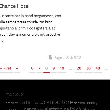
Chance Hotel
vincente per la band bergamasca, con
lle temperature torride, tra brani
riportano ai primi Foo Fighters, Bad
Green Day e momenti più introspettivi
mo.
Pagina 8 di 542
« First
«
...
6
7
8
9
10
...
20
30
40
...
TAG CLOUD
cantautore
blues
beat
country
ambient
classica
bossa
elettronica
dance
folk
funk
crossover
fusion