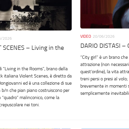
VIDEO
20/06/2026
6/2026
DARIO DISTASI – C
 SCENES – Living in the
“City girl” è un brano che 
attrazione (non necessar
 di “Living in the Rooms”, brano della
quest’ordine), la vita att
k italiana Violent Scenes, è diretto da
treni persi o presi al volo;
ongiovanni ed è una collezione di sue
brevemente in momenti sba
in b/n che pian piano costruiscono per
semplicemente inevitabili
 “quadro” malinconico, come la
crepuscolare nei toni.