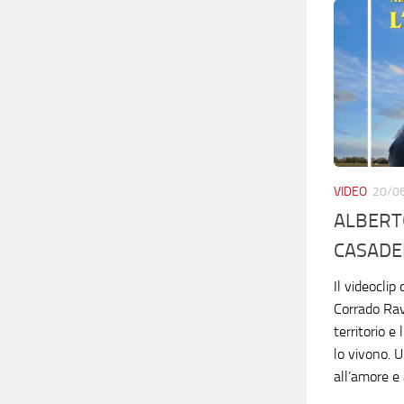
VIDEO
20/0
ALBERT
CASADEI
Il videoclip
Corrado Rava
territorio e
lo vivono. U
all’amore e