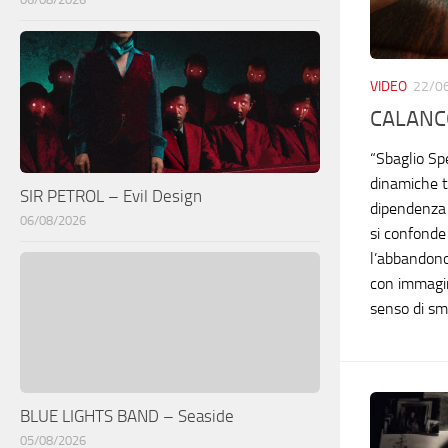
VIDEO
22/0
CALANCO
“Sbaglio Sp
dinamiche t
SIR PETROL – Evil Design
dipendenza 
06/08/2026
si confonde
l’abbandono
con immagini
senso di sm
BLUE LIGHTS BAND – Seaside
05/08/2026