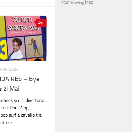
trap
stoner
swing
0
9/06/2026
IDAIRES – Bye
rzi Mai
daires si e ci divertono
cela di Doo-Wop,
pop surf a cavallo tra
utto e...