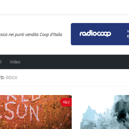
ica nei punti vendita Coop d'Italia
i
Video
TO:
ROCK
0