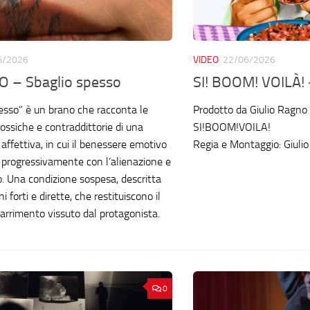
6/2026
VIDEO
22/06/2026
 – Sbaglio spesso
SI! BOOM! VOILÀ! 
esso” è un brano che racconta le
Prodotto da Giulio Ragno
ossiche e contraddittorie di una
SI!BOOM!VOILA!
affettiva, in cui il benessere emotivo
Regia e Montaggio: Giuli
 progressivamente con l’alienazione e
. Una condizione sospesa, descritta
 forti e dirette, che restituiscono il
arrimento vissuto dal protagonista.
0