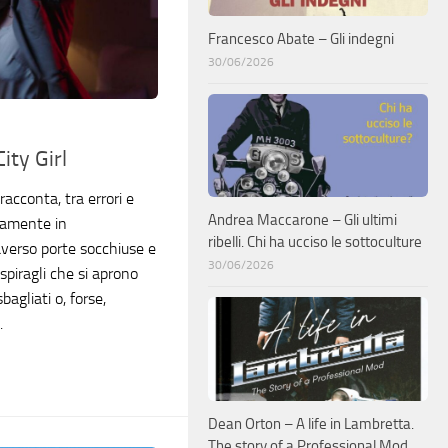
Francesco Abate – Gli indegni
30/06/2026
ity Girl
racconta, tra errori e
Andrea Maccarone – Gli ultimi
iamente in
ribelli. Chi ha ucciso le sottoculture
raverso porte socchiuse e
30/06/2026
 spiragli che si aprono
gliati o, forse,
.
Dean Orton – A life in Lambretta.
The story of a Professional Mod