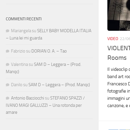
COMMENTI RECENTI
Mariangela
su
SELLY BABY MODELLA ITALIA
– Luna lei mi guarda
VIDEO
22/0
VIOLENT
Fabrizio
su
DORIAN O. A. – Tao
Rooms
Valentina
su
SAM D – Leggera – (Prod.
Il videoclip
Manqc)
band art roc
Francesco D
Danilo
su
SAM D – Leggera – (Prod. Manqc)
fotografie 
Antonio Bacciocchi
su
STEFANO SPAZZI /
immagini un
IVANO MAGI GALLUZZI – Una rotonda per
canzone, e 
amare