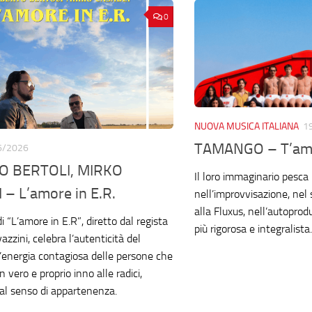
0
NUOVA MUSICA ITALIANA
1
TAMANGO – T’am
6/2026
O BERTOLI, MIRKO
Il loro immaginario pesca 
 – L’amore in E.R.
nell’improvvisazione, nel
alla Fluxus, nell’autopro
 di “L’amore in E.R”, diretto dal regista
più rigorosa e integralista.
zzini, celebra l’autenticità del
 l’energia contagiosa delle persone che
n vero e proprio inno alle radici,
 al senso di appartenenza.