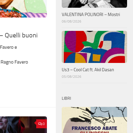
VALENTINA POLINORI – Mostri
06/08/2026
– Quelli buoni
 Favero e
o Ragno Favero
Us3 – Cool Cat ft. Akil Dasan
05/08/2026
LIBRI
0