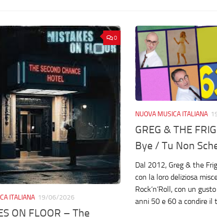
0
NUOVA MUSICA ITALIANA
1
GREG & THE FRIG
Bye / Tu Non Sche
Dal 2012, Greg & the Frigi
con la loro deliziosa mis
Rock’n’Roll, con un gusto 
CA ITALIANA
19/06/2026
anni 50 e 60 a condire il t
ES ON FLOOR – The