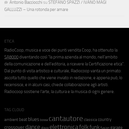
Antonio Bacciocchi
su
STEFANO SPAZZI / IVANO MAGI
GALLUZZI – Una rotonda per amare
ETICA
RadioCoop, musica e voce dei punti vendita Coop, ha ottenuto la
SA8000
diventando così "la prima azienda al mondo, nell'ambito
della comunicazione e dell'editoria, a ricevere la Certificazione etica".
Dal punto di vista artistico e culturale, Radiocoop vanta un primato:
ascolta tutto quello che viene inviato in redazione, e appena può, lo
recensisce, e in alcuni casi, chiede collaborazione agli artisti.
Radiocoop sostiene l'arte, la cultura e la musica di ogni genere.
TAG CLOUD
cantautore
blues
beat
country
ambient
classica
bossa
elettronica
dance
folk
funk
crossover
garage
fusion
disco