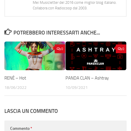
Mei Musicletter del 2016 come miglior blog italiano.
Collabora con Radiocoop dal 2003.
POTREBBERO INTERESSARTI ANCHE...
0
0
RENÈ – Hot
PANDA CLAN – Ashtray
18/06/2022
10/09/2021
LASCIA UN COMMENTO
Commento
*