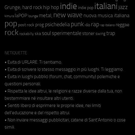
indie
italiani
jazz
hip hop
Grunge;
hard rock
indie pop
new wave
metal;
nuova musica italiana
laPOP
lounge
kimura
pop
punk
rap
psichedelia
reggae
prog
post rock
r&b
rap italiano
rock
soul
sperimentale
trap
stoner
ska
swing
rockabilly
NETIQUETTE
• Evita di URLARE. Ti sentiamo.
• Evita di scrivere lo stesso messaggio in più luoghi. Ti leggiamo.
• Evita in luoghi pubblici (forum, chat, community) polemiche e
questioni personali.
• Rispetta le idee altrui, le religioni e razze diverse dalla tua, non
bestemmiare né insultare altri utenti.
• Sentiti libero di esprimere le proprie idee, nei limiti
dell'educazione e del rispetto altrui.
• Non inviare messaggi pubblicitari, catene di Sant'Antonio o cose
simili.