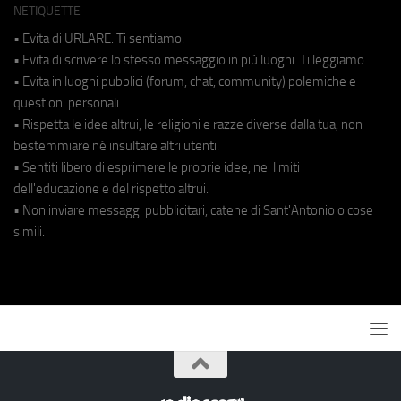
NETIQUETTE
• Evita di URLARE. Ti sentiamo.
• Evita di scrivere lo stesso messaggio in più luoghi. Ti leggiamo.
• Evita in luoghi pubblici (forum, chat, community) polemiche e
questioni personali.
• Rispetta le idee altrui, le religioni e razze diverse dalla tua, non
bestemmiare né insultare altri utenti.
• Sentiti libero di esprimere le proprie idee, nei limiti
dell'educazione e del rispetto altrui.
• Non inviare messaggi pubblicitari, catene di Sant'Antonio o cose
simili.