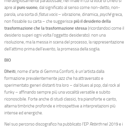
meravigliosamente paradossale, nel finale in cui la voce di Dheiti si
apre al
puro suono
, dal significato al senso come non-detto, non-
parola, una sorta di
flatus vocis
– vibrazione, dinamica,
psyché
greca,
non fissabile su carta – che suggerisce
più il desiderio della
trasformazione che la trasformazione stessa
(ricordandoci come il
desiderio superi ogni volta l’oggetto desiderato): non una
risoluzione, ma la messa in scena del processo, la rappresentazione
dell’attimo prima dell’evento, la promessa della soglia.
BIO
Dheiti
, nome d’arte di Gemma Conforti, è un’artista dalla
formazione prevalentemente jazz che ha attraversato e
sperimentato generi distanti tra loro – dal blues al pop, dal rock al
funky – affinando sempre più una vocalità versatile e subito
riconoscibile. Forte anche di studi classici, tra pianoforte e canto,
alterna timbriche profonde e introspettive a interpretazioni più
intense ed energiche.
Nel suo percorso discografico ha pubblicato l’EP
Rebirth
nel 2019 e i