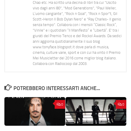
Chao etc. Ha scritto una decina di libri tra cui "Uscito
vivo dagli anni 80", "Mod Generations", "Paul Weller,
L’uomo cangiante", "Rock n Goal", "Rock n Spor"t, Gil
Scott-Heron Il Bob Dylan Nero" e "Ray Charles- Il genio
senza tempo". Collabora con i mensili “Classic Rock”,
"Vinile" e i quotidiani “Il Manifesto” e “Libertà”. E' tra i
giurati del Premio Tenco e del Rockol Awards. Da sedici
anni aggiorna quotidianamente il suo blog
www.tonyface.blogspot.it dove parla di musica,
cinema, culture varie, sport e con cui ha vinto il Premio
Mei Musicletter del 2016 come miglior blog italiano.
Collabora con Radiocoop dal 2003.
POTREBBERO INTERESSARTI ANCHE...
0
0