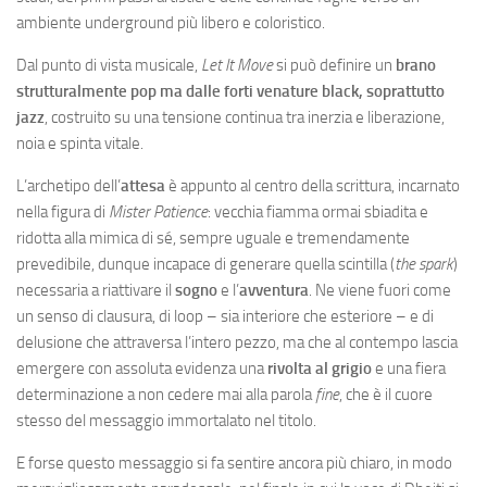
ambiente underground più libero e coloristico.
Dal punto di vista musicale,
Let It Move
si può definire un
brano
strutturalmente pop ma dalle forti venature black, soprattutto
jazz
, costruito su una tensione continua tra inerzia e liberazione,
noia e spinta vitale.
L’archetipo dell’
attesa
è appunto al centro della scrittura, incarnato
nella figura di
Mister Patience
: vecchia fiamma ormai sbiadita e
ridotta alla mimica di sé, sempre uguale e tremendamente
prevedibile, dunque incapace di generare quella scintilla (
the spark
)
necessaria a riattivare il
sogno
e l’
avventura
. Ne viene fuori come
un senso di clausura, di loop – sia interiore che esteriore – e di
delusione che attraversa l’intero pezzo, ma che al contempo lascia
emergere con assoluta evidenza una
rivolta al grigio
e una fiera
determinazione a non cedere mai alla parola
fine
, che è il cuore
stesso del messaggio immortalato nel titolo.
E forse questo messaggio si fa sentire ancora più chiaro, in modo