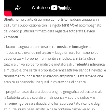
Dheiti
, nome d’arte di Gemma Conforti, torna dopo cinque anni
dall’ultima pubblicazione con il singolo
Let It Move
, accompagnato
dal videoclip ufficiale firmato dalla regista e fotografa
Davies
Zambotti
.
Il brano inaugura un percorso in cui
musica e immagine
si
intrecciano, trovando nel
teatro
– luogo di reale formazione ed
esperienza – il proprio riferimento simbolico. E in
Let It Move
il
teatro è universo performativo e metafora di un’
identità istrionica
e mutevole
, che cerca la propria coerenza attraversando l’inevitabile
cambiamento; non a caso il videoclip amplifica questa dimensione
scenica, rendendola una quasi-dichiarazione di poetica.
Il progetto nasce da una doppia origine geografica ed esistenziale:
la
Calabria
calda, viscerale e malinconica – cuore e radice – e
la
Torino
rigorosa e sabauda, che ha rappresentato il centro degli
studi, dei primi passi artistici e delle continue fughe verso un