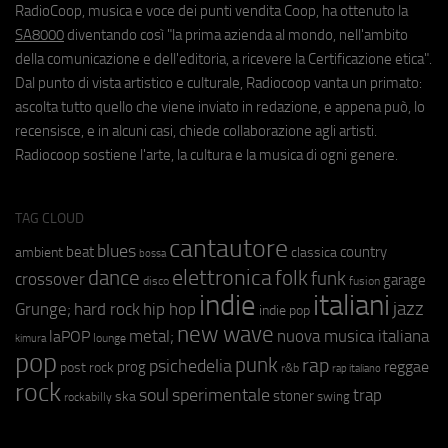
RadioCoop, musica e voce dei punti vendita Coop, ha ottenuto la
SA8000
diventando così "la prima azienda al mondo, nell'ambito
della comunicazione e dell'editoria, a ricevere la Certificazione etica".
Dal punto di vista artistico e culturale, Radiocoop vanta un primato:
ascolta tutto quello che viene inviato in redazione, e appena può, lo
recensisce, e in alcuni casi, chiede collaborazione agli artisti.
Radiocoop sostiene l'arte, la cultura e la musica di ogni genere.
TAG CLOUD
cantautore
blues
beat
country
ambient
classica
bossa
elettronica
dance
folk
funk
crossover
garage
fusion
disco
indie
italiani
jazz
hip hop
Grunge;
hard rock
indie pop
new wave
metal;
nuova musica italiana
laPOP
lounge
kimura
pop
punk
rap
psichedelia
reggae
prog
post rock
r&b
rap italiano
rock
soul
sperimentale
trap
stoner
ska
swing
rockabilly