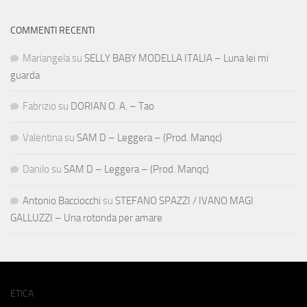
COMMENTI RECENTI
Mariangela
su
SELLY BABY MODELLA ITALIA – Luna lei mi
guarda
Fabrizio
su
DORIAN O. A. – Tao
Valentina
su
SAM D – Leggera – (Prod. Manqc)
Danilo
su
SAM D – Leggera – (Prod. Manqc)
Antonio Bacciocchi
su
STEFANO SPAZZI / IVANO MAGI
GALLUZZI – Una rotonda per amare
ETICA