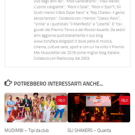
vivo dagli anni 80", "Mod Generations", "Paul Weller,
L’uomo cangiante", "Rock n Goal", "Rock n Spor"t, Gil
Scott-Heron Il Bob Dylan Nero" e "Ray Charles- Il genio
senza tempo". Collabora con i mensili “Classic Rock”,
"Vinile" e i quotidiani “Il Manifesto” e “Libertà”. E' tra i
giurati del Premio Tenco e del Rockol Awards. Da sedici
anni aggiorna quotidianamente il suo blog
www.tonyface.blogspot.it dove parla di musica,
cinema, culture varie, sport e con cui ha vinto il Premio
Mei Musicletter del 2016 come miglior blog italiano.
Collabora con Radiocoop dal 2003.
POTREBBERO INTERESSARTI ANCHE...
0
0
MUDIMBI – Tipi da club
GLI SHAKERS – Quanta