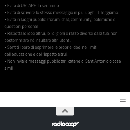
• Evita di URLARE. Ti sentiamo.
• Evita di scrivere lo stesso messaggio in più luoghi. Ti leggiamo.
• Evita in luoghi pubblici (forum, chat, community) polemiche e
questioni personali.
• Rispetta le idee altrui, le religioni e razze diverse dalla tua, non
bestemmiare né insultare altri utenti.
• Sentiti libero di esprimere le proprie idee, nei limiti
dell'educazione e del rispetto altrui.
• Non inviare messaggi pubblicitari, catene di Sant'Antonio o cose
simili.