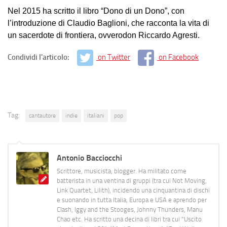
Nel 2015 ha scritto il libro “Dono di un Dono”, con
l’introduzione di Claudio Baglioni, che racconta la vita di
un sacerdote di frontiera, ovverodon Riccardo Agresti.
Condividi l'articolo:
on Twitter
on Facebook
Tag:
cantautore
indie
italiani
pop
Antonio Bacciocchi
Scrittore, musicista, blogger. Ha militato come
batterista in una ventina di gruppi (tra cui Not Moving,
Link Quartet, Lilith), incidendo una cinquantina di dischi
e suonando in tutta Italia, Europa e USA e aprendo per
Clash, Iggy and the Stooges, Johnny Thunders, Manu
Chao etc. Ha scritto una decina di libri tra cui "Uscito