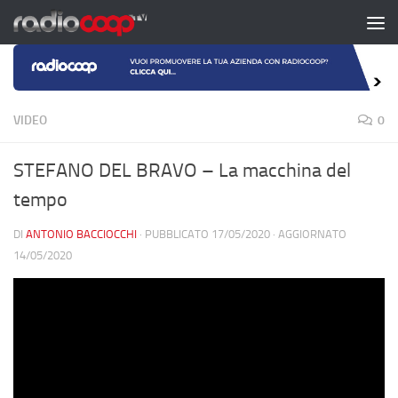
Salta al contenuto
VIDEO
0
STEFANO DEL BRAVO – La macchina del
tempo
DI
ANTONIO BACCIOCCHI
· PUBBLICATO
17/05/2020
· AGGIORNATO
14/05/2020