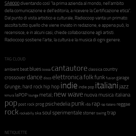
SA8000
diventando così "la prima azienda al mondo, nell'ambito
della comunicazione e dell'editoria, a ricevere la Certificazione etica".
Dal punto di vista artistico e culturale, Radiocoop vanta un primato:
ascolta tutto quello che viene inviato in redazione, e appena può, lo
recensisce, e in alcuni casi, chiede collaborazione agli artisti.
Radiocoop sostiene l'arte, la cultura e la musica di ogni genere.
TAG CLOUD
cantautore
blues
beat
country
ambient
classica
bossa
elettronica
dance
folk
funk
crossover
garage
fusion
disco
indie
italiani
jazz
hip hop
Grunge;
hard rock
indie pop
new wave
metal;
nuova musica italiana
laPOP
lounge
kimura
pop
punk
rap
psichedelia
reggae
prog
post rock
r&b
rap italiano
rock
soul
sperimentale
trap
stoner
ska
swing
rockabilly
NETIQUETTE