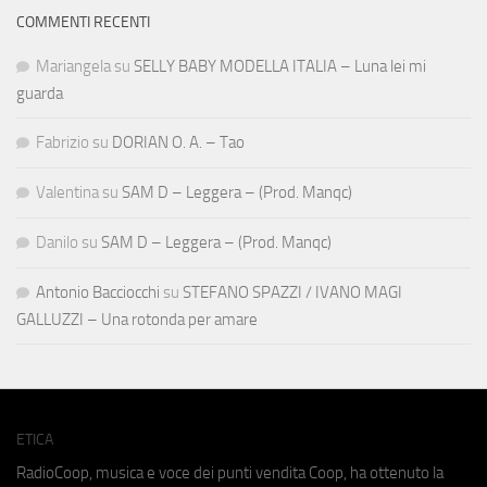
COMMENTI RECENTI
Mariangela
su
SELLY BABY MODELLA ITALIA – Luna lei mi
guarda
Fabrizio
su
DORIAN O. A. – Tao
Valentina
su
SAM D – Leggera – (Prod. Manqc)
Danilo
su
SAM D – Leggera – (Prod. Manqc)
Antonio Bacciocchi
su
STEFANO SPAZZI / IVANO MAGI
GALLUZZI – Una rotonda per amare
ETICA
RadioCoop, musica e voce dei punti vendita Coop, ha ottenuto la